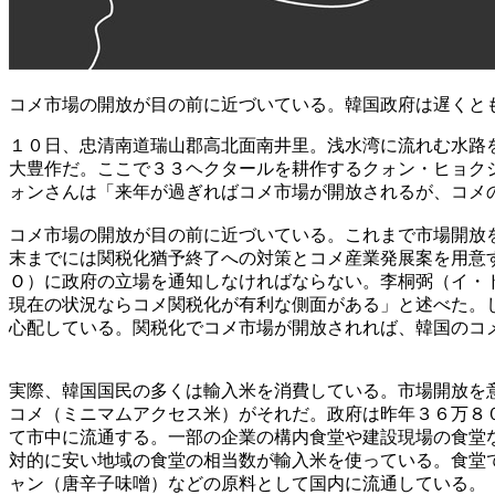
コメ市場の開放が目の前に近づいている。韓国政府は遅くと
１０日、忠清南道瑞山郡高北面南井里。浅水湾に流れむ水路
大豊作だ。ここで３３ヘクタールを耕作するクォン・ヒョク
ォンさんは「来年が過ぎればコメ市場が開放されるが、コメ
コメ市場の開放が目の前に近づいている。これまで市場開放
末までには関税化猶予終了への対策とコメ産業発展案を用意
Ｏ）に政府の立場を通知しなければならない。李桐弼（イ・
現在の状況ならコメ関税化が有利な側面がある」と述べた。
心配している。関税化でコメ市場が開放されれば、韓国のコ
実際、韓国国民の多くは輸入米を消費している。市場開放を
コメ（ミニマムアクセス米）がそれだ。政府は昨年３６万８
て市中に流通する。一部の企業の構内食堂や建設現場の食堂
対的に安い地域の食堂の相当数が輸入米を使っている。食堂
ャン（唐辛子味噌）などの原料として国内に流通している。