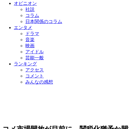
オピニオン
社説
コラム
日本関係のコラム
エンタメ
ドラマ
音楽
映画
アイドル
芸能一般
ランキング
アクセス
コメント
みんなの感想
コメ市場開放が目前に…関税化猶予か開