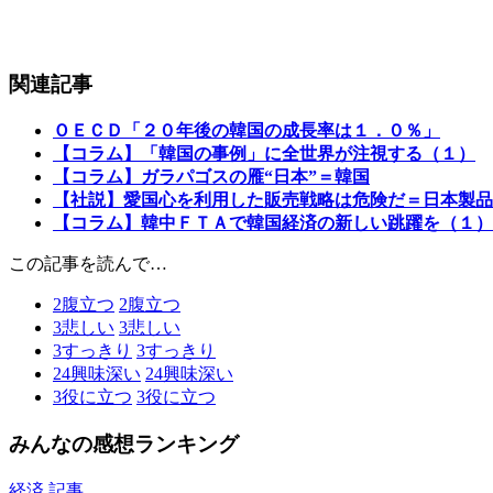
関連記事
ＯＥＣＤ「２０年後の韓国の成長率は１．０％」
【コラム】「韓国の事例」に全世界が注視する（１）
【コラム】ガラパゴスの雁“日本”＝韓国
【社説】愛国心を利用した販売戦略は危険だ＝日本製品
【コラム】韓中ＦＴＡで韓国経済の新しい跳躍を（１）
この記事を読んで…
2
腹立つ
2
腹立つ
3
悲しい
3
悲しい
3
すっきり
3
すっきり
24
興味深い
24
興味深い
3
役に立つ
3
役に立つ
みんなの感想ランキング
経済 記事