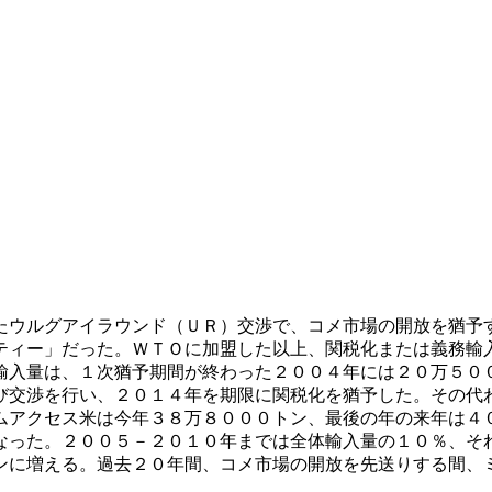
たウルグアイラウンド（ＵＲ）交渉で、コメ市場の開放を猶予
ティー」だった。ＷＴＯに加盟した以上、関税化または義務輸
輸入量は、１次猶予期間が終わった２００４年には２０万５０
び交渉を行い、２０１４年を期限に関税化を猶予した。その代
ムアクセス米は今年３８万８０００トン、最後の年の来年は４
なった。２００５－２０１０年までは全体輸入量の１０％、そ
ンに増える。過去２０年間、コメ市場の開放を先送りする間、