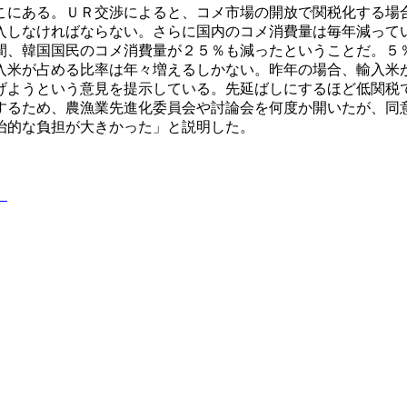
こにある。ＵＲ交渉によると、コメ市場の開放で関税化する場
入しなければならない。さらに国内のコメ消費量は毎年減って
間、韓国国民のコメ消費量が２５％も減ったということだ。５
入米が占める比率は年々増えるしかない。昨年の場合、輸入米
げようという意見を提示している。先延ばしにするほど低関税
するため、農漁業先進化委員会や討論会を何度か開いたが、同
治的な負担が大きかった」と説明した。
）