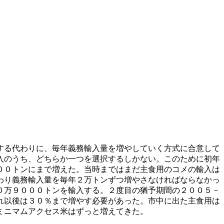
する代わりに、毎年義務輸入量を増やしていく方式に合意して
入のうち、どちらか一つを選択するしかない。このために初年
００トンにまで増えた。当時まではまだ主食用のコメの輸入は
わり義務輸入量を毎年２万トンずつ増やさなければならなかっ
０万９０００トンを輸入する。２度目の猶予期間の２００５－
れ以後は３０％まで増やす必要があった。市中に出た主食用は
ミニマムアクセス米はずっと増えてきた。