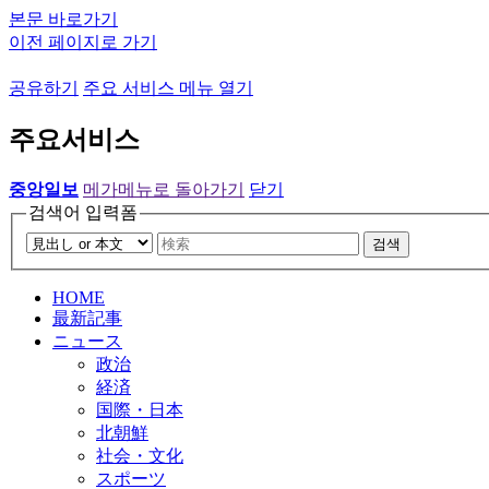
본문 바로가기
이전 페이지로 가기
공유하기
주요 서비스 메뉴 열기
주요서비스
중앙일보
메가메뉴로 돌아가기
닫기
검색어 입력폼
검색
HOME
最新記事
ニュース
政治
経済
国際・日本
北朝鮮
社会・文化
スポーツ