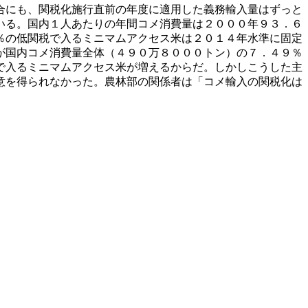
合にも、関税化施行直前の年度に適用した義務輸入量はずっと
いる。国内１人あたりの年間コメ消費量は２０００年９３．６
％の低関税で入るミニマムアクセス米は２０１４年水準に固定
が国内コメ消費量全体（４９０万８０００トン）の７．４９％
で入るミニマムアクセス米が増えるからだ。しかしこうした主
意を得られなかった。農林部の関係者は「コメ輸入の関税化は