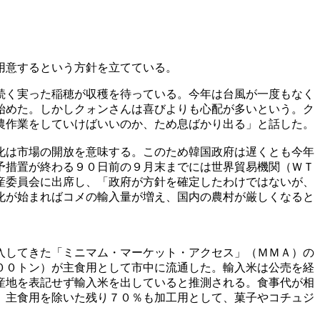
用意するという方針を立てている。
続く実った稲穂が収穫を待っている。今年は台風が一度もなく
始めた。しかしクォンさんは喜びよりも心配が多いという。ク
農作業をしていけばいいのか、ため息ばかり出る」と話した。
化は市場の開放を意味する。このため韓国政府は遅くとも今年
予措置が終わる９０日前の９月末までには世界貿易機関（ＷＴ
産委員会に出席し、「政府が方針を確定したわけではないが、
化が始まればコメの輸入量が増え、国内の農村が厳しくなると
入してきた「ミニマム・マーケット・アクセス」（ＭＭＡ）の
００トン）が主食用として市中に流通した。輸入米は公売を経
産地を表記せず輸入米を出していると推測される。食事代が相
。主食用を除いた残り７０％も加工用として、菓子やコチュジ