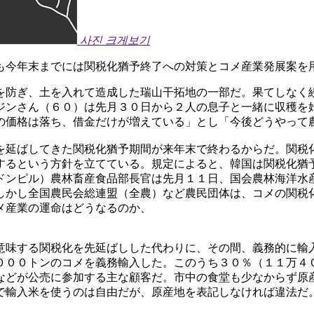
사진 크게보기
も今年末までには関税化猶予終了への対策とコメ産業発展案を
を防ぎ、土を入れて造成した瑞山干拓地の一部だ。果てしなく
ジンさん（６０）は先月３０日から２人の息子と一緒に収穫を
の価格は落ち、借金だけが増えている」とし「今後どうやって
を延ばしてきた関税化猶予期間が来年末で終わるからだ。関税
するという方針を立てている。規定によると、韓国は関税化猶
ドンピル）農林畜産食品部長官は先月１１日、国会農林海洋水
しかし全国農民会総連盟（全農）など農民団体は、コメの関税
メ産業の運命はどうなるのか、
意味する関税化を先延ばしした代わりに、その間、義務的に輸
０００トンのコメを義務輸入した。このうち３０％（１１万４
などが公売に参加する主な顧客だ。市中の食堂も少なからず原
で輸入米を使うのは自由だが、原産地を表記しなければ違法だ