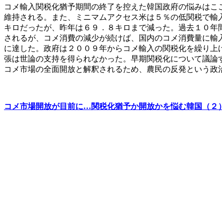
コメ輸入関税化猶予期間の終了を控えた韓国政府の悩みはこ
維持される。また、ミニマムアクセス米は５％の低関税で輸
キロだったが、昨年は６９．８キロまで減った。過去１０年
されるが、コメ消費の減少が続けば、国内のコメ消費量に輸
に達した。政府は２００９年からコメ輸入の関税化を繰り上
張は世論の支持を得られなかった。早期関税化について議論
コメ市場の全面開放と解釈されるため、農民の反発という政
コメ市場開放が目前に…関税化猶予か開放かを悩む韓国（２