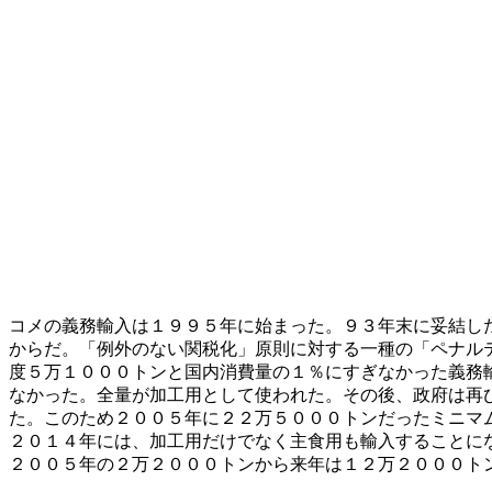
コメの義務輸入は１９９５年に始まった。９３年末に妥結し
からだ。「例外のない関税化」原則に対する一種の「ペナル
度５万１０００トンと国内消費量の１％にすぎなかった義務
なかった。全量が加工用として使われた。その後、政府は再
た。このため２００５年に２２万５０００トンだったミニマ
２０１４年には、加工用だけでなく主食用も輸入することに
２００５年の２万２０００トンから来年は１２万２０００ト