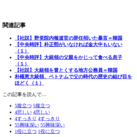
関連記事
【社説】野党院内報道官の辞任招いた暴言＝韓国
【中央時評】朴正熙がいなければ金大中もいない
（１）
【中央時評】大統領の父親をかじって食べる息子
（１）
【社説】大統領を冒とくする地方公務員＝韓国
朴槿恵大統領、ベトナムで父の時代の歴史の結び目を
ほどく（１）
この記事を読んで…
5
腹立つ
5
腹立つ
4
悲しい
4
悲しい
4
すっきり
4
すっきり
55
興味深い
55
興味深い
1
役に立つ
1
役に立つ