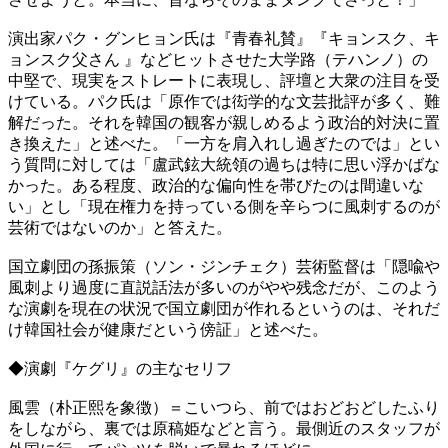
演出家パク・グンヒョン氏は『青春礼賛』『キョンスク、キ
ョンスク父さん 』などヒットさせた大学路（テハンノ）の
中堅で、現実をストレートに表現し、評壇と大衆の注目を受
けている。パク氏は「原作では衒学的な文芸批評が多く、難
解だった。それを韓国の観客が親しめるよう政治的対決に置
き換えた」と述べた。「一方を肩入れし過ぎたのでは」とい
う質問に対しては「盧武鉉大統領の過ちは特に思い浮かばな
かった。ある程度、政治的な偏向性を帯びたのは間違いな
い」とし「現在権力を持っている側を辛らつに風刺するのが
芸術ではないのか」と答えた。
国立劇団の孫振策（ソン・ジンチェク）芸術監督は「隠喩や
風刺より過度に直説話法が多いのがやや残念だが、このよう
な演劇を現在の状況で国立劇団が作れるというのは、それだ
け韓国社会が健康だという傍証」と述べた。
◆演劇『ケグリ』の主なセリフ
風雲（朴正熙を象徴）＝こいつら、前ではおどおどしたふり
をしながら、裏では原稿姫などと言う。最側近のスタッフが