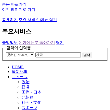
본문 바로가기
이전 페이지로 가기
공유하기
주요 서비스 메뉴 열기
주요서비스
중앙일보
메가메뉴로 돌아가기
닫기
검색어 입력폼
검색
HOME
最新記事
ニュース
政治
経済
国際・日本
北朝鮮
社会・文化
スポーツ