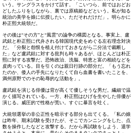
いう。サングラスをかけて話す。「こいつら、前ではおどお
どしたふりをしながら、裏では原稿姫などという。私が知る
統治の美学を娘に伝授したい、ただそれだけだ」。明らかに
朴正熙大統領だ。
その後は“その方”と“風雲”の論争の構図となる。事実上、盧
武鉉と朴正熙に代弁される韓国現代史をめぐる左右理念対決
だ。「分裂と怨恨を植え付けておきながら二分法で裁断し
た」など盧武鉉に対する批判も時々あるが、ほとんどは朴正
熙に対する攻撃だ。恐怖政治、洗脳、特恵と富の相続などを
皮肉っている。目を引くのは親日行跡の部分だ。「もう忘れ
たのか、倭人の手先になりたくて自ら血書を書いたことを、
満州原野でのその恥辱的な活動を」。
盧武鉉を演じる俳優は背が高くて優しそうな男だ。繊細で温
かく描写されている。一方、朴正熙はひげを生やした俳優が
演じる。威圧的で性格が荒い。すぐに暴言を吐く。
大統領選挙の非公正性を暗示する部分も出てくる。「私の娘
は昨年、期末試験を受けたが、そこでカンニングをした、点
数を操作したなどと攻撃する。だから再試験をしよう、退学
させようと。本当に、昔ならそのままタンクでさっと！」