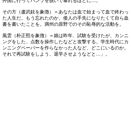
外国に行ってパンツを脱いで暴れるほどに…。
その方（盧武鉉を象徴）＝あなたは血で始まって血で終わっ
た人生だ。もう忘れたのか、倭人の手先になりたくて自ら血
書を書いたことを。満州の原野でのその恥辱的な活動を。
風雲（朴正熙を象徴）＝娘は昨年、試験を受けたが、カンニ
ングをした、点数を操作したなどと攻撃する。学生時代にカ
ンニングペーパーを作らなかった人など、どこにいるのか。
それで再試験をしよう、退学させようなどと…」。