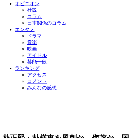
オピニオン
社説
コラム
日本関係のコラム
エンタメ
ドラマ
音楽
映画
アイドル
芸能一般
ランキング
アクセス
コメント
みんなの感想
朴正熙・朴槿恵を風刺か、侮蔑か…国