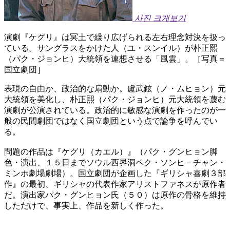
사진 크게보기
演劇『ケグリ』は冥土で繰り広げられる左右理念対決を扱っ
ている。サングラスをかけた人（ユ・スンイル）が朴正熙
（パク・ジョンヒ）大統領を連想させる「風雲」。［写真＝
国立劇団］
表現の自由か、政治的な扇動か。盧武鉉（ノ・ムヒョン）元
大統領を美化し、朴正熙（パク・ジョンヒ）元大統領を蔑む
演劇が公演されている。政治的に敏感な演劇を作ったのが一
般の民間劇団ではなく国立劇団という点で論争を呼んでい
る。
問題の作品は『ケグリ（カエル）』（パク・グンヒョン脚
色・演出、１５日までソウル西界洞ペク・ソンヒ－チャン・
ミンホ劇場劇場）。国立劇団が企画した『ギリシャ喜劇３部
作』の最初、ギリシャの代表作家アリストファネスが原作者
だ。演出家パク・グンヒョン氏（５０）は原作の骨格を維持
しただけで、事実上、作品を新しく作った。