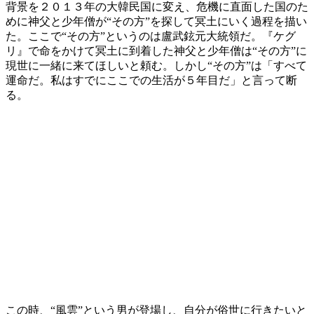
背景を２０１３年の大韓民国に変え、危機に直面した国のた
めに神父と少年僧が“その方”を探して冥土にいく過程を描い
た。ここで“その方”というのは盧武鉉元大統領だ。『ケグ
リ』で命をかけて冥土に到着した神父と少年僧は“その方”に
現世に一緒に来てほしいと頼む。しかし“その方”は「すべて
運命だ。私はすでにここでの生活が５年目だ」と言って断
る。
この時、“風雲”という男が登場し、自分が俗世に行きたいと