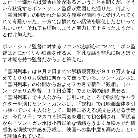
また「一部からは賛否両論があるということも聞くが、そう
いう状況すらポン・ジュノ監督が意図した通りだ。何より
『雪国列車』の開かれた結末を観客が前向きに受け入れてく
れて有難かった。一方では慣れない話法を駆使したといって
もいいが、それでも理解しようと努力して下さったようだ」
と付け加えた。
ポン・ジュノ監督に対するファンの忠誠心について「ポン監
督はとにかくいい映画を作る人。平凡な話を非凡に解きほぐ
す才能を持つ監督だから」と答えた。
『雪国列車』は９月２日までの累積観客数が９１０万人を越
えて１０００万突破に向かって走っている。ソン・ガンホは
『雪国列車』の公開からおよそ２カ月で新作『観相』（ハ
ン・ジェリム監督、１１日公開）でまた別の顔を見せる。
『雪国列車』で主人公から一歩引いたところで強烈なキャラ
クターを演じたソン・ガンホは、『観相』では映画全体を引
っ張っていく主人公として、期待に応える演技を見せる予定
だ。今月２日、マスコミ試写会を通じて初公開され、関係者
から「ソン・ガンホは小市民的な情緒をうまく反映させた情
感ある演技で共感を形成し、映画への集中度を高めた」とい
う評価されている。