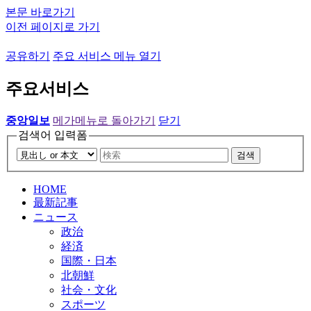
본문 바로가기
이전 페이지로 가기
공유하기
주요 서비스 메뉴 열기
주요서비스
중앙일보
메가메뉴로 돌아가기
닫기
검색어 입력폼
검색
HOME
最新記事
ニュース
政治
経済
国際・日本
北朝鮮
社会・文化
スポーツ