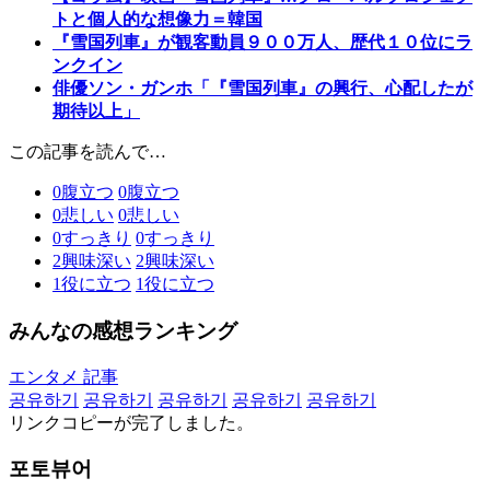
トと個人的な想像力＝韓国
『雪国列車』が観客動員９００万人、歴代１０位にラ
ンクイン
俳優ソン・ガンホ「『雪国列車』の興行、心配したが
期待以上」
この記事を読んで…
0
腹立つ
0
腹立つ
0
悲しい
0
悲しい
0
すっきり
0
すっきり
2
興味深い
2
興味深い
1
役に立つ
1
役に立つ
みんなの感想ランキング
エンタメ 記事
공유하기
공유하기
공유하기
공유하기
공유하기
リンクコピーが完了しました。
포토뷰어