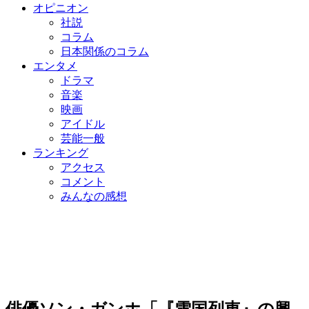
オピニオン
社説
コラム
日本関係のコラム
エンタメ
ドラマ
音楽
映画
アイドル
芸能一般
ランキング
アクセス
コメント
みんなの感想
俳優ソン・ガンホ「『雪国列車』の興