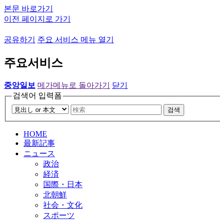
본문 바로가기
이전 페이지로 가기
공유하기
주요 서비스 메뉴 열기
주요서비스
중앙일보
메가메뉴로 돌아가기
닫기
검색어 입력폼
검색
HOME
最新記事
ニュース
政治
経済
国際・日本
北朝鮮
社会・文化
スポーツ