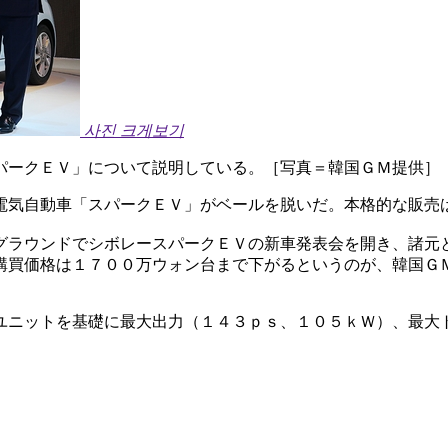
사진 크게보기
パークＥＶ」について説明している。［写真＝韓国ＧＭ提供］
電気自動車「スパークＥＶ」がベールを脱いだ。本格的な販売
グラウンドでシボレースパークＥＶの新車発表会を開き、諸元
購買価格は１７００万ウォン台まで下がるというのが、韓国Ｇ
ユニットを基礎に最大出力（１４３ｐｓ、１０５ｋＷ）、最大