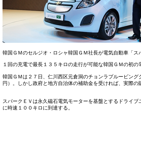
韓国ＧＭのセルジオ・ロシャ韓国ＧＭ社長が電気自動車「ス
１回の充電で最長１３５キロの走行が可能な韓国ＧＭの初の
韓国ＧＭは２７日、仁川西区元倉洞のチョンラプルービング
円）。しかし政府と地方自治体の補助金を受ければ、実際の
スパークＥＶは永久磁石電気モーターを基盤とするドライブ
に時速１００キロに到達する。