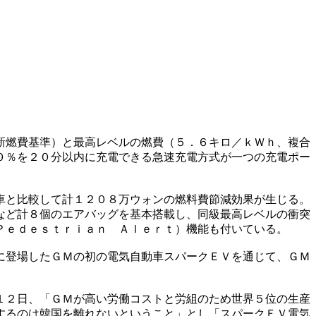
新燃費基準）と最高レベルの燃費（５．６キロ／ｋＷｈ、複合
０％を２０分以内に充電できる急速充電方式が一つの充電ポー
車と比較して計１２０８万ウォンの燃料費節減効果が生じる。
など計８個のエアバッグを基本搭載し、同級最高レベルの衝突
Ｐｅｄｅｓｔｒｉａｎ Ａｌｅｒｔ）機能も付いている。
に登場したＧＭの初の電気自動車スパークＥＶを通じて、ＧＭ
１２日、「ＧＭが高い労働コストと労組のため世界５位の生産
するのは韓国を離れないということ」とし「スパークＥＶ電気