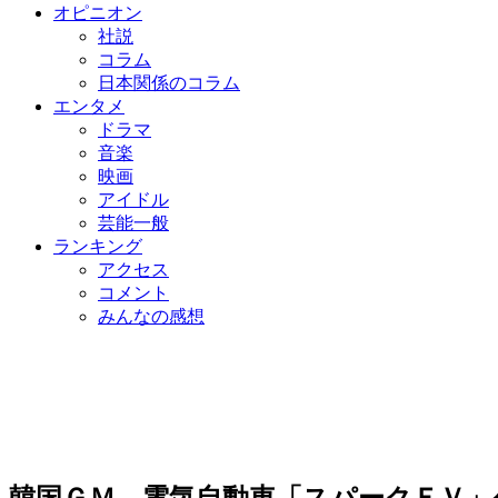
オピニオン
社説
コラム
日本関係のコラム
エンタメ
ドラマ
音楽
映画
アイドル
芸能一般
ランキング
アクセス
コメント
みんなの感想
韓国ＧＭ、電気自動車「スパークＥＶ」