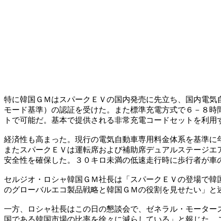
特に韓国ＧＭはスパークＥＶの国内発売に先立ち、国内電気
モード基準）の認証を受けた。また標準充電方式で６－８時
トで可能だ。基本で提供される非常充電コードセットを利用
経済性も高まった。現行の電気自動車専用料金体系を基準に
またスパークＥＶは運転席および補助席デュアルステージエ
安全性を確保した。３０キロ未満の低速走行時に歩行者が車
セルジオ・ロシャ韓国ＧＭ社長は「スパークＥＶの登場で韓
のグローバルエコ製品戦略と韓国ＧＭの役割を見せたい」と
一方、ロシャ社長はこの日の懇談会で、ゼネラル・モーター
国である韓国市場の比率を徐々に減らしている」と報じた。