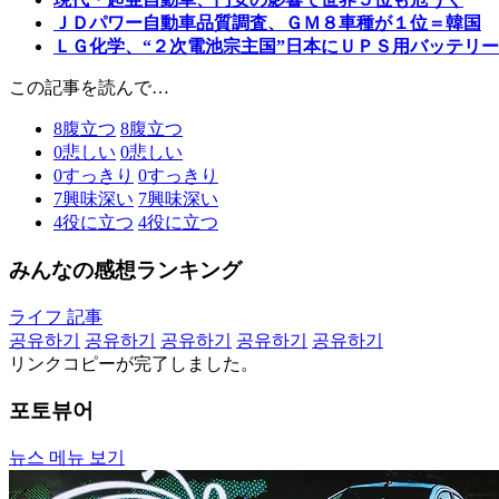
ＪＤパワー自動車品質調査、ＧＭ８車種が１位＝韓国
ＬＧ化学、“２次電池宗主国”日本にＵＰＳ用バッテリ
この記事を読んで…
8
腹立つ
8
腹立つ
0
悲しい
0
悲しい
0
すっきり
0
すっきり
7
興味深い
7
興味深い
4
役に立つ
4
役に立つ
みんなの感想ランキング
ライフ 記事
공유하기
공유하기
공유하기
공유하기
공유하기
リンクコピーが完了しました。
포토뷰어
뉴스 메뉴 보기