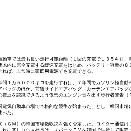
自動車では最も長い走行可能距離（１回の充電で１３５キロ、
間以内に完全充電する緩速充電をはじめ、バッテリー容量の８
すれば、非常時に家庭用電源でも充電できる。
年間１万５０００キロを走行すれば、７年間でガソリン軽自動
アバッグのほか、前後サイドエアバッグ、カーテンエアバッグ
の接近を認識できるよう仮想のエンジン音を出す歩行者警告（
国電気自動車市場で本格的な競争が始まった」とし「韓国市場
述べた。
ズ（ＧＭ）の韓国市場撤収説を強く否定した。ロイター通信は
これに関しロシャ社長は「スパークＥＶを韓国で生産して販売