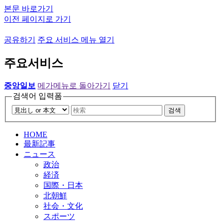
본문 바로가기
이전 페이지로 가기
공유하기
주요 서비스 메뉴 열기
주요서비스
중앙일보
메가메뉴로 돌아가기
닫기
검색어 입력폼
검색
HOME
最新記事
ニュース
政治
経済
国際・日本
北朝鮮
社会・文化
スポーツ