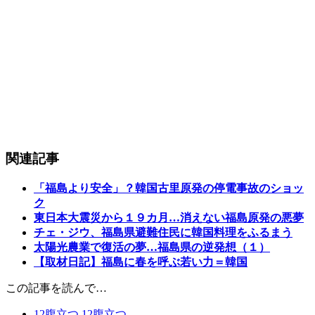
関連記事
「福島より安全」？韓国古里原発の停電事故のショッ
ク
東日本大震災から１９カ月…消えない福島原発の悪夢
チェ・ジウ、福島県避難住民に韓国料理をふるまう
太陽光農業で復活の夢…福島県の逆発想（１）
【取材日記】福島に春を呼ぶ若い力＝韓国
この記事を読んで…
12
腹立つ
12
腹立つ