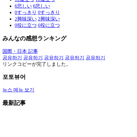
6
悲しい
6
悲しい
0
すっきり
0
すっきり
2
興味深い
2
興味深い
0
役に立つ
0
役に立つ
みんなの感想ランキング
国際・日本 記事
공유하기
공유하기
공유하기
공유하기
공유하기
リンクコピーが完了しました。
포토뷰어
뉴스 메뉴 보기
最新記事