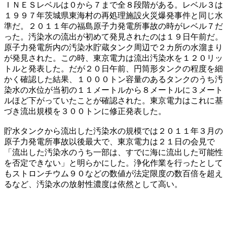
ＩＮＥＳレベルは０から７まで全８段階がある。レベル３は
１９９７年茨城県東海村の再処理施設火災爆発事件と同じ水
準だ。２０１１年の福島原子力発電所事故の時がレベル７だ
った。汚染水の流出が初めて発見されたのは１９日午前だ。
原子力発電所内の汚染水貯蔵タンク周辺で２カ所の水溜まり
が発見された。この時、東京電力は流出汚染水を１２０リッ
トルと発表した。だが２０日午前、円筒形タンクの程度を細
かく確認した結果、１０００トン容量のあるタンクのうち汚
染水の水位が当初の１１メートルから８メートルに３メート
ルほど下がっていたことが確認された。東京電力はこれに基
づき流出規模を３００トンに修正発表した。
貯水タンクから流出した汚染水の規模では２０１１年３月の
原子力発電所事故以後最大で、東京電力は２１日の会見で
「流出した汚染水のうち一部は、すでに海に流出した可能性
を否定できない」と明らかにした。浄化作業を行ったとして
もストロンチウム９０などの数値が法定限度の数百倍を超え
るなど、汚染水の放射性濃度は依然として高い。