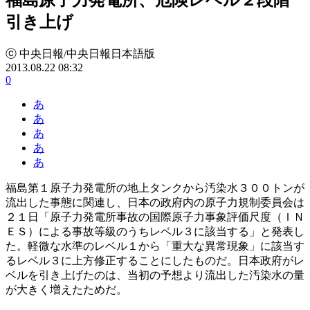
引き上げ
ⓒ 中央日報/中央日報日本語版
2013.08.22 08:32
0
あ
あ
あ
あ
あ
福島第１原子力発電所の地上タンクから汚染水３００トンが
流出した事態に関連し、日本の政府内の原子力規制委員会は
２１日「原子力発電所事故の国際原子力事象評価尺度（ＩＮ
ＥＳ）による事故等級のうちレベル３に該当する」と発表し
た。軽微な水準のレベル１から「重大な異常現象」に該当す
るレベル３に上方修正することにしたものだ。日本政府がレ
ベルを引き上げたのは、当初の予想より流出した汚染水の量
が大きく増えたためだ。