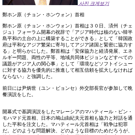
사진 크게보기
鄭ホン原（チョン・ホンウォン）首相
鄭ホン原（チョン・ホンウォン）首相は３０日、済州（チェ
ジュ）フォーラム開幕の祝辞で「アジア時代は核のない韓半
島平和の土台の上に構築することができる」として「韓国政
府は平和なアジア繁栄に寄与してアジア諸国と緊密に協力す
る」と明らかにした。鄭首相は「安保協力と経済発展、エネ
ルギー問題、両性の平等、地域共同体ビジョンなどすべての
議題がアジア人の関心事」として「環境などソフトイシュー
に対する協力を優先的に推進して相互信頼を拡大しなければ
ならない」と強調した。
前日には尹炳世（ユン・ビョンセ）外交部長官が参加して晩
餐演説をした。
開幕式で基調演説をしたマレーシアのマハティール・ビン・
モハマド元首相、日本の鳩山由紀夫元首相も協力と対話を通
した平和を注文した。マハティール元首相は「戦争は犯罪
だ。どのような問題解決、どのような目標のためだろうが、