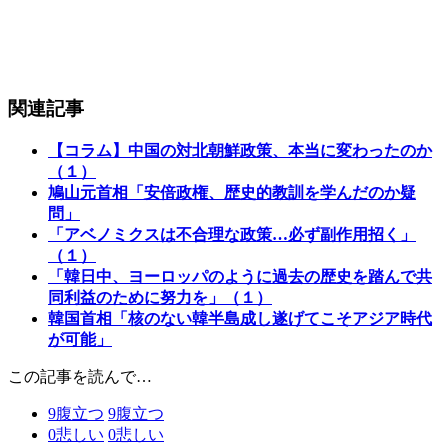
関連記事
【コラム】中国の対北朝鮮政策、本当に変わったのか
（１）
鳩山元首相「安倍政権、歴史的教訓を学んだのか疑
問」
「アベノミクスは不合理な政策…必ず副作用招く」
（１）
「韓日中、ヨーロッパのように過去の歴史を踏んで共
同利益のために努力を」（１）
韓国首相「核のない韓半島成し遂げてこそアジア時代
が可能」
この記事を読んで…
9
腹立つ
9
腹立つ
0
悲しい
0
悲しい