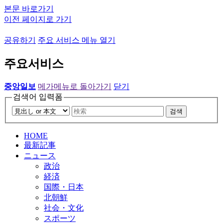
본문 바로가기
이전 페이지로 가기
공유하기
주요 서비스 메뉴 열기
주요서비스
중앙일보
메가메뉴로 돌아가기
닫기
검색어 입력폼
검색
HOME
最新記事
ニュース
政治
経済
国際・日本
北朝鮮
社会・文化
スポーツ