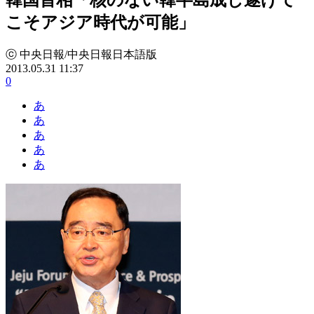
こそアジア時代が可能」
ⓒ 中央日報/中央日報日本語版
2013.05.31 11:37
0
あ
あ
あ
あ
あ