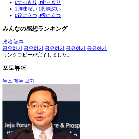
0
すっきり
0
すっきり
1
興味深い
1
興味深い
0
役に立つ
0
役に立つ
みんなの感想ランキング
政治 記事
공유하기
공유하기
공유하기
공유하기
공유하기
リンクコピーが完了しました。
포토뷰어
뉴스 메뉴 보기