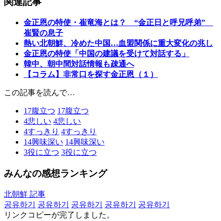
関連記事
金正恩の特使・崔竜海とは？ “金正日と呼兄呼弟”
崔賢の息子
熱い北朝鮮、冷めた中国…血盟関係に重大変化の兆し
金正恩の特使「中国の建議を受けて対話する」
韓中、朝中間対話情報も疎通へ
【コラム】非常口を探す金正恩（１）
この記事を読んで…
17
腹立つ
17
腹立つ
4
悲しい
4
悲しい
4
すっきり
4
すっきり
14
興味深い
14
興味深い
3
役に立つ
3
役に立つ
みんなの感想ランキング
北朝鮮 記事
공유하기
공유하기
공유하기
공유하기
공유하기
リンクコピーが完了しました。