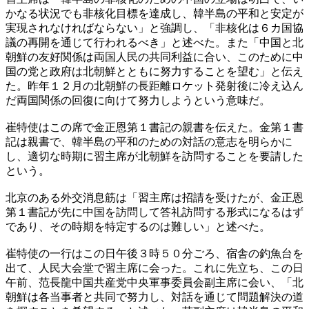
かなる状況でも非核化目標を達成し、韓半島の平和と安定が
実現されなければならない」と強調し、「非核化は６カ国協
議の再開を通じて行われるべき」と述べた。また「中国と北
朝鮮の友好関係は両国人民の共同利益に合い、このために中
国の党と政府は北朝鮮とともに努力することを望む」と伝え
た。昨年１２月の北朝鮮の長距離ロケット発射後に冷え込ん
だ両国関係の回復に向けて努力しようという意味だ。
崔特使はこの席で金正恩第１書記の親書を伝えた。金第１書
記は親書で、韓半島の平和のための対話の意志を明らかに
し、適切な時期に習主席が北朝鮮を訪問することを要請した
という。
北京のある外交消息筋は「習主席は招請を受けたが、金正恩
第１書記が先に中国を訪問して答礼訪問する形式になるはず
であり、その時期を特定するのは難しい」と述べた。
崔特使の一行はこの日午後３時５０分ごろ、宿舎の釣魚台を
出て、人民大会堂で習主席に会った。これに先立ち、この日
午前、范長龍中国共産党中央軍事委員会副主席に会い、「北
朝鮮は各当事者と共同で努力し、対話を通じて問題解決の道