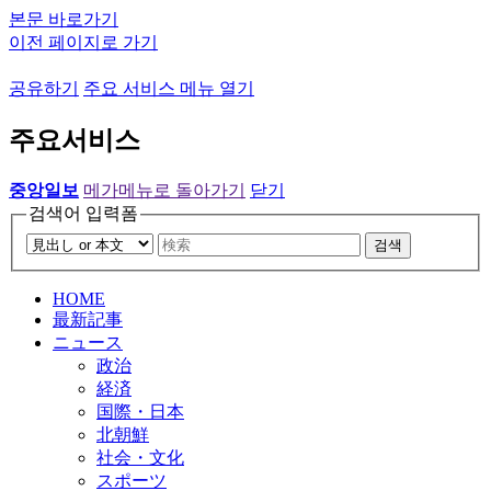
본문 바로가기
이전 페이지로 가기
공유하기
주요 서비스 메뉴 열기
주요서비스
중앙일보
메가메뉴로 돌아가기
닫기
검색어 입력폼
검색
HOME
最新記事
ニュース
政治
経済
国際・日本
北朝鮮
社会・文化
スポーツ