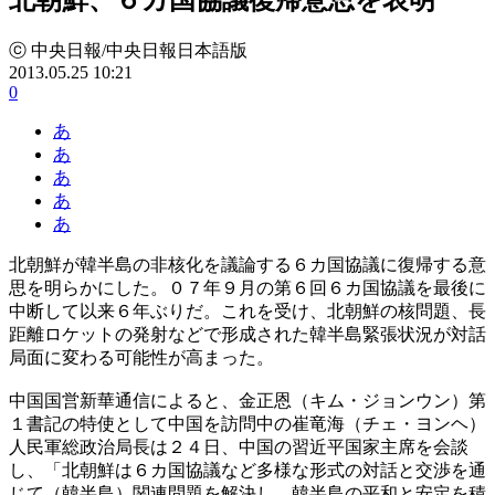
ⓒ 中央日報/中央日報日本語版
2013.05.25 10:21
0
あ
あ
あ
あ
あ
北朝鮮が韓半島の非核化を議論する６カ国協議に復帰する意
思を明らかにした。０７年９月の第６回６カ国協議を最後に
中断して以来６年ぶりだ。これを受け、北朝鮮の核問題、長
距離ロケットの発射などで形成された韓半島緊張状況が対話
局面に変わる可能性が高まった。
中国国営新華通信によると、金正恩（キム・ジョンウン）第
１書記の特使として中国を訪問中の崔竜海（チェ・ヨンヘ）
人民軍総政治局長は２４日、中国の習近平国家主席を会談
し、「北朝鮮は６カ国協議など多様な形式の対話と交渉を通
じて（韓半島）関連問題を解決し、韓半島の平和と安定を積