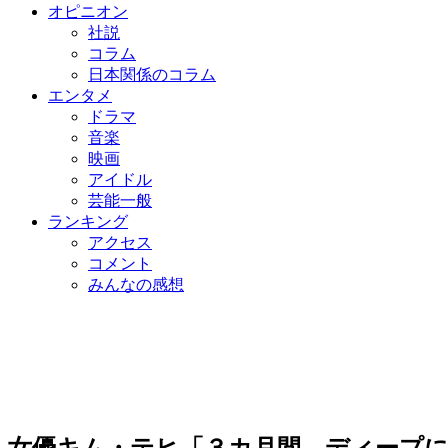
オピニオン
社説
コラム
日本関係のコラム
エンタメ
ドラマ
音楽
映画
アイドル
芸能一般
ランキング
アクセス
コメント
みんなの感想
女優キム・テヒ「３カ月間、ディープ