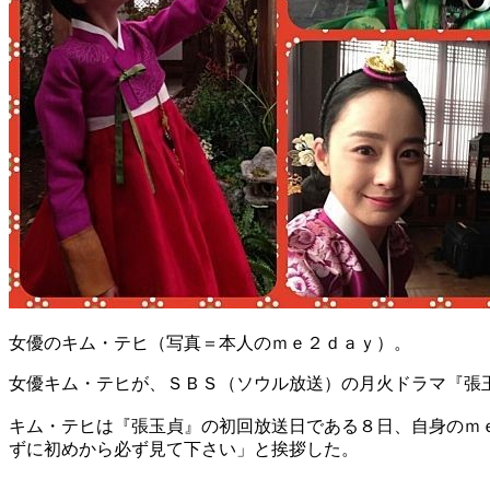
女優のキム・テヒ（写真＝本人のｍｅ２ｄａｙ）。
女優キム・テヒが、ＳＢＳ（ソウル放送）の月火ドラマ『張
キム・テヒは『張玉貞』の初回放送日である８日、自身のｍ
ずに初めから必ず見て下さい」と挨拶した。