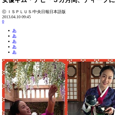
ⓒ ＩＳＰＬＵＳ/中央日報日本語版
2013.04.10 09:45
0
あ
あ
あ
あ
あ