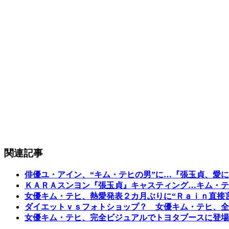
関連記事
俳優ユ・アイン、“キム・テヒの男”に…『張玉貞、愛
ＫＡＲＡスンヨン『張玉貞』キャスティング…キム・テ
女優キム・テヒ、熱愛発表２カ月ぶりに“Ｒａｉｎ直接
ダイエットｖｓフォトショップ？ 女優キム・テヒ、全
女優キム・テヒ、完全ビジュアルでトヨタブースに登場