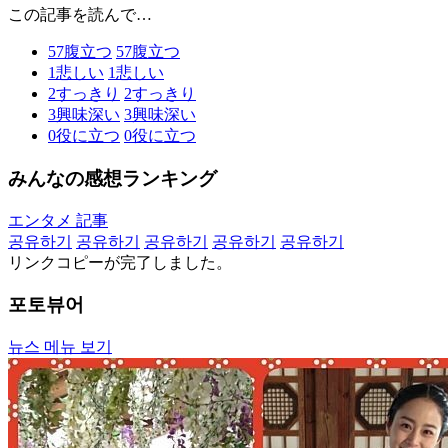
この記事を読んで…
57
腹立つ
57
腹立つ
1
悲しい
1
悲しい
2
すっきり
2
すっきり
3
興味深い
3
興味深い
0
役に立つ
0
役に立つ
みんなの感想ランキング
エンタメ 記事
공유하기
공유하기
공유하기
공유하기
공유하기
リンクコピーが完了しました。
포토뷰어
뉴스 메뉴 보기