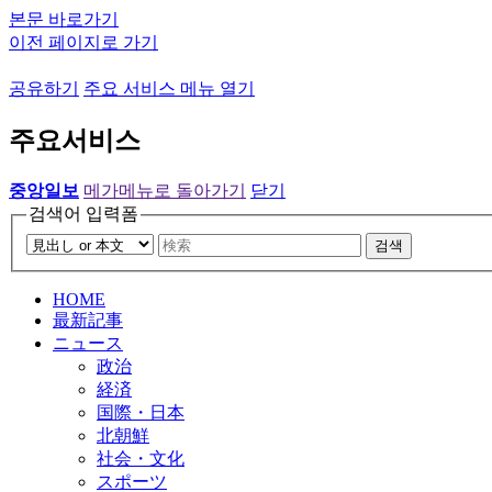
본문 바로가기
이전 페이지로 가기
공유하기
주요 서비스 메뉴 열기
주요서비스
중앙일보
메가메뉴로 돌아가기
닫기
검색어 입력폼
검색
HOME
最新記事
ニュース
政治
経済
国際・日本
北朝鮮
社会・文化
スポーツ