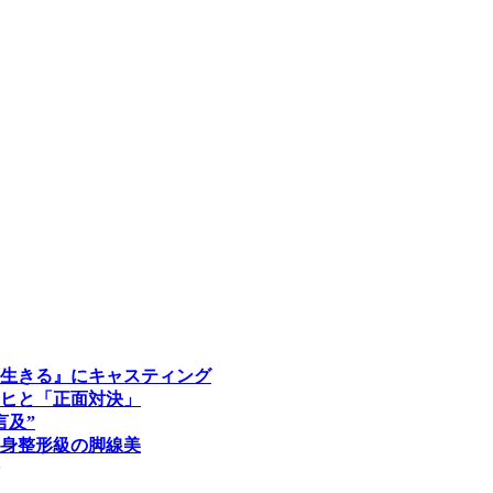
に生きる』にキャスティング
ヒと「正面対決」
言及”
身整形級の脚線美