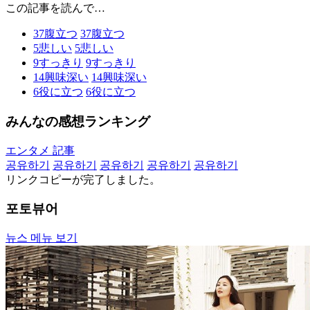
この記事を読んで…
37
腹立つ
37
腹立つ
5
悲しい
5
悲しい
9
すっきり
9
すっきり
14
興味深い
14
興味深い
6
役に立つ
6
役に立つ
みんなの感想ランキング
エンタメ 記事
공유하기
공유하기
공유하기
공유하기
공유하기
リンクコピーが完了しました。
포토뷰어
뉴스 메뉴 보기