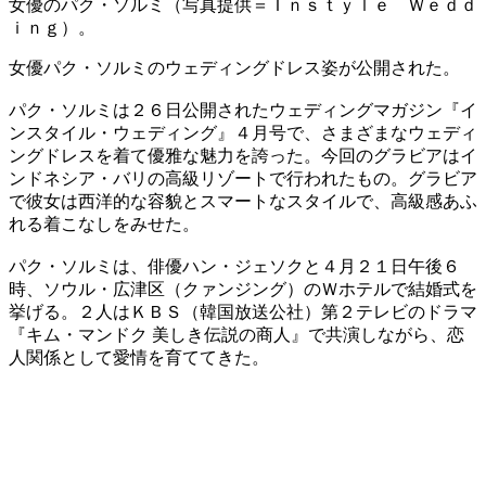
女優のパク・ソルミ（写真提供＝Ｉｎｓｔｙｌｅ Ｗｅｄｄ
ｉｎｇ）。
女優パク・ソルミのウェディングドレス姿が公開された。
パク・ソルミは２６日公開されたウェディングマガジン『イ
ンスタイル・ウェディング』４月号で、さまざまなウェディ
ングドレスを着て優雅な魅力を誇った。今回のグラビアはイ
ンドネシア・バリの高級リゾートで行われたもの。グラビア
で彼女は西洋的な容貌とスマートなスタイルで、高級感あふ
れる着こなしをみせた。
パク・ソルミは、俳優ハン・ジェソクと４月２１日午後６
時、ソウル・広津区（クァンジング）のＷホテルで結婚式を
挙げる。２人はＫＢＳ（韓国放送公社）第２テレビのドラマ
『キム・マンドク 美しき伝説の商人』で共演しながら、恋
人関係として愛情を育ててきた。