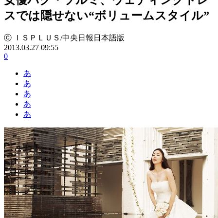
スでは隠せない“ボリュームスタイル”
ⓒ ＩＳＰＬＵＳ/中央日報日本語版
2013.03.27 09:55
0
あ
あ
あ
あ
あ