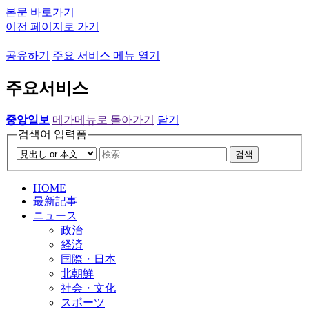
본문 바로가기
이전 페이지로 가기
공유하기
주요 서비스 메뉴 열기
주요서비스
중앙일보
메가메뉴로 돌아가기
닫기
검색어 입력폼
검색
HOME
最新記事
ニュース
政治
経済
国際・日本
北朝鮮
社会・文化
スポーツ