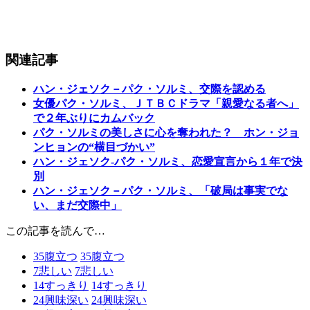
関連記事
ハン・ジェソク－パク・ソルミ、交際を認める
女優パク・ソルミ、ＪＴＢＣドラマ「親愛なる者へ」
で２年ぶりにカムバック
パク・ソルミの美しさに心を奪われた？ ホン・ジョ
ンヒョンの“横目づかい”
ハン・ジェソク‐パク・ソルミ、恋愛宣言から１年で決
別
ハン・ジェソク－パク・ソルミ、「破局は事実でな
い、まだ交際中」
この記事を読んで…
35
腹立つ
35
腹立つ
7
悲しい
7
悲しい
14
すっきり
14
すっきり
24
興味深い
24
興味深い