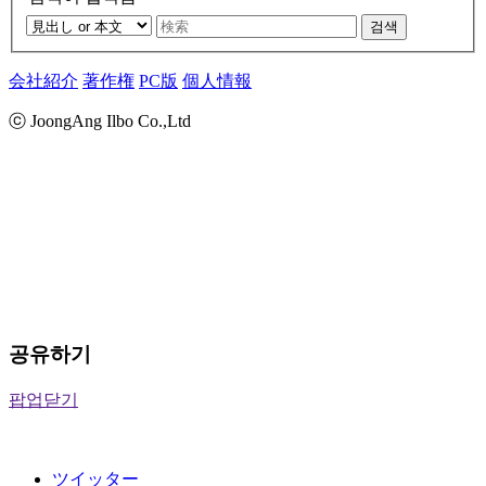
검색
会社紹介
著作権
PC版
個人情報
ⓒ JoongAng Ilbo Co.,Ltd
공유하기
팝업닫기
ツイッター