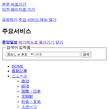
본문 바로가기
이전 페이지로 가기
공유하기
주요 서비스 메뉴 열기
주요서비스
중앙일보
메가메뉴로 돌아가기
닫기
검색어 입력폼
검색
HOME
最新記事
ニュース
政治
経済
国際・日本
北朝鮮
社会・文化
スポーツ