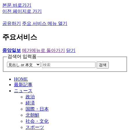
본문 바로가기
이전 페이지로 가기
공유하기
주요 서비스 메뉴 열기
주요서비스
중앙일보
메가메뉴로 돌아가기
닫기
검색어 입력폼
검색
HOME
最新記事
ニュース
政治
経済
国際・日本
北朝鮮
社会・文化
スポーツ