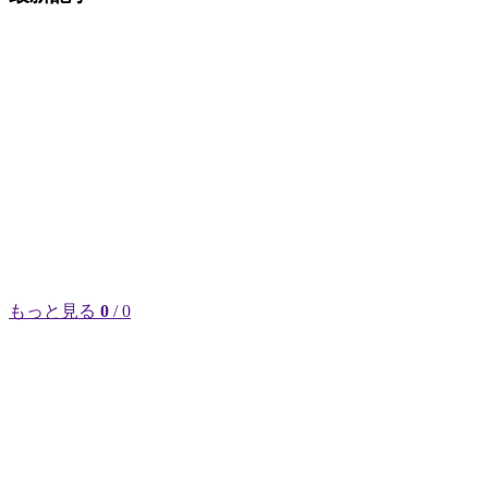
もっと見る
0
/ 0