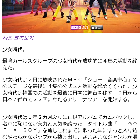
사진 크게보기
少女時代。
最強ガールズグループの少女時代が成功的に４集の活動を終
えた。
少女時代は２日に放映されたＭＢＣ「ショー！音楽中心」で
のステージを最後に４集の公式国内活動を締めくくった。少
女時代は韓国での活動を最後に日本に舞台を移す。９日から
日本７都市で２２回にわたるアリーナツアーを開始する。
少女時代は１年２カ月ぶりに正規アルバムでカムバックし、
名声に恥じない実力と人気を誇った。タイトル曲『Ｉ ＧＯ
Ｔ Ａ ＢＯＹ』を通じこれまでに歌った耳にすっと入り込
むやわらかなポップから抜け出し、さまざまなジャンルが混