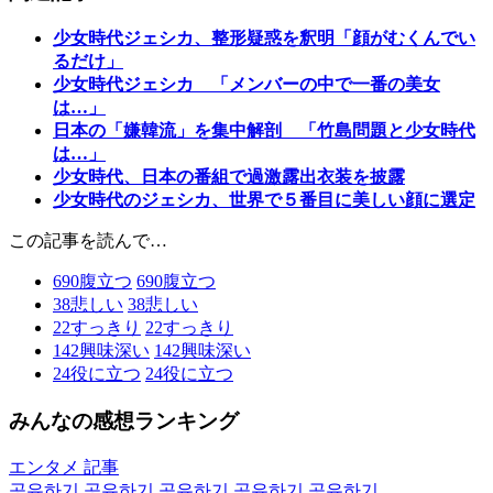
少女時代ジェシカ、整形疑惑を釈明「顔がむくんでい
るだけ」
少女時代ジェシカ 「メンバーの中で一番の美女
は…」
日本の「嫌韓流」を集中解剖 「竹島問題と少女時代
は…」
少女時代、日本の番組で過激露出衣装を披露
少女時代のジェシカ、世界で５番目に美しい顔に選定
この記事を読んで…
690
腹立つ
690
腹立つ
38
悲しい
38
悲しい
22
すっきり
22
すっきり
142
興味深い
142
興味深い
24
役に立つ
24
役に立つ
みんなの感想ランキング
エンタメ 記事
공유하기
공유하기
공유하기
공유하기
공유하기