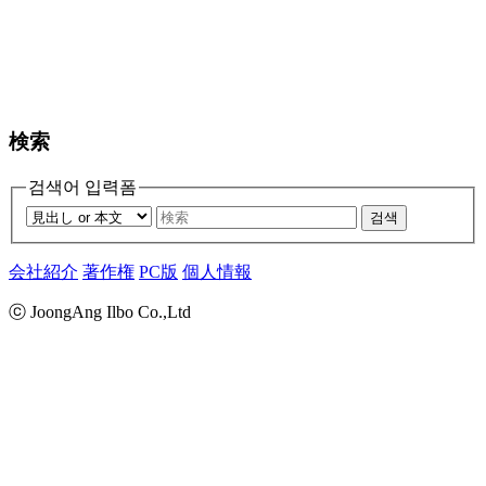
検索
검색어 입력폼
검색
会社紹介
著作権
PC版
個人情報
ⓒ JoongAng Ilbo Co.,Ltd