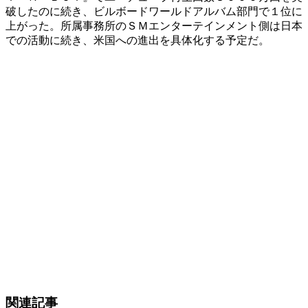
破したのに続き、ビルボードワールドアルバム部門で１位に
上がった。所属事務所のＳＭエンターテインメント側は日本
での活動に続き、米国への進出を具体化する予定だ。
関連記事