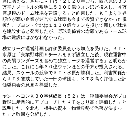
席に増える。さらにＫＴは「２０２０年ごろ、西水原の３３
万平方メートルの敷地に５０００億ウォンほど投入し、４万
席規模のドーム球場を建設する」と約束した。ＫＴより財界
順位が高い企業が運営する球団も今まで投資できなかった規
模だ。ブヨン・全北は１１００億ウォンを投じて新しい球場
を建設すると発表したが、野球関係者の念願であるドーム球
場の建設にはかなわなかった。
独立リーグ運営計画も評価委員会から加点を受けた。ＫＴ・
水原は「実業野球団５チームをまず設立した後、現在運営中
の高陽ワンダーズを含めて独立リーグを運営する」と明らか
にした。これにも年３０億ウォンほどの予算が投入される。
結局、スケールの競争でＫＴ・水原が勝利した。利害関係か
らＫＴを警戒していた一部の球団も、ＫＴを高く評価した評
価委員会の意見を尊重した。
ヤン・ヘヨンＫＢＯ事務総長（５２）は「評価委員会がプロ
野球に産業的にアプローチしたＫＴをより高く評価した」と
説明した。全北も「相手の資本・物量攻勢で当落が決まっ
た」と敗因を分析した。