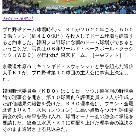
사진 크게보기
プロ野球ドーム球場時代へ…ＫＴが２０２０年ごろ、５００
０億ウォン（約４１０億円）を投入してドーム球場を建設す
ると約束した。韓国プロ野球に念願のドーム球場ができると
いうことだ。写真は０６年ワールド・ベースボール・クラシ
ック（ＷＢＣ）が行われた東京ドーム。［中央フォト］
京畿道水原市（キョンギド・スウォンシ）と手を組んだ通信
大手ＫＴが、プロ野球第１０球団の主人公に事実上決定し
た。
韓国野球委員会（ＫＢＯ）は１１日、ソウル道谷洞の野球会
館で理事会を開き、第１０球団創立評価委員２２人が作成し
た評価結果の報告を受けた。ＫＢＯ理事会は、ブヨン・全羅
北道よりＫＴ・水原（スウォン）に高い点数をつけた評価委
員会の採点結果を受け入れ、球団オーナー会の総会に承認を
要請した。総会は水原・ＫＴに軍配を上げた理事会の議決を
そのまま通過させる見込みだ。