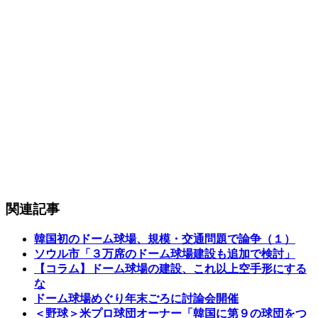
関連記事
韓国初のドーム球場、規模・交通問題で論争（１）
ソウル市「３万席のドーム球場建設も追加で検討」
【コラム】ドーム球場の建設、これ以上空手形にする
な
ドーム球場めぐり年末ごろに討論会開催
＜野球＞米プロ球団オーナー「韓国に第９の球団をつ