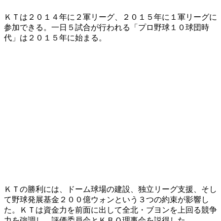
ＫＴは２０１４年に２軍リーグ、２０１５年に１軍リーグに
参加できる。一日５試合が行われる「プロ野球１０球団時
代」は２０１５年に始まる。
ＫＴの勝利には、ドーム球場の建設、独立リーグ支援、そし
て野球発展基金２００億ウォンという３つの約束が影響し
た。ＫＴは資金力を前面に出して全北・ブヨンを上回る競争
力を強調し、評価委員会とＫＢＯ理事会を説得した。