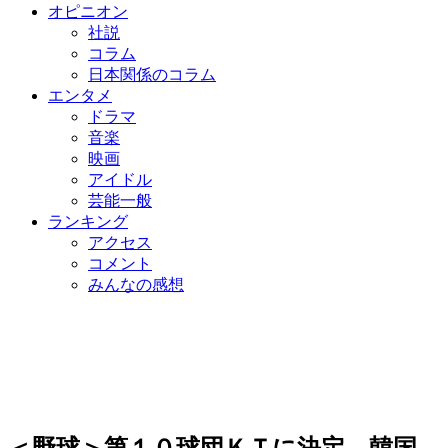
オピニオン
社説
コラム
日本関係のコラム
エンタメ
ドラマ
音楽
映画
アイドル
芸能一般
ランキング
アクセス
コメント
みんなの感想
＜野球＞第１０球団ＫＴに決定、韓国