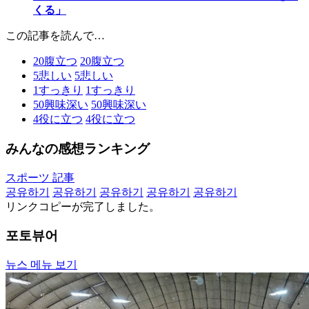
くる」
この記事を読んで…
20
腹立つ
20
腹立つ
5
悲しい
5
悲しい
1
すっきり
1
すっきり
50
興味深い
50
興味深い
4
役に立つ
4
役に立つ
みんなの感想ランキング
スポーツ 記事
공유하기
공유하기
공유하기
공유하기
공유하기
リンクコピーが完了しました。
포토뷰어
뉴스 메뉴 보기