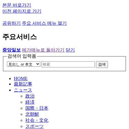
본문 바로가기
이전 페이지로 가기
공유하기
주요 서비스 메뉴 열기
주요서비스
중앙일보
메가메뉴로 돌아가기
닫기
검색어 입력폼
검색
HOME
最新記事
ニュース
政治
経済
国際・日本
北朝鮮
社会・文化
スポーツ