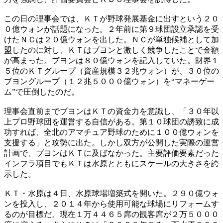
この日の理事会では、ＫＴが野球発展基金に出すという２０
０億ウォンが話題になった。２年前に第９球団設立承認を受
けたＮＣは２０億ウォンを出した。ＮＣが単独候補として加
盟したのに対し、ＫＴはブヨンと激しく競争したことで金額
が高まった。ブヨンは８０億ウォンを記入していた。財界１
５位のＫＴグループ（資産規模３２兆ウォン）が、３０位の
ブヨングループ（１２兆５０００億ウォン）を“マネーゲー
ム”で圧倒したのだ。
理事会直前までブヨンはＫＴの資金力を意識し、「３０年以
上プロ野球団を運営する自信がある。第１０球団の誘致に成
功すれば、全北のアマチュア野球のために１００億ウォンを
支援する」と攻勢に出た。しかし双方が公開した実際の運営
計画で、ブヨンはＫＴに及ばなかった。主要評価要素だった
インフラ項目でもＫＴは水原とともにスケールの大きさを誇
示した。
ＫＴ・水原は４日、水原球場増築式を開いた。２９０億ウォ
ンを投入し、２０１４年から使用可能な球場にリフォームす
るのが目標だ。現在１万４４６５席の観客席が２万５０００