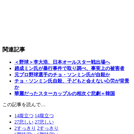
関連記事
＜野球＞李大浩、日本オールスター戦出場へ
趙成ミン氏が暴行事件で取り調べ、事実上の被害者
元プロ野球選手のチョ・ソンミン氏が自殺か
チョ・ソンミン氏自殺、子どもと会えない心労が背景
か
華麗だったスターカップルの相次ぐ悲劇＝韓国
この記事を読んで…
14
腹立つ
14
腹立つ
27
悲しい
27
悲しい
2
すっきり
2
すっきり