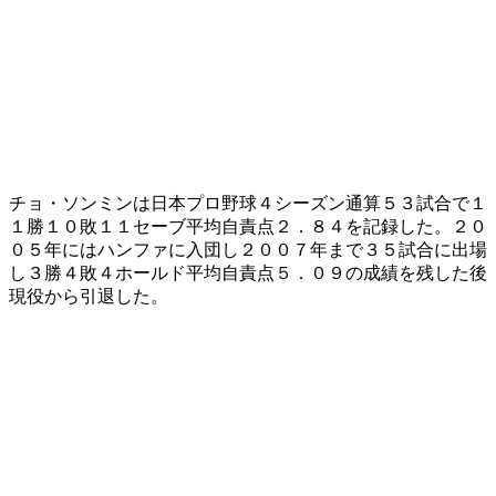
チョ・ソンミンは日本プロ野球４シーズン通算５３試合で１
１勝１０敗１１セーブ平均自責点２．８４を記録した。２０
０５年にはハンファに入団し２００７年まで３５試合に出場
し３勝４敗４ホールド平均自責点５．０９の成績を残した後
現役から引退した。