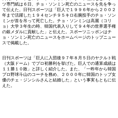
ツ専門紙は６日、チョ・ソンミン死亡のニュースを先を争っ
て伝えた。日刊スポーツは「巨人で１９９６年から２００２
年まで活躍した１９４センチ９５キロ右腕投手のチョ・ソン
ミンが首を吊って死亡した。チョ・ソンミンは高麗（コリ
ョ）大学３年生の時、韓国代表入りして９４年の世界選手権
の銀メダルに貢献した」と伝えた。スポーツニッポンはチ
ョ・ソンミン死亡のニュースをホームページのトップニュー
スで掲載した。
日刊スポーツは「巨人に入団後９７年８月５日のヤクルト戦
（大阪ドーム）でプロ初勝利を挙げた。巨人での通算成績は
１１勝１０敗」と詳しく紹介した。また、「一昨年から韓国
プロ野球斗山のコーチを務め、２０００年に韓国のトップ女
優のチェ・ジンシルさんと結婚した」という事実もともに伝
えた。