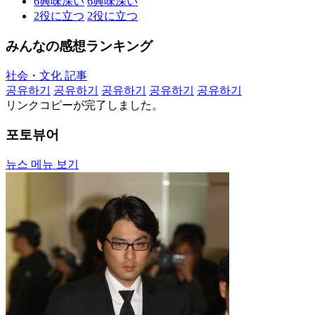
6
興味深い
6
興味深い
2
役に立つ
2
役に立つ
みんなの感想ランキング
社会・文化 記事
공유하기
공유하기
공유하기
공유하기
공유하기
リンクコピーが完了しました。
포토뷰어
뉴스 메뉴 보기