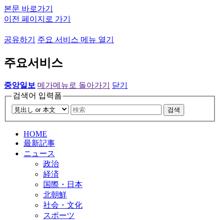
본문 바로가기
이전 페이지로 가기
공유하기
주요 서비스 메뉴 열기
주요서비스
중앙일보
메가메뉴로 돌아가기
닫기
검색어 입력폼
검색
HOME
最新記事
ニュース
政治
経済
国際・日本
北朝鮮
社会・文化
スポーツ