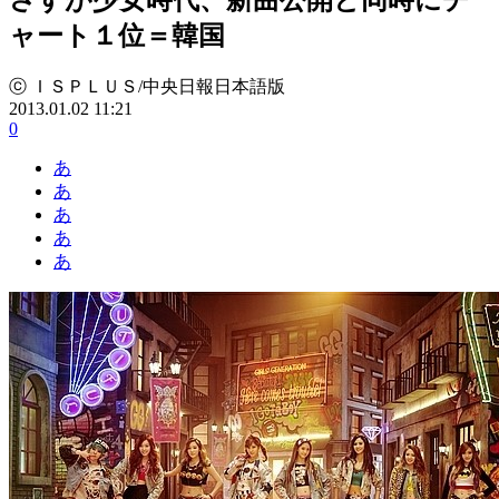
ャート１位＝韓国
ⓒ ＩＳＰＬＵＳ/中央日報日本語版
2013.01.02 11:21
0
あ
あ
あ
あ
あ