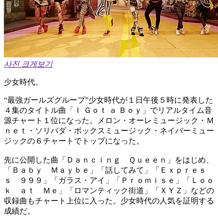
사진 크게보기
少女時代。
“最強ガールズグループ”少女時代が１日午後５時に発表した
４集のタイトル曲「Ｉ Ｇｏｔ ａ Ｂｏｙ」でリアルタイム音
源チャート１位になった。メロン・オーレミュージック・Ｍ
ｎｅｔ・ソリバダ・ボックスミュージック・ネイバーミュー
ジックの６チャートでトップになった。
先に公開した曲「Ｄａｎｃｉｎｇ Ｑｕｅｅｎ」をはじめ、
「Ｂａｂｙ Ｍａｙｂｅ」「話してみて」「Ｅｘｐｒｅｓ
ｓ ９９９」「ガラス・アイ」「Ｐｒｏｍｉｓｅ」「Ｌｏｏ
ｋ ａｔ Ｍｅ」「ロマンティック街道」「ＸＹＺ」などの
収録曲もチャート上位に入った。少女時代の人気を証明する
成績だ。