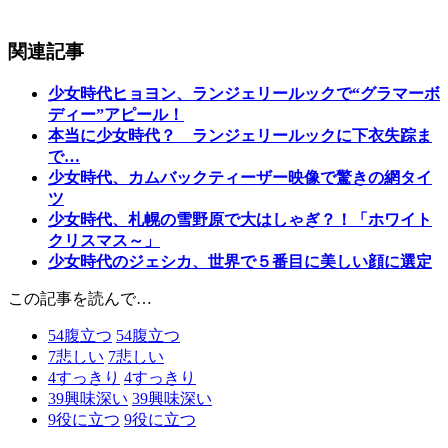
関連記事
少女時代ヒョヨン、ランジェリールックで“グラマーボ
ディー”アピール！
本当に少女時代？ ランジェリールックに下衣失踪ま
で…
少女時代、カムバックティーザー映像で驚きの網タイ
ツ
少女時代、札幌の雪野原で大はしゃぎ？！「ホワイト
クリスマス～」
少女時代のジェシカ、世界で５番目に美しい顔に選定
この記事を読んで…
54
腹立つ
54
腹立つ
7
悲しい
7
悲しい
4
すっきり
4
すっきり
39
興味深い
39
興味深い
9
役に立つ
9
役に立つ