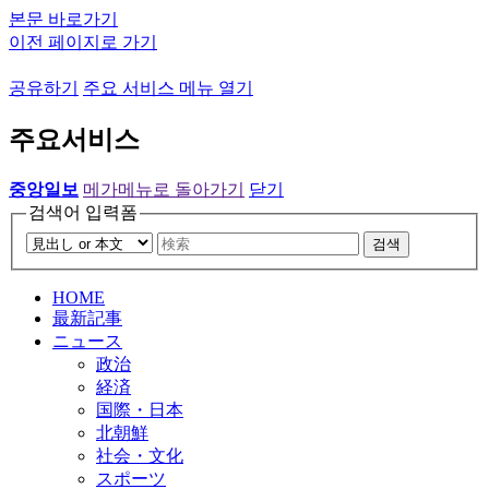
본문 바로가기
이전 페이지로 가기
공유하기
주요 서비스 메뉴 열기
주요서비스
중앙일보
메가메뉴로 돌아가기
닫기
검색어 입력폼
검색
HOME
最新記事
ニュース
政治
経済
国際・日本
北朝鮮
社会・文化
スポーツ