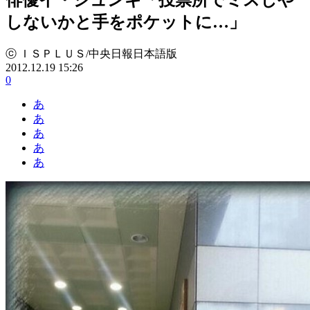
しないかと手をポケットに…」
ⓒ ＩＳＰＬＵＳ/中央日報日本語版
2012.12.19 15:26
0
あ
あ
あ
あ
あ