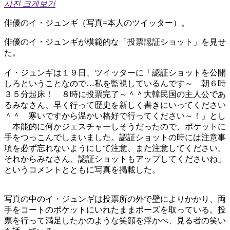
사진 크게보기
俳優のイ・ジュンギ（写真=本人のツイッター）。
俳優のイ・ジュンギが模範的な「投票認証ショット」を見せ
た。
イ・ジュンギは１９日、ツイッターに「認証ショットを公開
しろということなので…私を監視しているんです～ 朝６時
３５分起床！ ８時に投票完了～＾＾大韓民国の主人公であ
るみなさん、早く行って歴史を新しく書きにいってください
＾＾ 寒いですから温かい格好で行ってください～！」とし
「本能的に何かジェスチャーしそうだったので、ポケットに
手をつっこんでしまいました。認証ショットの時には注意事
項を必ず忘れないようにして注意、また注意してください。
それからみなさん、認証ショットもアップしてくださいね」
というコメントとともに写真を掲載した。
写真の中のイ・ジュンギは投票所の外で壁によりかかり、両
手をコートのポケットにいれたままポーズを取っている。投
票を行って満足したかのような笑顔を浮かべ、見る者の笑い