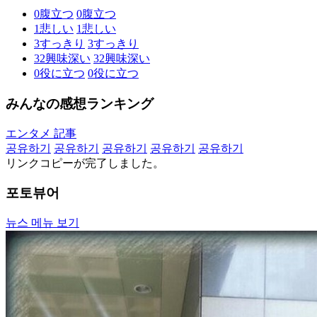
0
腹立つ
0
腹立つ
1
悲しい
1
悲しい
3
すっきり
3
すっきり
32
興味深い
32
興味深い
0
役に立つ
0
役に立つ
みんなの感想ランキング
エンタメ 記事
공유하기
공유하기
공유하기
공유하기
공유하기
リンクコピーが完了しました。
포토뷰어
뉴스 메뉴 보기