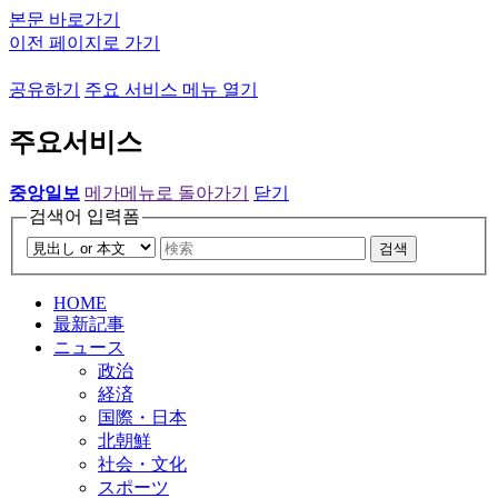
본문 바로가기
이전 페이지로 가기
공유하기
주요 서비스 메뉴 열기
주요서비스
중앙일보
메가메뉴로 돌아가기
닫기
검색어 입력폼
검색
HOME
最新記事
ニュース
政治
経済
国際・日本
北朝鮮
社会・文化
スポーツ