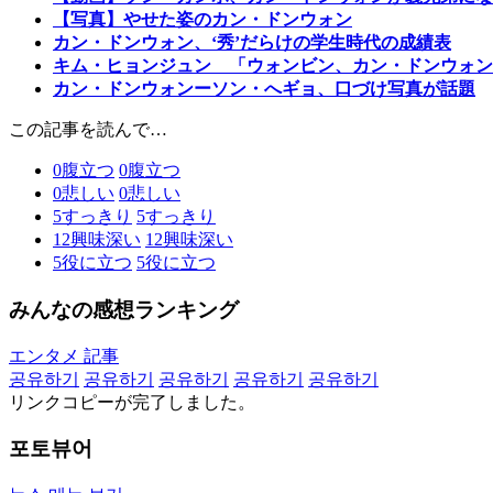
【写真】やせた姿のカン・ドンウォン
カン・ドンウォン、‘秀’だらけの学生時代の成績表
キム・ヒョンジュン 「ウォンビン、カン・ドンウォン
カン・ドンウォンーソン・へギョ、口づけ写真が話題
この記事を読んで…
0
腹立つ
0
腹立つ
0
悲しい
0
悲しい
5
すっきり
5
すっきり
12
興味深い
12
興味深い
5
役に立つ
5
役に立つ
みんなの感想ランキング
エンタメ 記事
공유하기
공유하기
공유하기
공유하기
공유하기
リンクコピーが完了しました。
포토뷰어