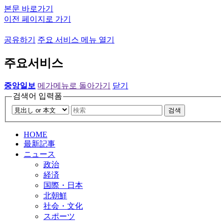
본문 바로가기
이전 페이지로 가기
공유하기
주요 서비스 메뉴 열기
주요서비스
중앙일보
메가메뉴로 돌아가기
닫기
검색어 입력폼
검색
HOME
最新記事
ニュース
政治
経済
国際・日本
北朝鮮
社会・文化
スポーツ