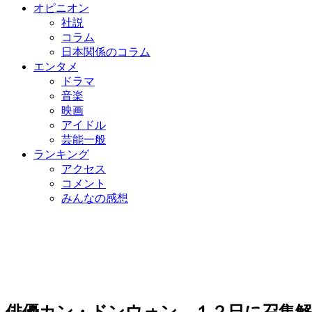
オピニオン
社説
コラム
日本関係のコラム
エンタメ
ドラマ
音楽
映画
アイドル
芸能一般
ランキング
アクセス
コメント
みんなの感想
俳優カン・ドンウォン、１２日に召集解