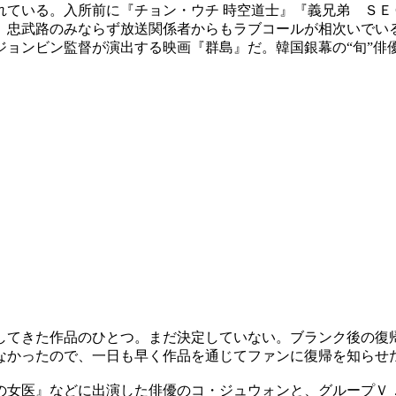
れている。入所前に『チョン・ウチ 時空道士』『義兄弟 ＳＥ
、忠武路のみならず放送関係者からもラブコールが相次いでい
ジョンビン監督が演出する映画『群島』だ。韓国銀幕の“旬”俳
。
してきた作品のひとつ。まだ決定していない。ブランク後の復
なかったので、一日も早く作品を通じてファンに復帰を知らせ
の女医』などに出演した俳優のコ・ジュウォンと、グループＶ