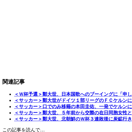
関連記事
＜Ｗ杯予選＞鄭大世、日本国歌へのブーイングに「申し
＜サッカー＞鄭大世がドイツ１部リーグのＦＣケルンに
＜サッカー＞口でのみ移籍の本田圭佑、一発でケルンに
＜サッカー＞鄭大世、５年前から交際の在日同胞女性と
＜サッカー＞鄭大世、北朝鮮のＷ杯３連敗後に炭鉱行き
この記事を読んで…