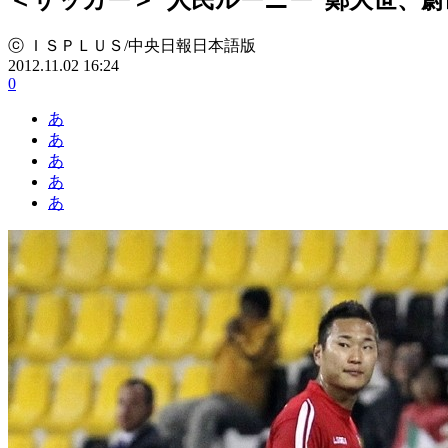
ⓒ ＩＳＰＬＵＳ/中央日報日本語版
2012.11.02 16:24
0
あ
あ
あ
あ
あ