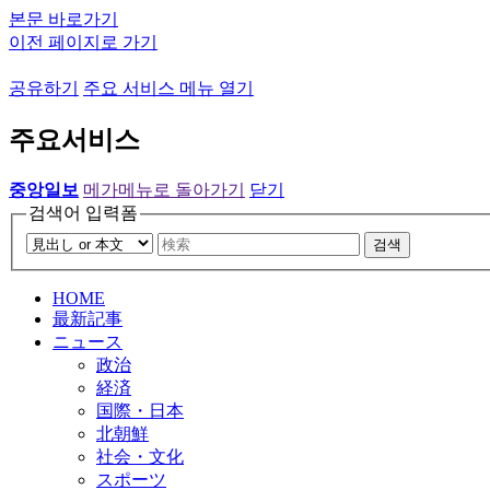
본문 바로가기
이전 페이지로 가기
공유하기
주요 서비스 메뉴 열기
주요서비스
중앙일보
메가메뉴로 돌아가기
닫기
검색어 입력폼
검색
HOME
最新記事
ニュース
政治
経済
国際・日本
北朝鮮
社会・文化
スポーツ