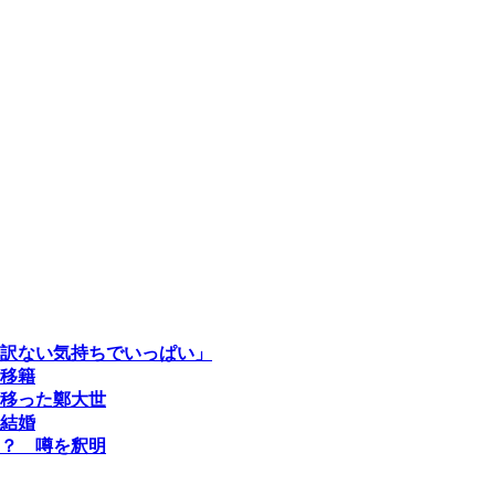
訳ない気持ちでいっぱい」
移籍
移った鄭大世
結婚
？ 噂を釈明