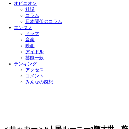
オピニオン
社説
コラム
日本関係のコラム
エンタメ
ドラマ
音楽
映画
アイドル
芸能一般
ランキング
アクセス
コメント
みんなの感想
＜サッカー＞“人民ルーニー”鄭大世、