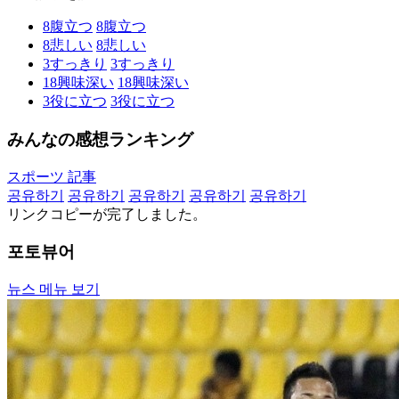
8
腹立つ
8
腹立つ
8
悲しい
8
悲しい
3
すっきり
3
すっきり
18
興味深い
18
興味深い
3
役に立つ
3
役に立つ
みんなの感想ランキング
スポーツ 記事
공유하기
공유하기
공유하기
공유하기
공유하기
リンクコピーが完了しました。
포토뷰어
뉴스 메뉴 보기