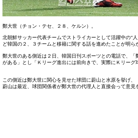
鄭大世（チョン・テセ、２８、ケルン）。
北朝鮮サッカー代表チームでストライカーとして活躍中の“
ど韓国の２、３チームと移籍に関する話を進めたことが明ら
鄭大世のある側近は２日、韓国日刊スポーツとの電話で、「
がある」とし「Ｋリーグ進出には前向きで、実際にＫリーグ
この側近は鄭大世に関心を見せた球団に蔚山と水原を挙げ、
蔚山は最近、球団関係者が鄭大世の代理人と直接会って意見