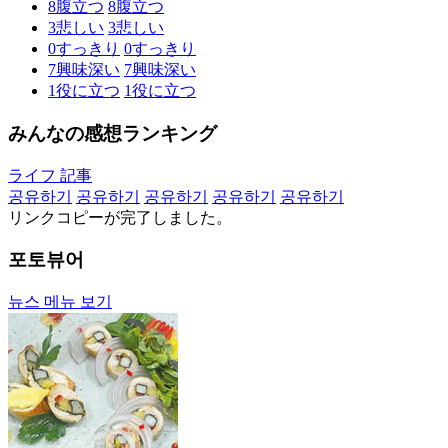
8
腹立つ
8
腹立つ
3
悲しい
3
悲しい
0
すっきり
0
すっきり
7
興味深い
7
興味深い
1
役に立つ
1
役に立つ
みんなの感想ランキング
ライフ 記事
공유하기
공유하기
공유하기
공유하기
공유하기
リンクコピーが完了しました。
포토뷰어
뉴스 메뉴 보기