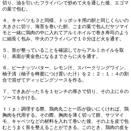
切り、油を引いたフライパンで炒めて火を通した後、エゴマ
の葉で包む。
４、キャベツも３と同様、トッポッキ用の餠と同じくらいの
大きさに切リ、海苔を巻いた餠、ごまの葉で包んだサツマイ
モと一緒に鶏肉の中に入れてアルミホイルで巻き寿司のよう
に細長く包み、中火のフライパンで１０分ほど火を通す。
５、形が整っていることを確認してからアルミホイルを取
り、表面が黄金色になるまでさらに火を通す。
６、ピーナッツバター、レモン汁、スパークリングワイン、
柚子清（柚子を蜂蜜につけ置いた汁）を２：２：１：４の割
合で混ぜてディッピングソースを作る。
７、できあがった５を１センチの厚さで切り、その上に６の
ソースをかける。
ｔｉｐ：調理する際、鶏肉丸ごと一匹が扱いにくければ、鶏
胸肉を代用する。その際、胸肉を薄く切って餅、サツマイ
モ、キャベツなどの材料を入れて巻いた後、その上を皮で包
むとうまく形を整えることができる。このとき、鶏肉の皮を