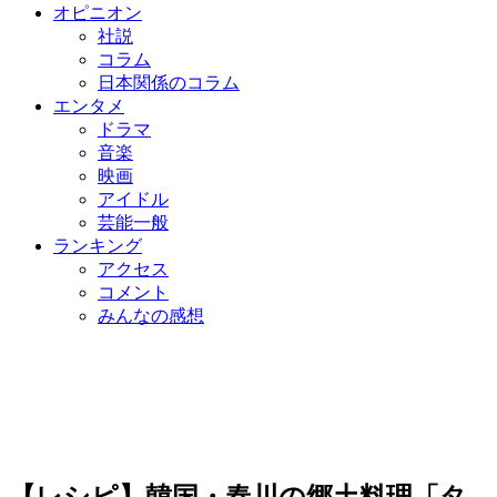
オピニオン
社説
コラム
日本関係のコラム
エンタメ
ドラマ
音楽
映画
アイドル
芸能一般
ランキング
アクセス
コメント
みんなの感想
【レシピ】韓国・春川の郷土料理「タ