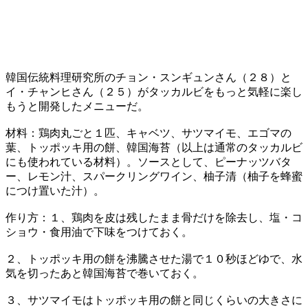
韓国伝統料理研究所のチョン・スンギュンさん（２８）と
イ・チャンヒさん（２５）がタッカルビをもっと気軽に楽し
もうと開発したメニューだ。
材料：鶏肉丸ごと１匹、キャベツ、サツマイモ、エゴマの
葉、トッポッキ用の餅、韓国海苔（以上は通常のタッカルビ
にも使われている材料）。ソースとして、ピーナッツバタ
ー、レモン汁、スパークリングワイン、柚子清（柚子を蜂蜜
につけ置いた汁）。
作り方：１、鶏肉を皮は残したまま骨だけを除去し、塩・コ
ショウ・食用油で下味をつけておく。
２、トッポッキ用の餅を沸騰させた湯で１０秒ほどゆで、水
気を切ったあと韓国海苔で巻いておく。
３、サツマイモはトッポッキ用の餅と同じくらいの大きさに