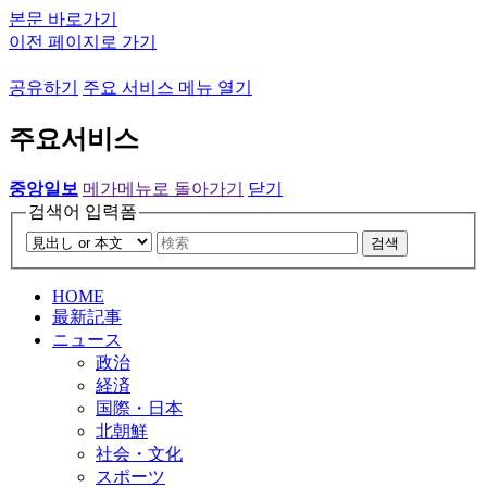
본문 바로가기
이전 페이지로 가기
공유하기
주요 서비스 메뉴 열기
주요서비스
중앙일보
메가메뉴로 돌아가기
닫기
검색어 입력폼
검색
HOME
最新記事
ニュース
政治
経済
国際・日本
北朝鮮
社会・文化
スポーツ