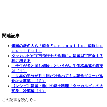
関連記事
米国の著名人ら「韓食Ｆａｎｔａｓｔｉｃ、韓服ｂｅ
ａｕｔｉｆｕｌ」
タッカルビが宇宙飛行士の食膳に…韓国型宇宙食１７
種に増える
「子牛が犬と同じ値段」というが…牛価格暴落の真実
は（１）
「世界の半分が月１回だけ食べても…韓食グローバル
化は大事業」（２）
【レシピ】韓国・春川の郷土料理「タッカルビ」の大
変身－冷菜編（１）
この記事を読んで…