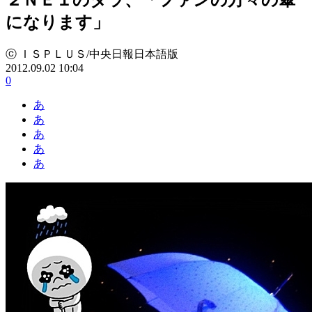
になります」
ⓒ ＩＳＰＬＵＳ/中央日報日本語版
2012.09.02 10:04
0
あ
あ
あ
あ
あ