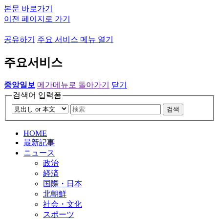
본문 바로가기
이전 페이지로 가기
공유하기
주요 서비스 메뉴 열기
주요서비스
중앙일보
메가메뉴로 돌아가기
닫기
검색어 입력폼
검색
HOME
最新記事
ニュース
政治
経済
国際・日本
北朝鮮
社会・文化
スポーツ