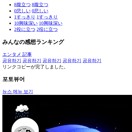
8
腹立つ
8
腹立つ
0
悲しい
0
悲しい
1
すっきり
1
すっきり
10
興味深い
10
興味深い
2
役に立つ
2
役に立つ
みんなの感想ランキング
エンタメ 記事
공유하기
공유하기
공유하기
공유하기
공유하기
リンクコピーが完了しました。
포토뷰어
뉴스 메뉴 보기