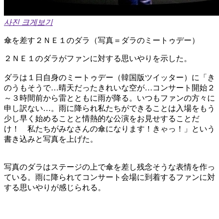
사진 크게보기
傘を差す２ＮＥ１のダラ（写真＝ダラのミートゥデー）
２ＮＥ１のダラがファンに対する思いやりを示した。
ダラは１日自身のミートゥデー（韓国版ツイッター）に「き
のうもそうで…晴天だったきれいな空が…コンサート開始２
～３時間前から雷とともに雨が降る。いつもファンの方々に
申し訳ない…。雨に降られ私たちができることは入場をもう
少し早く始めることと情熱的な公演をお見せすることだ
け！ 私たちがみなさんの傘になります！きゃっ！」という
書き込みと写真を上げた。
写真のダラはステージの上で傘を差し残念そうな表情を作っ
ている。雨に降られてコンサート会場に到着するファンに対
する思いやりが感じられる。