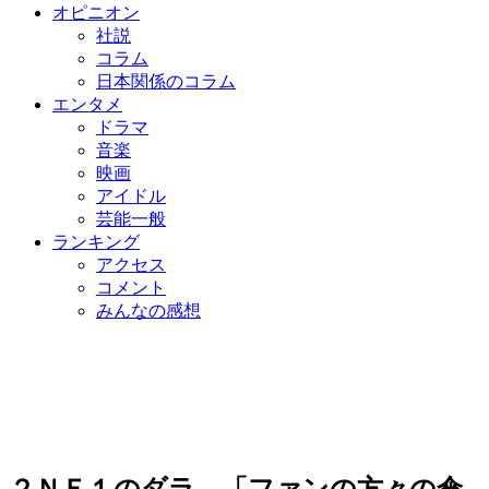
オピニオン
社説
コラム
日本関係のコラム
エンタメ
ドラマ
音楽
映画
アイドル
芸能一般
ランキング
アクセス
コメント
みんなの感想
２ＮＥ１のダラ、「ファンの方々の傘