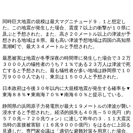
同時巨大地震の規模は最大マグニチュード９．１と想定し
た。この地震が発生した場合、震度７以上の衝撃が１０県に
及ぶと予想された。また、高さ２０メートル以上の津波が予
想される地域は８県。最も高い津波予想地域は四国の高知県
黒潮町で、最大３４メートルと予想された。
最悪被害は地震が冬季深夜の時間帯に発生した場合で３２万
３０００人の犠牲者のうち７１％である２３万人は津波で死
亡すると予想された。最も犠牲者が多い地域は静岡県で１０
万９０００人であり、東京は１５００人と予想された。
日本政府は今後３０年以内に大規模地震が発生する確率を▼
東海８８％▼東南海７０％▼南海６０％と提示している。
静岡県の浜岡原子力発電所が最大１９メートルの津波が襲い
浸水すると予想された。経済的損失も４０兆～５０兆円（約
５７０兆～７２０兆ウォン）に達して昨年の３．１１大震災
当時の直接被害額（１６兆９０００億円）をはるかに上回る
見通しだ。専門家会議は「適切な避難対策を用意した場合、