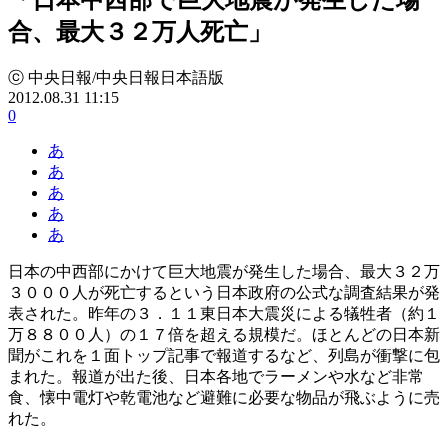
合、最大３２万人死亡」
ⓒ 中央日報/中央日報日本語版
2012.08.31 11:15
0
あ
あ
あ
あ
あ
日本の中西部にかけて巨大地震が発生した場合、最大３２万
３０００人が死亡するという日本政府の公式な調査結果が発
表された。昨年の３．１１東日本大震災による犠牲者（約１
万８８００人）の１７倍を超える規模だ。ほとんどの日本新
聞がこれを１面トップ記事で報道するなど、列島が衝撃に包
まれた。報道が出た後、日本各地でラーメンや水など非常
食、懐中電灯や乾電池など避難に必要な物品が飛ぶように売
れた。