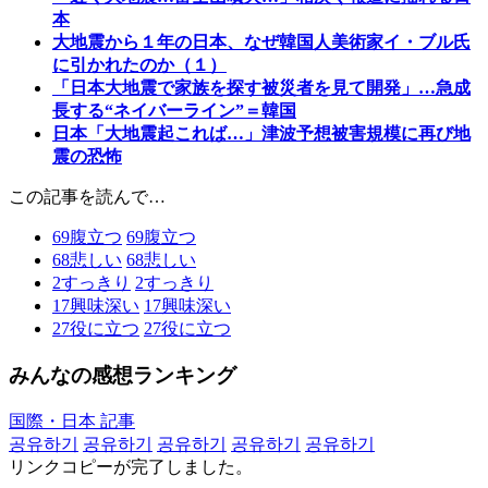
本
大地震から１年の日本、なぜ韓国人美術家イ・ブル氏
に引かれたのか（１）
「日本大地震で家族を探す被災者を見て開発」…急成
長する“ネイバーライン”＝韓国
日本「大地震起これば…」津波予想被害規模に再び地
震の恐怖
この記事を読んで…
69
腹立つ
69
腹立つ
68
悲しい
68
悲しい
2
すっきり
2
すっきり
17
興味深い
17
興味深い
27
役に立つ
27
役に立つ
みんなの感想ランキング
国際・日本 記事
공유하기
공유하기
공유하기
공유하기
공유하기
リンクコピーが完了しました。