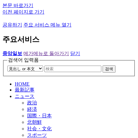
본문 바로가기
이전 페이지로 가기
공유하기
주요 서비스 메뉴 열기
주요서비스
중앙일보
메가메뉴로 돌아가기
닫기
검색어 입력폼
검색
HOME
最新記事
ニュース
政治
経済
国際・日本
北朝鮮
社会・文化
スポーツ