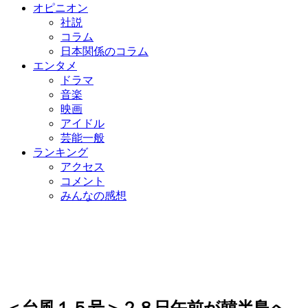
オピニオン
社説
コラム
日本関係のコラム
エンタメ
ドラマ
音楽
映画
アイドル
芸能一般
ランキング
アクセス
コメント
みんなの感想
＜台風１５号＞２８日午前が韓半島へ