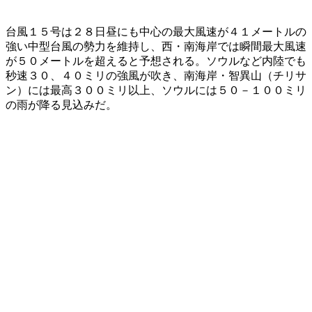
台風１５号は２８日昼にも中心の最大風速が４１メートルの
強い中型台風の勢力を維持し、西・南海岸では瞬間最大風速
が５０メートルを超えると予想される。ソウルなど内陸でも
秒速３０、４０ミリの強風が吹き、南海岸・智異山（チリサ
ン）には最高３００ミリ以上、ソウルには５０－１００ミリ
の雨が降る見込みだ。