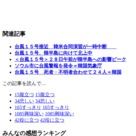
関連記事
台風１５号接近 韓米合同演習が一時中断
台風１５号、韓半島に向けて北上中
＜台風１５号＞２８日午前が韓半島への影響ピーク
ソウル市に台風警報を発令＝韓国気象庁
台風１５号 死者・不明者合わせて２４人＝韓国
この記事を読んで…
15
腹立つ
15
腹立つ
34
悲しい
34
悲しい
165
すっきり
165
すっきり
1085
興味深い
1085
興味深い
42
役に立つ
42
役に立つ
みんなの感想ランキング