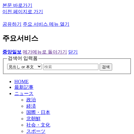
본문 바로가기
이전 페이지로 가기
공유하기
주요 서비스 메뉴 열기
주요서비스
중앙일보
메가메뉴로 돌아가기
닫기
검색어 입력폼
검색
HOME
最新記事
ニュース
政治
経済
国際・日本
北朝鮮
社会・文化
スポーツ