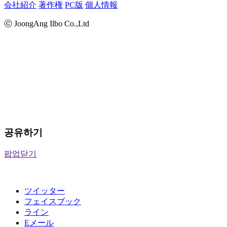
会社紹介
著作権
PC版
個人情報
ⓒ JoongAng Ilbo Co.,Ltd
공유하기
팝업닫기
ツイッター
フェイスブック
ライン
Eメール