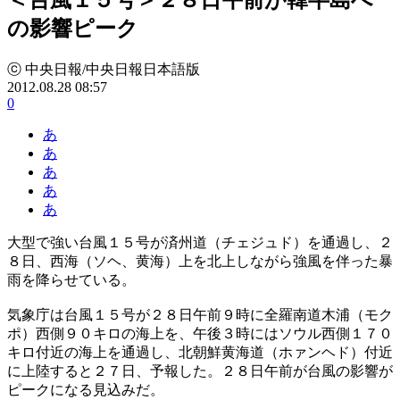
の影響ピーク
ⓒ 中央日報/中央日報日本語版
2012.08.28 08:57
0
あ
あ
あ
あ
あ
大型で強い台風１５号が済州道（チェジュド）を通過し、２
８日、西海（ソヘ、黄海）上を北上しながら強風を伴った暴
雨を降らせている。
気象庁は台風１５号が２８日午前９時に全羅南道木浦（モク
ポ）西側９０キロの海上を、午後３時にはソウル西側１７０
キロ付近の海上を通過し、北朝鮮黄海道（ホァンヘド）付近
に上陸すると２７日、予報した。２８日午前が台風の影響が
ピークになる見込みだ。