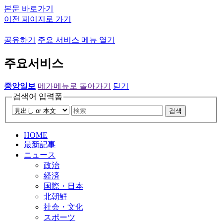
본문 바로가기
이전 페이지로 가기
공유하기
주요 서비스 메뉴 열기
주요서비스
중앙일보
메가메뉴로 돌아가기
닫기
검색어 입력폼
검색
HOME
最新記事
ニュース
政治
経済
国際・日本
北朝鮮
社会・文化
スポーツ