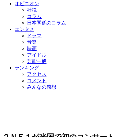
オピニオン
社説
コラム
日本関係のコラム
エンタメ
ドラマ
音楽
映画
アイドル
芸能一般
ランキング
アクセス
コメント
みんなの感想
２ＮＥ１が米国で初のコンサート