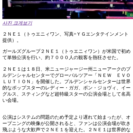
사진 크게보기
２ＮＥ１（トゥエニィワン、写真=ＹＧエンタテインメント
提供）。
ガールズグループ２ＮＥ１（トゥエニィワン）が米国で初め
て単独公演を行い、約７０００人の観客を熱狂させた。
２ＮＥ１は１８日、米ニュージャージー州ニューアークのプ
ルデンシャルセンターでグローバルツアー「ＮＥＷ ＥＶＯ
ＬＵＴＩＯＮ」を開催した。プルデンシャルセンターは世界
的なポップスターのレディー・ガガ、ボン・ジョヴィ、イー
グルス、スティングなど超特級スターの公演会場として名高
い会場。
公演はシステムの問題のため予定より遅れて始まったが、オ
ープニングの映像が公開されると、ファンは公演会場が吹き
飛ぶような大歓声で２ＮＥ１を迎えた。２ＮＥ１は世界的な