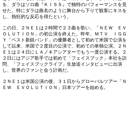
を、ダラはソロ曲『ＫＩＳＳ』で独特のパフォーマンスを見
せた。特にダラは曲名のように舞台から下りて観客にキスを
し、熱狂的な反応を得たという。
この日、２ＮＥ１は２時間で２３曲を歌い、「ＮＥＷ ＥＶ
ＯＬＵＴＩＯＮ」の初公演を終えた。昨年、ＭＴＶ ＩＧＧ
Ｙ「ベスト新鋭バンド」の優勝者として初めて米国で公演を
して以来、米国で２度目の公演で、初めての単独公演。２Ｎ
Ｅ１は２４日にＬＡノキアシアターでもう一度公演する。２
２日にはアジア歌手では初めて「フェイスブック」本社を訪
問、「フェイスブックライブ」生放送インタビューに出演
し、世界のファンと会う計画だ。
２ＮＥ１は米国公演の後、３１日からグローバルツアー「Ｎ
ＥＷ ＥＶＯＬＵＴＩＯＮ」日本ツアーを始める。