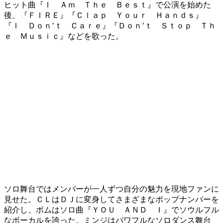
ヒット曲『Ｉ Ａｍ Ｔｈｅ Ｂｅｓｔ』で公演を始めた
後、『ＦＩＲＥ』『Ｃｌａｐ Ｙｏｕｒ Ｈａｎｄｓ』
『Ｉ Ｄｏｎ’ｔ Ｃａｒｅ』『Ｄｏｎ’ｔ Ｓｔｏｐ Ｔｈ
ｅ Ｍｕｓｉｃ』などを歌った。
ソロ舞台ではメンバーが一人ずつ自分の魅力を現地ファンに
見せた。ＣＬはＤＪに変身してさまざまなポップナンバーを
紹介し、ボムはソロ曲『ＹＯＵ ＡＮＤ Ｉ』でソウルフル
なボーカルを誇った。ミンジはパワフルなソロダンス舞台