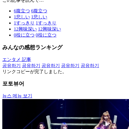
この記事を読んで…
6
腹立つ
6
腹立つ
1
悲しい
1
悲しい
1
すっきり
1
すっきり
12
興味深い
12
興味深い
0
役に立つ
0
役に立つ
みんなの感想ランキング
エンタメ 記事
공유하기
공유하기
공유하기
공유하기
공유하기
リンクコピーが完了しました。
포토뷰어
뉴스 메뉴 보기