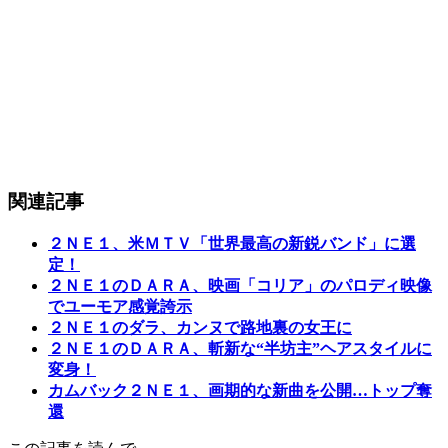
関連記事
２ＮＥ１、米ＭＴＶ「世界最高の新鋭バンド」に選
定！
２ＮＥ１のＤＡＲＡ、映画「コリア」のパロディ映像
でユーモア感覚誇示
２ＮＥ１のダラ、カンヌで路地裏の女王に
２ＮＥ１のＤＡＲＡ、斬新な“半坊主”ヘアスタイルに
変身！
カムバック２ＮＥ１、画期的な新曲を公開…トップ奪
還