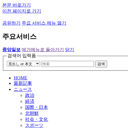
본문 바로가기
이전 페이지로 가기
공유하기
주요 서비스 메뉴 열기
주요서비스
중앙일보
메가메뉴로 돌아가기
닫기
검색어 입력폼
검색
HOME
最新記事
ニュース
政治
経済
国際・日本
北朝鮮
社会・文化
スポーツ