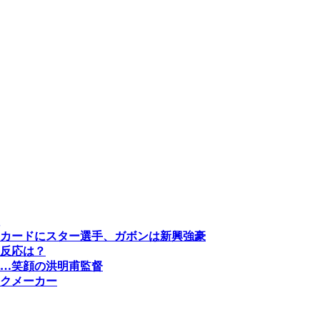
カードにスター選手、ガボンは新興強豪
反応は？
…笑顔の洪明甫監督
クメーカー