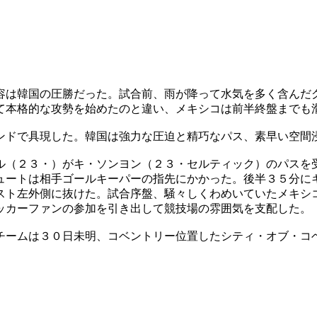
容は韓国の圧勝だった。試合前、雨が降って水気を多く含んだ
て本格的な攻勢を始めたのと違い、メキシコは前半終盤までも
ンドで具現した。韓国は強力な圧迫と精巧なパス、素早い空間
ル（２３・）がキ・ソンヨン（２３・セルティック）のパスを
ュートは相手ゴールキーパーの指先にかかった。後半３５分に
スト左外側に抜けた。試合序盤、騒々しくわめいていたメキシ
ッカーファンの参加を引き出して競技場の雰囲気を支配した。
チームは３０日未明、コベントリー位置したシティ・オブ・コ