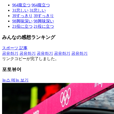
964
腹立つ
964
腹立つ
31
悲しい
31
悲しい
39
すっきり
39
すっきり
98
興味深い
98
興味深い
21
役に立つ
21
役に立つ
みんなの感想ランキング
スポーツ 記事
공유하기
공유하기
공유하기
공유하기
공유하기
リンクコピーが完了しました。
포토뷰어
뉴스 메뉴 보기