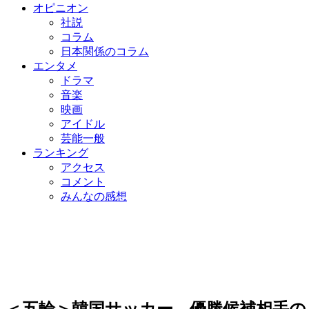
オピニオン
社説
コラム
日本関係のコラム
エンタメ
ドラマ
音楽
映画
アイドル
芸能一般
ランキング
アクセス
コメント
みんなの感想
＜五輪＞韓国サッカー、優勝候補相手の