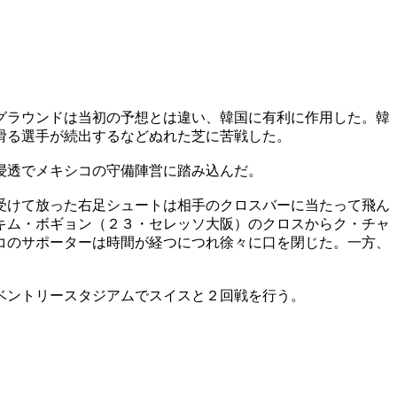
グラウンドは当初の予想とは違い、韓国に有利に作用した。韓
滑る選手が続出するなどぬれた芝に苦戦した。
浸透でメキシコの守備陣営に踏み込んだ。
受けて放った右足シュートは相手のクロスバーに当たって飛ん
キム・ボギョン（２３・セレッソ大阪）のクロスからク・チャ
コのサポーターは時間が経つにつれ徐々に口を閉じた。一方、
ベントリースタジアムでスイスと２回戦を行う。