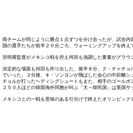
両チームが同じように勝点１点ずつを分け合ったが、試合内
国の選手たちが前半２０分ごろ、ウォーミングアップを終え
洪明甫監督がメキシコ戦を控え何回も強調した要素がグラウ
決定的な場面も何回も作り出した。後半８分、ク・チャチョ
でいった。３分後、キ・ソンヨンが飛ばした会心の中距離シ
チョルが打ったヘディングシュートもまた、相手のゴールポ
２５０人ほどの韓国海外同胞が叫ぶ「大～韓民国」は英国サ
メキシコとの一戦を意味のある引分けで終えたオリンピック