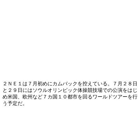
２ＮＥ１は７月初めにカムバックを控えている。７月２８日
と２９日にはソウルオリンピック体操競技場での公演をはじ
め米国、欧州など７カ国１０都市を回るワールドツアーを行
う予定だ。