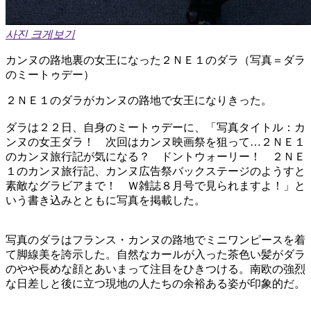
사진 크게보기
カンヌの路地裏の女王になった２ＮＥ１のダラ（写真＝ダラ
のミートゥデー）
２ＮＥ１のダラがカンヌの路地で女王になりきった。
ダラは２２日、自身のミートゥデーに、「写真タイトル：カ
ンヌの女王ダラ！ 次回はカンヌ映画祭を狙って…２ＮＥ１
のカンヌ旅行記が気になる？ ドントウォーリー！ ２ＮＥ
１のカンヌ旅行記、カンヌ広告祭バックステージのようすと
素敵なグラビアまで！ Ｗ雑誌８月号で見られますよ！」と
いう書き込みとともに写真を掲載した。
写真のダラはフランス・カンヌの路地でミニワンピースを着
て脚線美を誇示した。自然なカールが入った茶色い髪がダラ
のやや長めな顔とあいまって注目をひきつける。南欧の強烈
な日差しと後に立つ現地の人たちの余裕ある姿が印象的だ。