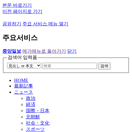
본문 바로가기
이전 페이지로 가기
공유하기
주요 서비스 메뉴 열기
주요서비스
중앙일보
메가메뉴로 돌아가기
닫기
검색어 입력폼
검색
HOME
最新記事
ニュース
政治
経済
国際・日本
北朝鮮
社会・文化
スポーツ