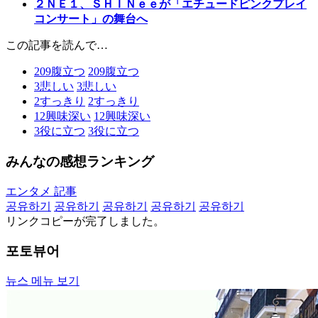
２ＮＥ１、ＳＨＩＮｅｅが「エチュードピンクプレイ
コンサート」の舞台へ
この記事を読んで…
209
腹立つ
209
腹立つ
3
悲しい
3
悲しい
2
すっきり
2
すっきり
12
興味深い
12
興味深い
3
役に立つ
3
役に立つ
みんなの感想ランキング
エンタメ 記事
공유하기
공유하기
공유하기
공유하기
공유하기
リンクコピーが完了しました。
포토뷰어
뉴스 메뉴 보기