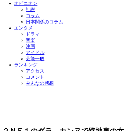
オピニオン
社説
コラム
日本関係のコラム
エンタメ
ドラマ
音楽
映画
アイドル
芸能一般
ランキング
アクセス
コメント
みんなの感想
２ＮＥ１のダラ、カンヌで路地裏の女