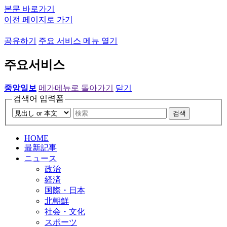
본문 바로가기
이전 페이지로 가기
공유하기
주요 서비스 메뉴 열기
주요서비스
중앙일보
메가메뉴로 돌아가기
닫기
검색어 입력폼
검색
HOME
最新記事
ニュース
政治
経済
国際・日本
北朝鮮
社会・文化
スポーツ