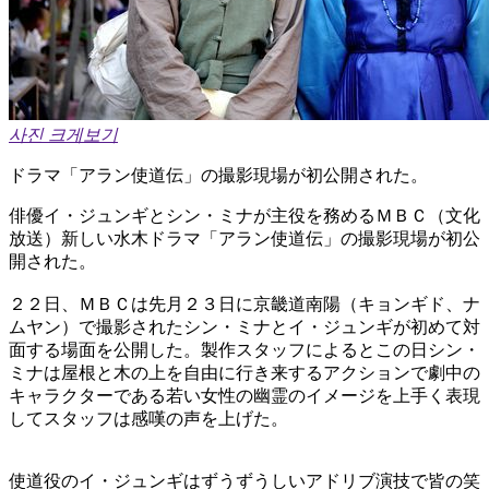
사진 크게보기
ドラマ「アラン使道伝」の撮影現場が初公開された。
俳優イ・ジュンギとシン・ミナが主役を務めるＭＢＣ（文化
放送）新しい水木ドラマ「アラン使道伝」の撮影現場が初公
開された。
２２日、ＭＢＣは先月２３日に京畿道南陽（キョンギド、ナ
ムヤン）で撮影されたシン・ミナとイ・ジュンギが初めて対
面する場面を公開した。製作スタッフによるとこの日シン・
ミナは屋根と木の上を自由に行き来するアクションで劇中の
キャラクターである若い女性の幽霊のイメージを上手く表現
してスタッフは感嘆の声を上げた。
使道役のイ・ジュンギはずうずうしいアドリブ演技で皆の笑