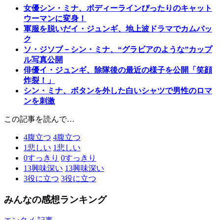
女優シン・ミナ、ボディーラインぴったりのキャット
ウーマンに変身！
軍服を脱いだイ・ジュンギ、地上波ドラマでカムバッ
ク
ソ・ジソブ－シン・ミナ、“グラビアのような”カップ
ル写真公開
俳優イ・ジュンギ、除隊後の最近の様子を公開「笑顔
炸裂！」
シン・ミナ、ボタンを外した白いシャツで男性のロマ
ンを刺激
この記事を読んで…
4
腹立つ
4
腹立つ
1
悲しい
1
悲しい
0
すっきり
0
すっきり
13
興味深い
13
興味深い
3
役に立つ
3
役に立つ
みんなの感想ランキング