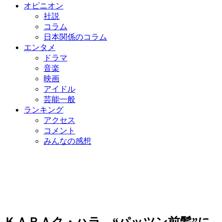
オピニオン
社説
コラム
日本関係のコラム
エンタメ
ドラマ
音楽
映画
アイドル
芸能一般
ランキング
アクセス
コメント
みんなの感想
ＫＡＲＡク・ハラ、“パッツン前髪”に