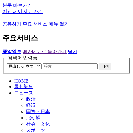
본문 바로가기
이전 페이지로 가기
공유하기
주요 서비스 메뉴 열기
주요서비스
중앙일보
메가메뉴로 돌아가기
닫기
검색어 입력폼
검색
HOME
最新記事
ニュース
政治
経済
国際・日本
北朝鮮
社会・文化
スポーツ