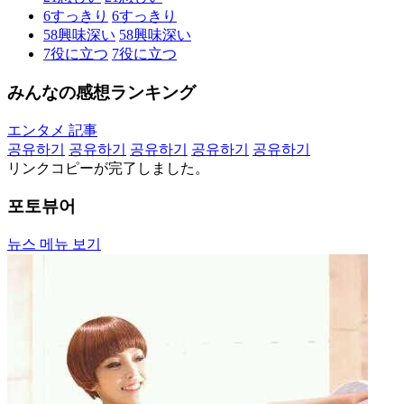
6
すっきり
6
すっきり
58
興味深い
58
興味深い
7
役に立つ
7
役に立つ
みんなの感想ランキング
エンタメ 記事
공유하기
공유하기
공유하기
공유하기
공유하기
リンクコピーが完了しました。
포토뷰어
뉴스 메뉴 보기