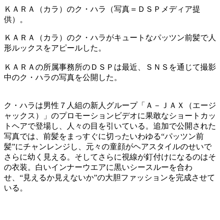
ＫＡＲＡ（カラ）のク・ハラ（写真＝ＤＳＰメディア提
供）。
ＫＡＲＡ（カラ）のク・ハラがキュートなパッツン前髪で人
形ルックスをアピールした。
ＫＡＲＡの所属事務所のＤＳＰは最近、ＳＮＳを通じて撮影
中のク・ハラの写真を公開した。
ク・ハラは男性７人組の新人グループ「Ａ－ＪＡＸ（エージ
ャックス）」のプロモーションビデオに果敢なショートカッ
トヘアで登場し、人々の目を引いている。追加で公開された
写真では、前髪をまっすぐに切ったいわゆる“パッツン前
髪”にチャンレンジし、元々の童顔がヘアスタイルのせいで
さらに幼く見える。そしてさらに視線が釘付けになるのはそ
の衣装。白いインナーウエアに黒いシースルーを合わ
せ、“見えるか見えないか”の大胆ファッションを完成させて
いる。