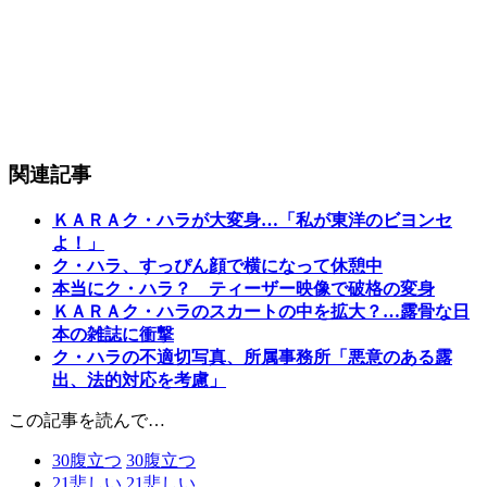
関連記事
ＫＡＲＡク・ハラが大変身…「私が東洋のビヨンセ
よ！」
ク・ハラ、すっぴん顔で横になって休憩中
本当にク・ハラ？ ティーザー映像で破格の変身
ＫＡＲＡク・ハラのスカートの中を拡大？…露骨な日
本の雑誌に衝撃
ク・ハラの不適切写真、所属事務所「悪意のある露
出、法的対応を考慮」
この記事を読んで…
30
腹立つ
30
腹立つ
21
悲しい
21
悲しい