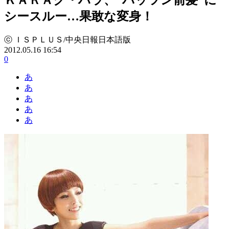
シースルー…果敢な変身！
ⓒ ＩＳＰＬＵＳ/中央日報日本語版
2012.05.16 16:54
0
あ
あ
あ
あ
あ