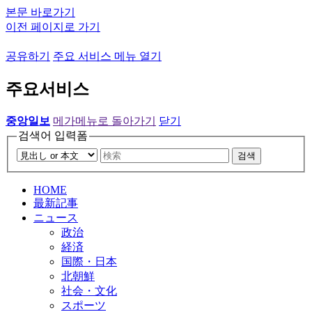
본문 바로가기
이전 페이지로 가기
공유하기
주요 서비스 메뉴 열기
주요서비스
중앙일보
메가메뉴로 돌아가기
닫기
검색어 입력폼
검색
HOME
最新記事
ニュース
政治
経済
国際・日本
北朝鮮
社会・文化
スポーツ