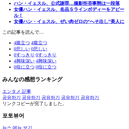
ハン・イェスル、公式謝罪…撮影拒否事態は一段落
女優ハン・イェスル、名品Ｓラインボディーをアピー
ル！
女優ハン・イェスル、ぜい肉ゼロの“へそ出し”美人に
この記事を読んで…
4
腹立つ
4
腹立つ
0
悲しい
0
悲しい
0
すっきり
0
すっきり
4
興味深い
4
興味深い
0
役に立つ
0
役に立つ
みんなの感想ランキング
エンタメ 記事
공유하기
공유하기
공유하기
공유하기
공유하기
リンクコピーが完了しました。
포토뷰어
뉴스 메뉴 보기