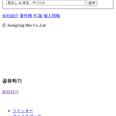
검색
会社紹介
著作権
PC版
個人情報
ⓒ JoongAng Ilbo Co.,Ltd
공유하기
팝업닫기
ツイッター