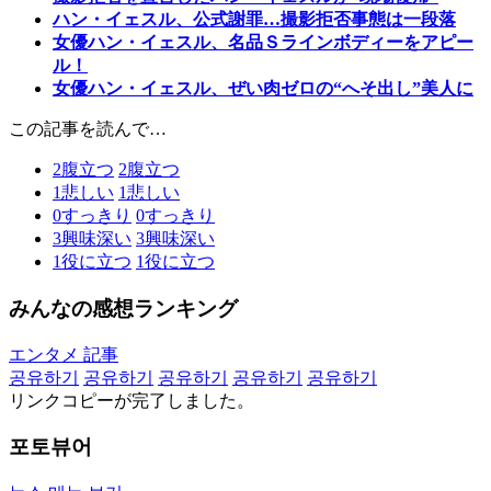
ハン・イェスル、公式謝罪…撮影拒否事態は一段落
女優ハン・イェスル、名品Ｓラインボディーをアピー
ル！
女優ハン・イェスル、ぜい肉ゼロの“へそ出し”美人に
この記事を読んで…
2
腹立つ
2
腹立つ
1
悲しい
1
悲しい
0
すっきり
0
すっきり
3
興味深い
3
興味深い
1
役に立つ
1
役に立つ
みんなの感想ランキング
エンタメ 記事
공유하기
공유하기
공유하기
공유하기
공유하기
リンクコピーが完了しました。
포토뷰어