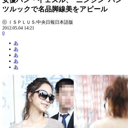
ツルックで名品脚線美をアピール
ⓒ ＩＳＰＬＵＳ/中央日報日本語版
2012.05.04 14:21
0
あ
あ
あ
あ
あ