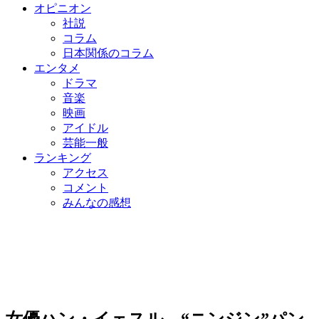
オピニオン
社説
コラム
日本関係のコラム
エンタメ
ドラマ
音楽
映画
アイドル
芸能一般
ランキング
アクセス
コメント
みんなの感想
女優ハン・イェスル、“ニンジン”パン