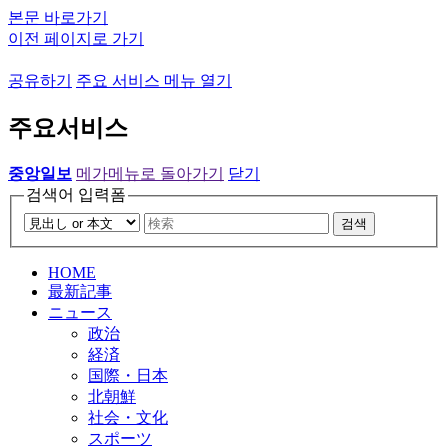
본문 바로가기
이전 페이지로 가기
공유하기
주요 서비스 메뉴 열기
주요서비스
중앙일보
메가메뉴로 돌아가기
닫기
검색어 입력폼
검색
HOME
最新記事
ニュース
政治
経済
国際・日本
北朝鮮
社会・文化
スポーツ