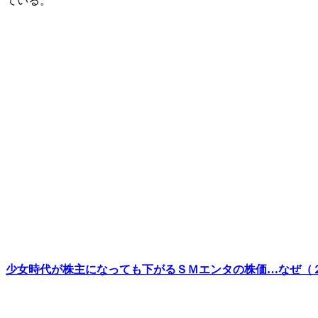
ている。
少女時代が株主になっても下がるＳＭエンタの株価…なぜ（