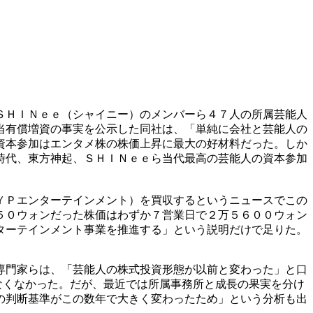
ＳＨＩＮｅｅ（シャイニー）のメンバーら４７人の所属芸能人
当有償増資の事実を公示した同社は、「単純に会社と芸能人の
資本参加はエンタメ株の株価上昇に最大の好材料だった。しか
時代、東方神起、ＳＨＩＮｅｅら当代最高の芸能人の資本参加
ＹＰエンターテインメント）を買収するというニュースでこの
５０ウォンだった株価はわずか７営業日で２万５６００ウォン
ターテインメント事業を推進する」という説明だけで足りた。
専門家らは、「芸能人の株式投資形態が以前と変わった」と口
なくなかった。だが、最近では所属事務所と成長の果実を分け
の判断基準がこの数年で大きく変わったため」という分析も出