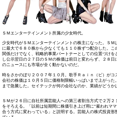
ＳＭエンターテインメント所属の少女時代。
少女時代がＳＭエンターテインメントの株主になった。ＳＭ
に最大で６８０株から少なくても１１０株ずつ配分した。こ
関係だけでなく、戦略的事業パートナーとしての位置づけを
し公示翌日の２７日のＳＭの株価は前日と変わらず、２８日
のニュースにも市場が全く動かないのだ。
時をさかのぼり２００７年１０月。歌手Ｒａｉｎ（ピ）がコ
会社の株価は１０月５日に価格制限幅いっぱいまで上がった
まで急騰した。セイテックが何の会社なのか、業績がどうか
ＳＭが２６日に自社所属芸能人への第三者割当方式で２万２
をそろえる。「以前は短期間に株価引き上げ用に“雇われママ
合う方式に変わっている」と説明する。芸能人の株式投資形