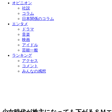
オピニオン
社説
コラム
日本関係のコラム
エンタメ
ドラマ
音楽
映画
アイドル
芸能一般
ランキング
アクセス
コメント
みんなの感想
少女時代が株主になっても下がるＳＭ