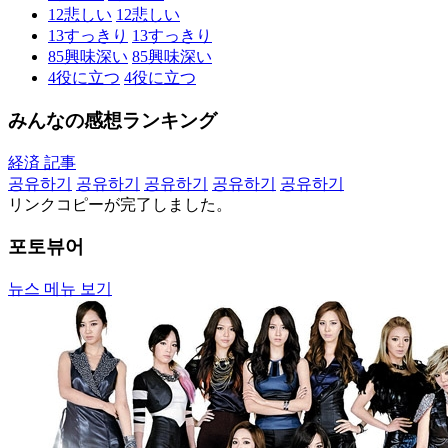
12
悲しい
12
悲しい
13
すっきり
13
すっきり
85
興味深い
85
興味深い
4
役に立つ
4
役に立つ
みんなの感想ランキング
経済 記事
공유하기
공유하기
공유하기
공유하기
공유하기
リンクコピーが完了しました。
포토뷰어
뉴스 메뉴 보기