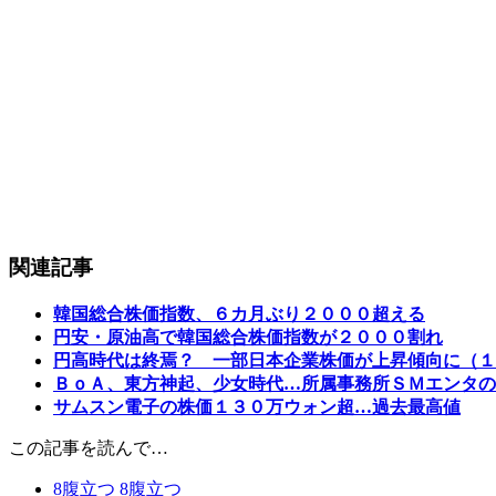
関連記事
韓国総合株価指数、６カ月ぶり２０００超える
円安・原油高で韓国総合株価指数が２０００割れ
円高時代は終焉？ 一部日本企業株価が上昇傾向に（１
ＢｏＡ、東方神起、少女時代…所属事務所ＳＭエンタの
サムスン電子の株価１３０万ウォン超…過去最高値
この記事を読んで…
8
腹立つ
8
腹立つ