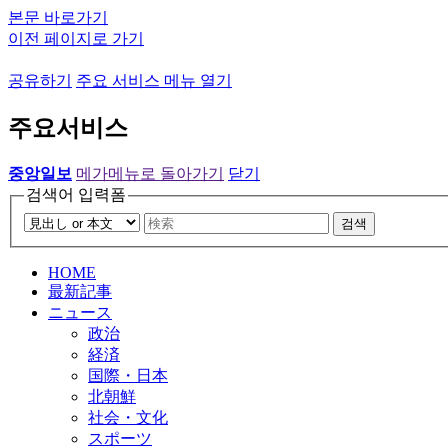
본문 바로가기
이전 페이지로 가기
공유하기
주요 서비스 메뉴 열기
주요서비스
중앙일보
메가메뉴로 돌아가기
닫기
검색어 입력폼
검색
HOME
最新記事
ニュース
政治
経済
国際・日本
北朝鮮
社会・文化
スポーツ