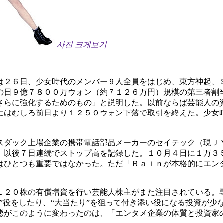
사진 크게보기
は２６日、少女時代のメンバー９人全員をはじめ、東方神起、
の日９億７８００万ウォン（約７１２６万円）規模の第三者割
さらに強化するためのもの」と説明した。以前ならば芸能人の
にはむしろ前日より１２５０ウォン下落で取引を終えた。少女
スダック上場企業の携帯電話部品メーカーのセイテック（現Ｊ
。以後７日連続でストップ高を記録した。１０月４日に１万３
はひとつも重要ではなかった。ただ「Ｒａｉｎが本格的にエン
１２０株の有償増資を行い芸能人株主がまた注目されている。
”役をしたり、“大当たり”を狙って付き添い役になる投資が少
態がこのように変わったのは、「エンタメ企業の体質と投資家