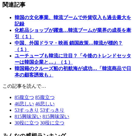
関連記事
韓国の文化事業、韓流ブームで外貨収入も過去最大を
記録
化粧品ショップが躍進…韓流ブームが業界の成長を牽
引（１）
中国、外国ドラマ・映画 鎖国政策…韓流が標的？
（１）
ユーチューブも韓流に注目？「今後のトレンドセッタ
ーは韓国企業と…」（１）
韓国籍のクルーズ船の初航海が成功…「韓流商品で日
本の顧客誘致も」
この記事を読んで…
85
腹立つ
85
腹立つ
46
悲しい
46
悲しい
53
すっきり
53
すっきり
815
興味深い
815
興味深い
30
役に立つ
30
役に立つ
みんなの感想ランキング