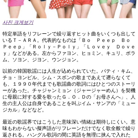
사진 크게보기
特定単語をリフレーンで繰り返すヒット曲をいくつも出して
いるＴ－ＡＲＡ。代表的なものは「Ｂｏ Ｐｅｅｐ Ｂｏ
Ｐｅｅｐ」「Ｒｏｌｙ－Ｐｏｌｙ」「Ｌｏｖｅｙ Ｄｏｖｅ
ｙ」などがある。左からファヨン、ヒョミン、キュリ、ボラ
ム、ソヨン、ジヨン、ウンジョン。
以前の韓国歌謡には人生が込められていた。パティ・キム、
チョ・ヨンピル、シム・スボンの歌まであえて遡らなくて
も、１９９０年代までも歌謡曲の歌詞にはひとつのストーリ
ーがあった。チャジャンミョン（ジャージャーめん）を契機
に母親に対する愛を歌ったＧ．Ｏ．Ｄの「お母さんへ」、人
生の主人公は自身であることを叫ぶイム・サンアの「ミュー
ジカル」などなど。
最近の歌謡界ではこうした意味深い情緒は期待しにくい。意
味もわからない擬声語がリフレーンだけでなく歌全般で繰り
返される。ハングル歌詞の間に英語を無理に挟んで入れた