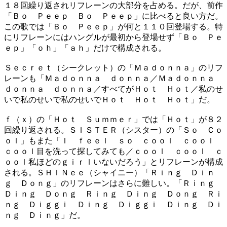
１８回繰り返されリフレーンの大部分を占める。だが、前作
「Ｂｏ Ｐｅｅｐ Ｂｏ Ｐｅｅｐ」に比べると良い方だ。
この歌では「Ｂｏ Ｐｅｅｐ」が何と１１０回登場する。特
にリフレーンにはハングルが最初から登場せず「Ｂｏ Ｐｅ
ｅｐ」「ｏｈ」「ａｈ」だけで構成される。
Ｓｅｃｒｅｔ（シークレット）の「Ｍａｄｏｎｎａ」のリフ
レーンも「Ｍａｄｏｎｎａ ｄｏｎｎａ／Ｍａｄｏｎｎａ
ｄｏｎｎａ ｄｏｎｎａ／すべてがＨｏｔ Ｈｏｔ／私のせ
いで私のせいで私のせいでＨｏｔ Ｈｏｔ Ｈｏｔ」だ。
ｆ（ｘ）の「Ｈｏｔ Ｓｕｍｍｅｒ」では「Ｈｏｔ」が８２
回繰り返される。ＳＩＳＴＥＲ（シスター）の「Ｓｏ Ｃｏ
ｏｌ」もまた「Ｉ ｆｅｅｌ ｓｏ ｃｏｏｌ ｃｏｏｌ
ｃｏｏｌ目を洗って探してみても／ｃｏｏｌ ｃｏｏｌ ｃ
ｏｏｌ私ほどのｇｉｒｌいないだろう」とリフレーンが構成
される。ＳＨＩＮｅｅ（シャイニー）「Ｒｉｎｇ Ｄｉｎ
ｇ Ｄｏｎｇ」のリフレーンはさらに難しい。「Ｒｉｎｇ
Ｄｉｎｇ Ｄｏｎｇ Ｒｉｎｇ Ｄｉｎｇ Ｄｏｎｇ Ｒｉ
ｎｇ Ｄｉｇｇｉ Ｄｉｎｇ Ｄｉｇｇｉ Ｄｉｎｇ Ｄｉ
ｎｇ Ｄｉｎｇ」だ。