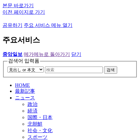
본문 바로가기
이전 페이지로 가기
공유하기
주요 서비스 메뉴 열기
주요서비스
중앙일보
메가메뉴로 돌아가기
닫기
검색어 입력폼
검색
HOME
最新記事
ニュース
政治
経済
国際・日本
北朝鮮
社会・文化
スポーツ