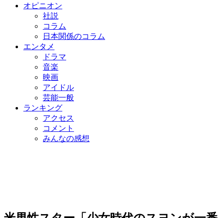
オピニオン
社説
コラム
日本関係のコラム
エンタメ
ドラマ
音楽
映画
アイドル
芸能一般
ランキング
アクセス
コメント
みんなの感想
米男性スター「少女時代のスヨンが一番