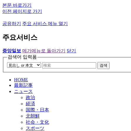
본문 바로가기
이전 페이지로 가기
공유하기
주요 서비스 메뉴 열기
주요서비스
중앙일보
메가메뉴로 돌아가기
닫기
검색어 입력폼
검색
HOME
最新記事
ニュース
政治
経済
国際・日本
北朝鮮
社会・文化
スポーツ