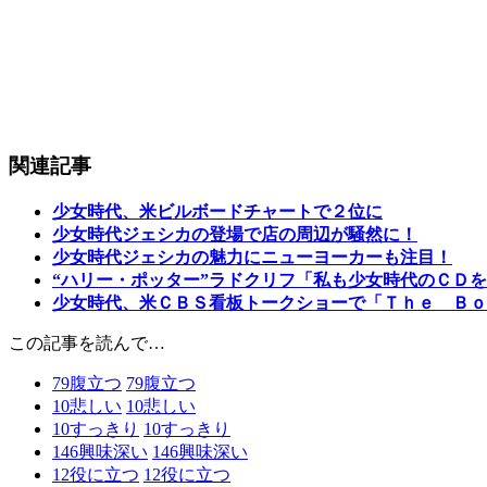
関連記事
少女時代、米ビルボードチャートで２位に
少女時代ジェシカの登場で店の周辺が騒然に！
少女時代ジェシカの魅力にニューヨーカーも注目！
“ハリー・ポッター”ラドクリフ「私も少女時代のＣＤ
少女時代、米ＣＢＳ看板トークショーで「Ｔｈｅ Ｂｏ
この記事を読んで…
79
腹立つ
79
腹立つ
10
悲しい
10
悲しい
10
すっきり
10
すっきり
146
興味深い
146
興味深い
12
役に立つ
12
役に立つ