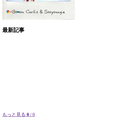
最新記事
もっと見る
0
/ 0