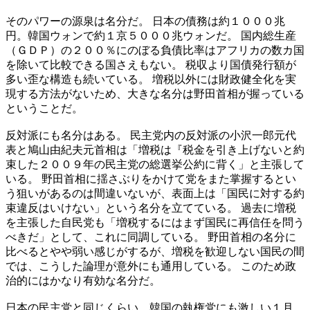
そのパワーの源泉は名分だ。 日本の債務は約１０００兆
円。韓国ウォンで約１京５０００兆ウォンだ。 国内総生産
（ＧＤＰ）の２００％にのぼる負債比率はアフリカの数カ国
を除いて比較できる国さえもない。 税収より国債発行額が
多い歪な構造も続いている。 増税以外には財政健全化を実
現する方法がないため、大きな名分は野田首相が握っている
ということだ。
反対派にも名分はある。 民主党内の反対派の小沢一郎元代
表と鳩山由紀夫元首相は「増税は『税金を引き上げないと約
束した２００９年の民主党の総選挙公約に背く」と主張して
いる。 野田首相に揺さぶりをかけて党をまた掌握するとい
う狙いがあるのは間違いないが、表面上は「国民に対する約
束違反はいけない」という名分を立てている。 過去に増税
を主張した自民党も「増税するにはまず国民に再信任を問う
べきだ」として、これに同調している。 野田首相の名分に
比べるとやや弱い感じがするが、増税を歓迎しない国民の間
では、こうした論理が意外にも通用している。 このため政
治的にはかなり有効な名分だ。
日本の民主党と同じくらい、韓国の執権党にも激しい１月