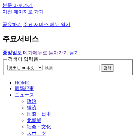
본문 바로가기
이전 페이지로 가기
공유하기
주요 서비스 메뉴 열기
주요서비스
중앙일보
메가메뉴로 돌아가기
닫기
검색어 입력폼
검색
HOME
最新記事
ニュース
政治
経済
国際・日本
北朝鮮
社会・文化
スポーツ