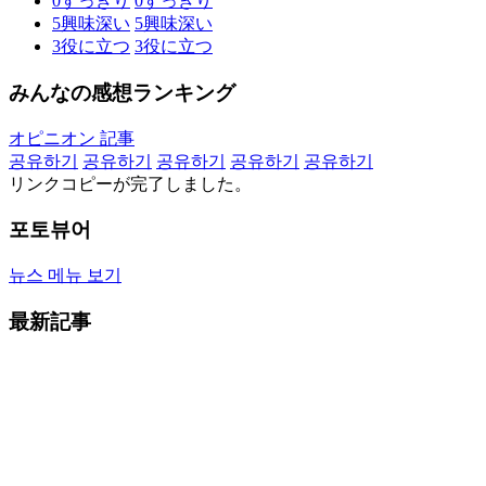
0
すっきり
0
すっきり
5
興味深い
5
興味深い
3
役に立つ
3
役に立つ
みんなの感想ランキング
オピニオン 記事
공유하기
공유하기
공유하기
공유하기
공유하기
リンクコピーが完了しました。
포토뷰어
뉴스 메뉴 보기
最新記事