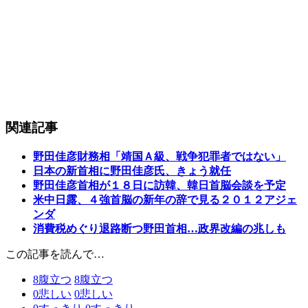
関連記事
野田佳彦財務相「靖国Ａ級、戦争犯罪者ではない」
日本の新首相に野田佳彦氏、きょう就任
野田佳彦首相が１８日に訪韓、韓日首脳会談を予定
米中日露、４強首脳の新年の辞で見る２０１２アジェ
ンダ
消費税めぐり退路断つ野田首相…政界改編の兆しも
この記事を読んで…
8
腹立つ
8
腹立つ
0
悲しい
0
悲しい