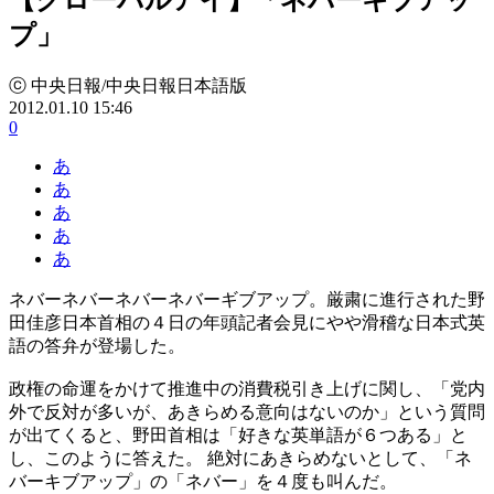
プ」
ⓒ 中央日報/中央日報日本語版
2012.01.10 15:46
0
あ
あ
あ
あ
あ
ネバーネバーネバーネバーギブアップ。厳粛に進行された野
田佳彦日本首相の４日の年頭記者会見にやや滑稽な日本式英
語の答弁が登場した。
政権の命運をかけて推進中の消費税引き上げに関し、「党内
外で反対が多いが、あきらめる意向はないのか」という質問
が出てくると、野田首相は「好きな英単語が６つある」と
し、このように答えた。 絶対にあきらめないとして、「ネ
バーキブアップ」の「ネバー」を４度も叫んだ。