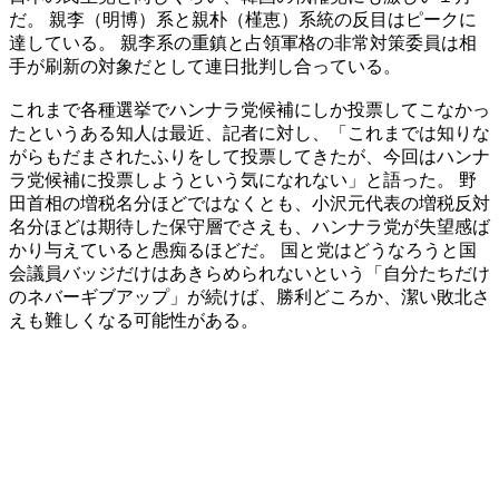
だ。 親李（明博）系と親朴（槿恵）系統の反目はピークに
達している。 親李系の重鎮と占領軍格の非常対策委員は相
手が刷新の対象だとして連日批判し合っている。
これまで各種選挙でハンナラ党候補にしか投票してこなかっ
たというある知人は最近、記者に対し、「これまでは知りな
がらもだまされたふりをして投票してきたが、今回はハンナ
ラ党候補に投票しようという気になれない」と語った。 野
田首相の増税名分ほどではなくとも、小沢元代表の増税反対
名分ほどは期待した保守層でさえも、ハンナラ党が失望感ば
かり与えていると愚痴るほどだ。 国と党はどうなろうと国
会議員バッジだけはあきらめられないという「自分たちだけ
のネバーギブアップ」が続けば、勝利どころか、潔い敗北さ
えも難しくなる可能性がある。