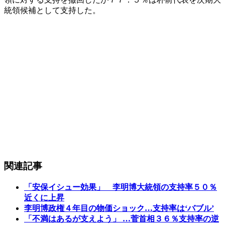
統領候補として支持した。
関連記事
「安保イシュー効果」 李明博大統領の支持率５０％
近くに上昇
李明博政権４年目の物価ショック…支持率は‘バブル’
「不満はあるが支えよう」 …菅首相３６％支持率の逆