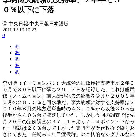
０％以下に下落
ⓒ 中央日報/中央日報日本語版
2011.12.19 10:22
0
あ
あ
あ
あ
あ
李明博（イ・ミョンバク）大統領の国政遂行支持率が２年６
カ月で３０％以下に落ち２９．７％を記録した。これは盧武
鉉（ノ・ムヒョン）前大統領死去の影響を受けた２００９年
６月の２８．５％と同水準だ。李大統領に対する支持率は２
０１０年６月の地方選挙当時の４３．０％から以後３０％台
後半から４０％台で騰落していた。しかし今回の調査では先
月２６日の定例調査の３７．１％より７．４ポイント下がっ
た。問題は２０％台まで下がった支持率が歴代政権で繰り返
されてきた「任期末５年目症候群」の本格的なシグナルなの