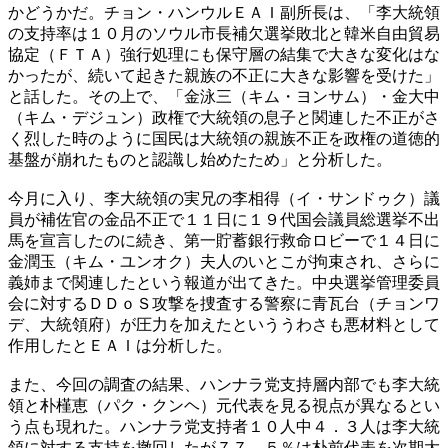
かどうかだ。チョン・ハンウルＥＡＩ副所長は、「李大統領
の支持率は１０月のソウル市長補欠選挙敗北と韓米自由貿易
協定（ＦＴＡ）強行処理にも保守層の結集で大きな変化はな
かったが、続いて起きた親族の不正に大きな影響を受けた」
と話した。その上で、「金泳三（キム・ヨンサム）・金大中
（キム・デジュン）政権で大統領の息子と関連した不正がさ
く烈した時のように国民は大統領の親族不正を政権の道徳的
基盤が崩れたものと認識し始めたため」と分析した。
今月に入り、李大統領の実兄の李相得（イ・サンドゥク）議
員が補佐官の金品不正で１１日に１９代国会議員総選挙不出
馬を宣言したのに続き、第一貯蓄銀行救命ロビーで１４日に
金潤玉（キム・ユンオク）夫人のいとこが拘束され、さらに
義姉まで関連したという報道が出てきた。中央選挙管理委員
会に対するＤＤｏＳ攻撃を捜査する警察に青瓦台（チョンワ
デ、大統領府）が圧力を加えたといううわさも悪材料として
作用したとＥＡＩは分析した。
また、今回の調査の結果、ハンナラ党支持層内部でも李大統
領と朴槿恵（パク・クンヘ）元代表を見る視点が異なるとい
う点も現れた。ハンナラ党支持者１０人中４．３人は李大統
領に対する支持を撤回したが７７．５％は朴前代表を次期大