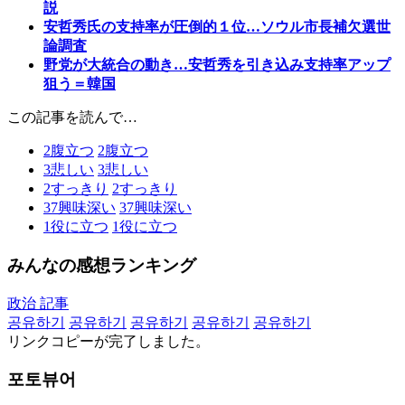
説
安哲秀氏の支持率が圧倒的１位…ソウル市長補欠選世
論調査
野党が大統合の動き…安哲秀を引き込み支持率アップ
狙う＝韓国
この記事を読んで…
2
腹立つ
2
腹立つ
3
悲しい
3
悲しい
2
すっきり
2
すっきり
37
興味深い
37
興味深い
1
役に立つ
1
役に立つ
みんなの感想ランキング
政治 記事
공유하기
공유하기
공유하기
공유하기
공유하기
リンクコピーが完了しました。
포토뷰어