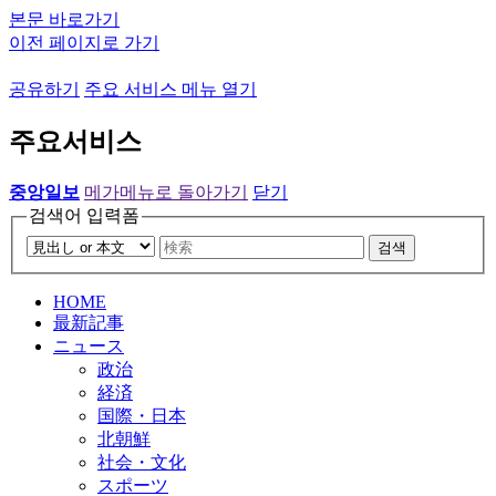
본문 바로가기
이전 페이지로 가기
공유하기
주요 서비스 메뉴 열기
주요서비스
중앙일보
메가메뉴로 돌아가기
닫기
검색어 입력폼
검색
HOME
最新記事
ニュース
政治
経済
国際・日本
北朝鮮
社会・文化
スポーツ