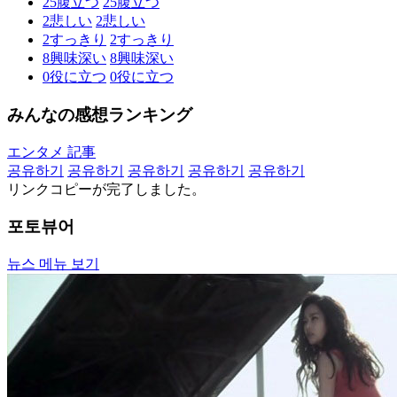
25
腹立つ
25
腹立つ
2
悲しい
2
悲しい
2
すっきり
2
すっきり
8
興味深い
8
興味深い
0
役に立つ
0
役に立つ
みんなの感想ランキング
エンタメ 記事
공유하기
공유하기
공유하기
공유하기
공유하기
リンクコピーが完了しました。
포토뷰어
뉴스 메뉴 보기