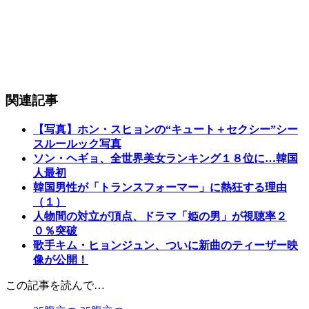
関連記事
【写真】ホン・スヒョンの“キュート＋セクシー”シー
スルールック写真
ソン・ヘギョ、全世界美女ランキング１８位に…韓国
人最初
韓国男性が「トランスフォーマー」に熱狂する理由
（１）
人物間の対立が頂点、ドラマ「姫の男」が視聴率２
０％突破
歌手キム・ヒョンジュン、ついに新曲のティーザー映
像が公開！
この記事を読んで…