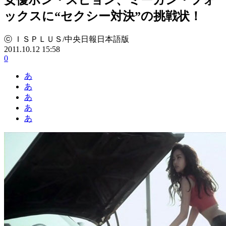
ックスに“セクシー対決”の挑戦状！
ⓒ ＩＳＰＬＵＳ/中央日報日本語版
2011.10.12 15:58
0
あ
あ
あ
あ
あ