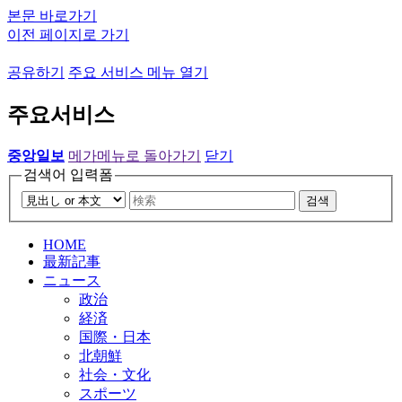
본문 바로가기
이전 페이지로 가기
공유하기
주요 서비스 메뉴 열기
주요서비스
중앙일보
메가메뉴로 돌아가기
닫기
검색어 입력폼
검색
HOME
最新記事
ニュース
政治
経済
国際・日本
北朝鮮
社会・文化
スポーツ