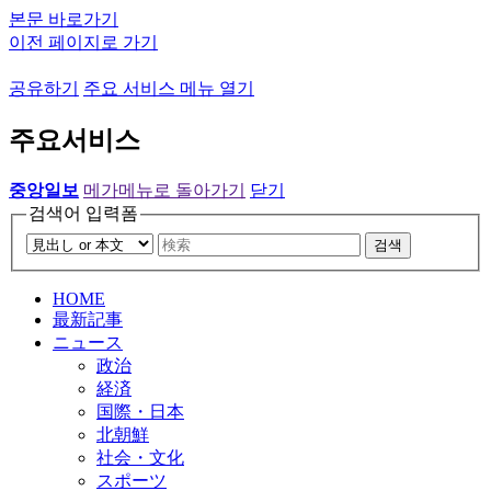
본문 바로가기
이전 페이지로 가기
공유하기
주요 서비스 메뉴 열기
주요서비스
중앙일보
메가메뉴로 돌아가기
닫기
검색어 입력폼
검색
HOME
最新記事
ニュース
政治
経済
国際・日本
北朝鮮
社会・文化
スポーツ