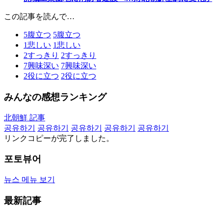
この記事を読んで…
5
腹立つ
5
腹立つ
1
悲しい
1
悲しい
2
すっきり
2
すっきり
7
興味深い
7
興味深い
2
役に立つ
2
役に立つ
みんなの感想ランキング
北朝鮮 記事
공유하기
공유하기
공유하기
공유하기
공유하기
リンクコピーが完了しました。
포토뷰어
뉴스 메뉴 보기
最新記事