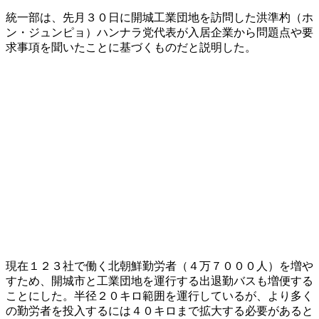
統一部は、先月３０日に開城工業団地を訪問した洪準杓（ホ
ン・ジュンピョ）ハンナラ党代表が入居企業から問題点や要
求事項を聞いたことに基づくものだと説明した。
現在１２３社で働く北朝鮮勤労者（４万７０００人）を増や
すため、開城市と工業団地を運行する出退勤バスも増便する
ことにした。半径２０キロ範囲を運行しているが、より多く
の勤労者を投入するには４０キロまで拡大する必要があると