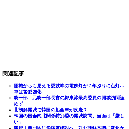
関連記事
開城からも見える愛妓峰の電飾灯が７年ぶりに点灯…
軍は警戒強化
統一部、元統一部長官の鄭東泳最高委員の開城訪問認
めず
北朝鮮開城で韓国の起亜車が疾走？
韓国の国会南北関係特別委の開城訪問、当面は「厳し
い」
開城工業団地に消防署建設へ…対北朝鮮基調に変化か