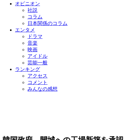
オピニオン
社説
コラム
日本関係のコラム
エンタメ
ドラマ
音楽
映画
アイドル
芸能一般
ランキング
アクセス
コメント
みんなの感想
韓国政府、開城への工場新築を承認…