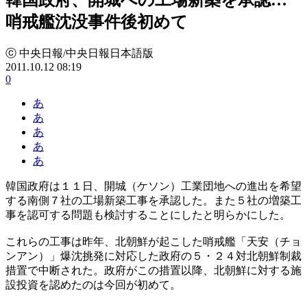
哨戒艦沈没事件後初めて
ⓒ 中央日報/中央日報日本語版
2011.10.12 08:19
0
あ
あ
あ
あ
あ
韓国政府は１１日、開城（ケソン）工業団地への進出を希望
する南側７社の工場新築工事を承認した。また５社の増築工
事を認可する問題も検討することにしたと明らかにした。
これらの工事は昨年、北朝鮮が起こした哨戒艦「天安（チョ
ンアン）」爆沈挑発に対応した政府の５・２４対北朝鮮制裁
措置で中断された。政府がこの措置以降、北朝鮮に対する施
設投資を認めたのは今回が初めて。