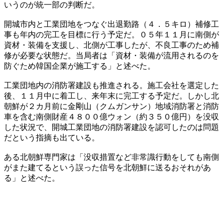
いうのが統一部の判断だ。
開城市内と工業団地をつなぐ出退勤路（４．５キロ）補修工
事も年内の完工を目標に行う予定だ。０５年１１月に南側が
資材・装備を支援し、北側が工事したが、不良工事のため補
修が必要な状態だ。当局者は「資材・装備が流用されるのを
防ぐため韓国企業が施工する」と述べた。
工業団地内の消防署建設も推進される。施工会社を選定した
後、１１月中に着工し、来年末に完工する予定だ。しかし北
朝鮮が２カ月前に金剛山（クムガンサン）地域消防署と消防
車を含む南側財産４８００億ウォン（約３５０億円）を没収
した状況で、開城工業団地の消防署建設を認可したのは問題
だという指摘も出ている。
ある北朝鮮専門家は「没収措置など非常識行動をしても南側
がまた建てるという誤った信号を北朝鮮に送るおそれがあ
る」と述べた。