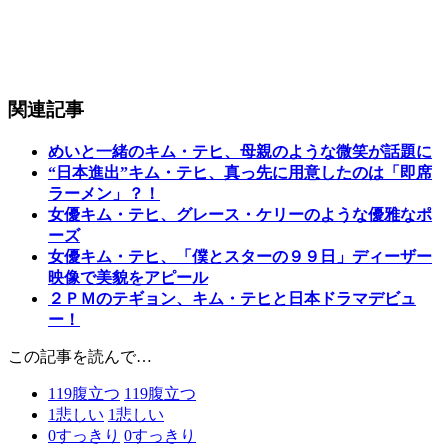
関連記事
めいと一緒のキム・テヒ、母親のような微笑が話題に
“日本進出”キム・テヒ、真っ先に用意したのは「即席
ラーメン」？！
女優キム・テヒ、グレース・ケリーのような優雅なポ
ーズ
女優キム・テヒ、「僕とスターの９９日」ディーザー
映像で美貌をアピール
２ＰＭのテギョン、キム・テヒと日本ドラマデビュ
ー！
この記事を読んで…
119
腹立つ
119
腹立つ
1
悲しい
1
悲しい
0
すっきり
0
すっきり