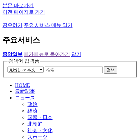
본문 바로가기
이전 페이지로 가기
공유하기
주요 서비스 메뉴 열기
주요서비스
중앙일보
메가메뉴로 돌아가기
닫기
검색어 입력폼
검색
HOME
最新記事
ニュース
政治
経済
国際・日本
北朝鮮
社会・文化
スポーツ