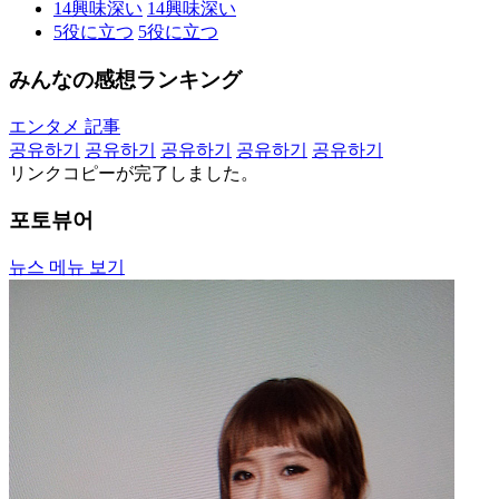
14
興味深い
14
興味深い
5
役に立つ
5
役に立つ
みんなの感想ランキング
エンタメ 記事
공유하기
공유하기
공유하기
공유하기
공유하기
リンクコピーが完了しました。
포토뷰어
뉴스 메뉴 보기