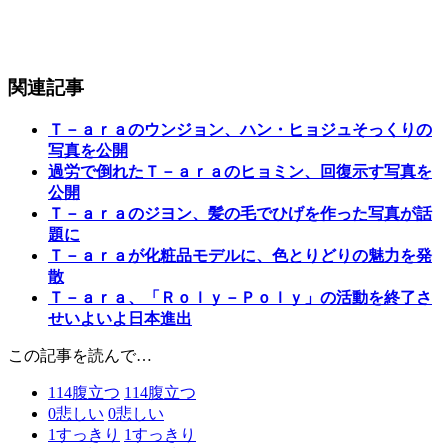
関連記事
Ｔ－ａｒａのウンジョン、ハン・ヒョジュそっくりの
写真を公開
過労で倒れたＴ－ａｒａのヒョミン、回復示す写真を
公開
Ｔ－ａｒａのジヨン、髪の毛でひげを作った写真が話
題に
Ｔ－ａｒａが化粧品モデルに、色とりどりの魅力を発
散
Ｔ－ａｒａ、「Ｒｏｌｙ－Ｐｏｌｙ」の活動を終了さ
せいよいよ日本進出
この記事を読んで…
114
腹立つ
114
腹立つ
0
悲しい
0
悲しい
1
すっきり
1
すっきり