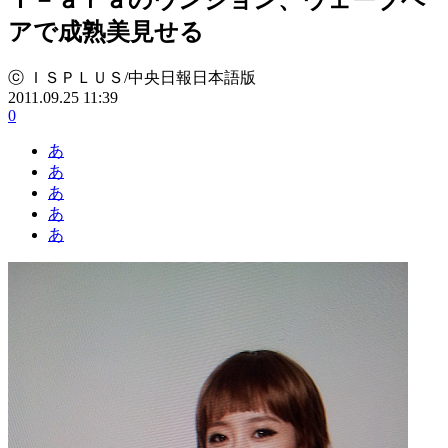
アで成熟美見せる
ⓒ ＩＳＰＬＵＳ/中央日報日本語版
2011.09.25 11:39
0
あ
あ
あ
あ
あ