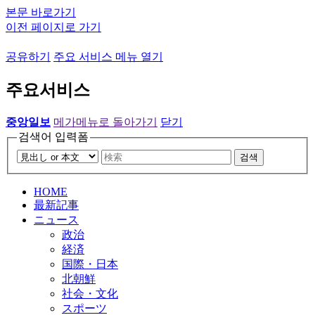
본문 바로가기
이전 페이지로 가기
공유하기
주요 서비스 메뉴 열기
주요서비스
중앙일보
메가메뉴로 돌아가기
닫기
검색어 입력폼
검색
HOME
最新記事
ニュース
政治
経済
国際・日本
北朝鮮
社会・文化
スポーツ