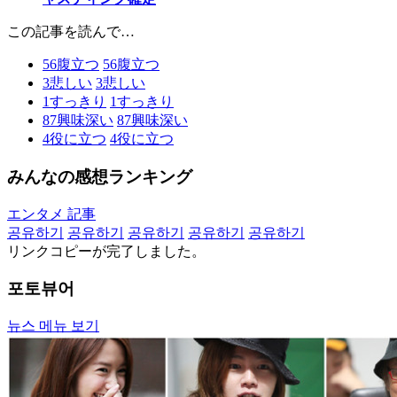
この記事を読んで…
56
腹立つ
56
腹立つ
3
悲しい
3
悲しい
1
すっきり
1
すっきり
87
興味深い
87
興味深い
4
役に立つ
4
役に立つ
みんなの感想ランキング
エンタメ 記事
공유하기
공유하기
공유하기
공유하기
공유하기
リンクコピーが完了しました。
포토뷰어
뉴스 메뉴 보기