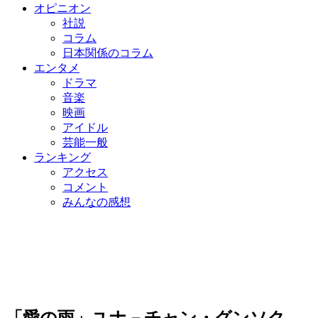
オピニオン
社説
コラム
日本関係のコラム
エンタメ
ドラマ
音楽
映画
アイドル
芸能一般
ランキング
アクセス
コメント
みんなの感想
「愛の雨」ユナ－チャン・グンソク、