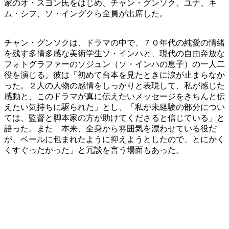
家のオ・スヨン氏をはじめ、チャン・グンソク、ユナ、キ
ム・シフ、ソ・イングクら全員が出席した。
チャン・グンソクは、ドラマの中で、７０年代の純愛の情緒
を残す多情多感な美術学生ソ・インハと、現代の自由奔放な
フォトグラファーのソジュン（ソ・インハの息子）の一人二
役を演じる。彼は「初めて台本を見たときに涙が止まらなか
った。２人の人物の感情をしっかりと表現して、私が感じた
感動と、このドラマが真に伝えたいメッセージをきちんと伝
えたい気持ちに駆られた」とし、「私が未経験の部分につい
ては、監督と脚本家の方が助けてくださると信じている」と
語った。また「本来、全身から雰囲気を漂わせている役だ
が、ベールに包まれたように抑えようとしたので、とにかく
くすぐったかった」と冗談を言う場面もあった。