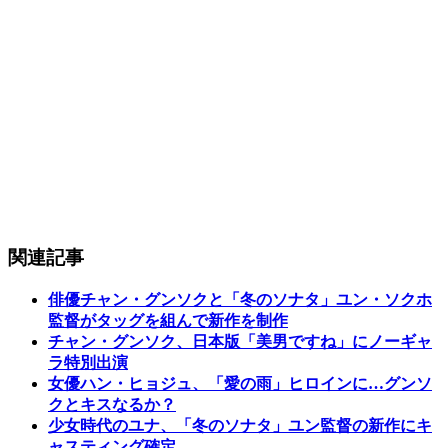
関連記事
俳優チャン・グンソクと「冬のソナタ」ユン・ソクホ
監督がタッグを組んで新作を制作
チャン・グンソク、日本版「美男ですね」にノーギャ
ラ特別出演
女優ハン・ヒョジュ、「愛の雨」ヒロインに…グンソ
クとキスなるか？
少女時代のユナ、「冬のソナタ」ユン監督の新作にキ
ャスティング確定