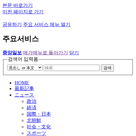
본문 바로가기
이전 페이지로 가기
공유하기
주요 서비스 메뉴 열기
주요서비스
중앙일보
메가메뉴로 돌아가기
닫기
검색어 입력폼
검색
HOME
最新記事
ニュース
政治
経済
国際・日本
北朝鮮
社会・文化
スポーツ