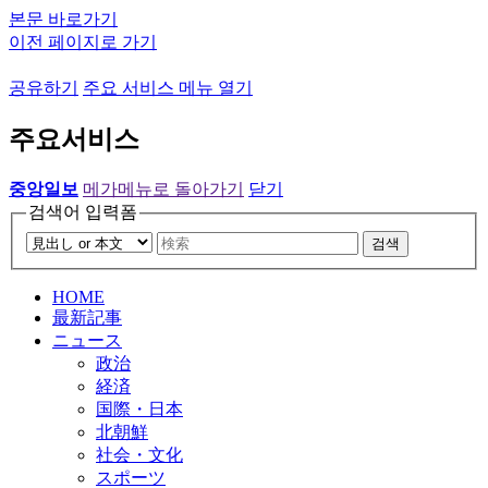
본문 바로가기
이전 페이지로 가기
공유하기
주요 서비스 메뉴 열기
주요서비스
중앙일보
메가메뉴로 돌아가기
닫기
검색어 입력폼
검색
HOME
最新記事
ニュース
政治
経済
国際・日本
北朝鮮
社会・文化
スポーツ