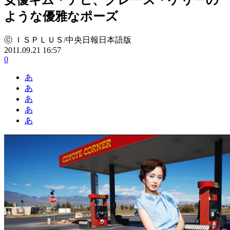
ような優雅なポーズ
ⓒ ＩＳＰＬＵＳ/中央日報日本語版
2011.09.21 16:57
0
あ
あ
あ
あ
あ