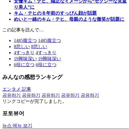
女優キム・テヒ、端正なイメージから“セクシーな見返
り美人”に
キム・テヒの８年前のすっぴん顔が話題
めいと一緒のキム・テヒ、母親のような微笑が話題に
この記事を読んで…
1485
腹立つ
1485
腹立つ
8
悲しい
8
悲しい
4
すっきり
4
すっきり
19
興味深い
19
興味深い
6
役に立つ
6
役に立つ
みんなの感想ランキング
エンタメ 記事
공유하기
공유하기
공유하기
공유하기
공유하기
リンクコピーが完了しました。
포토뷰어
뉴스 메뉴 보기