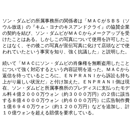
ソン・ダムビの所属事務所の関係者は「ＭＡＣがＳＢＳ（ソ
ウル放送）の『キム・ヨナのキスアンドクライ』の協賛企業
の契約を結び、ソン・ダムビがＭＡＣからメークアップを受
けたことはある。しかしこの写真について使用を許可したこ
とはなく、その後この写真が宣伝写真に化けて店頭などで使
われていたという事実を知り、強く抗議した」と説明した。
続いて「ＭＡＣにソン・ダムビの肖像権を無断盗用したこと
について強く対応するという内容証明を送った。ＭＡＣから
返信を待っているところに、ＥＮＰＲＡＮＩから訴訟も持ち
上がり厳しい状況だ」と付け加えた。ＥＮＰＲＡＮＩ側は現
在、ソン・ダムビと所属事務所のプレディスに支払ったモデ
ル料４億２０００万ウォン（約３０００万円）の２倍に該当
する８億４０００万ウォン（約６０００万円）に広告制作費
１億６９４０万ウォン（約１２００万円）などを追加し、計
１０億ウォンを超える賠償を要求している。