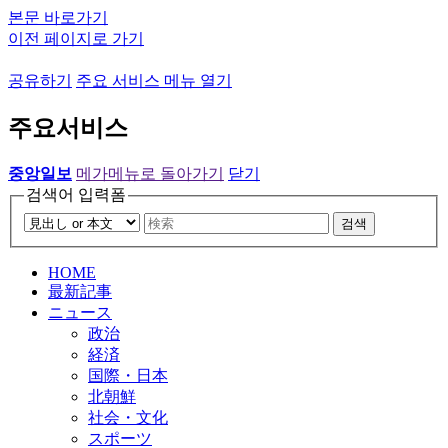
본문 바로가기
이전 페이지로 가기
공유하기
주요 서비스 메뉴 열기
주요서비스
중앙일보
메가메뉴로 돌아가기
닫기
검색어 입력폼
검색
HOME
最新記事
ニュース
政治
経済
国際・日本
北朝鮮
社会・文化
スポーツ