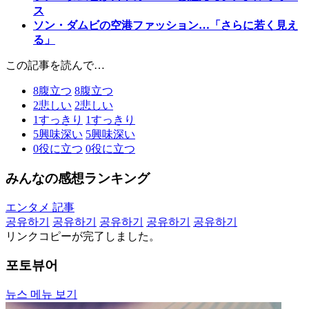
ス
ソン・ダムビの空港ファッション…「さらに若く見え
る」
この記事を読んで…
8
腹立つ
8
腹立つ
2
悲しい
2
悲しい
1
すっきり
1
すっきり
5
興味深い
5
興味深い
0
役に立つ
0
役に立つ
みんなの感想ランキング
エンタメ 記事
공유하기
공유하기
공유하기
공유하기
공유하기
リンクコピーが完了しました。
포토뷰어
뉴스 메뉴 보기