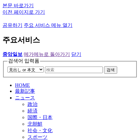
본문 바로가기
이전 페이지로 가기
공유하기
주요 서비스 메뉴 열기
주요서비스
중앙일보
메가메뉴로 돌아가기
닫기
검색어 입력폼
검색
HOME
最新記事
ニュース
政治
経済
国際・日本
北朝鮮
社会・文化
スポーツ