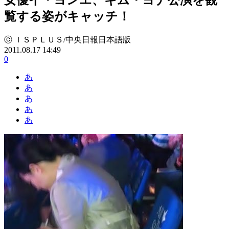
覧する姿がキャッチ！
ⓒ ＩＳＰＬＵＳ/中央日報日本語版
2011.08.17 14:49
0
あ
あ
あ
あ
あ