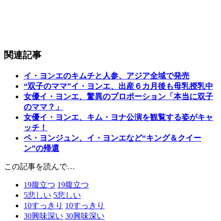
関連記事
イ・ヨンエのキムチと人参、アジア全域で発売
“双子のママ”イ・ヨンエ、出産６カ月後も母乳授乳中
女優イ・ヨンエ、驚異のプロポーション「本当に双子
のママ？」
女優イ・ヨンエ、キム・ヨナ公演を観覧する姿がキャ
ッチ！
ペ・ヨンジュン、イ・ヨンエなど“キング＆クイー
ン”の帰還
この記事を読んで…
19
腹立つ
19
腹立つ
5
悲しい
5
悲しい
10
すっきり
10
すっきり
30
興味深い
30
興味深い