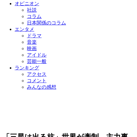
オピニオン
社説
コラム
日本関係のコラム
エンタメ
ドラマ
音楽
映画
アイドル
芸能一般
ランキング
アクセス
コメント
みんなの感想
「三星は出る杭」世界が牽制…主力事