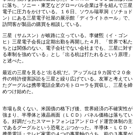
に落ち、ソニー・東芝などグローバル企業は手を組んで三星
電子に圧力をかけている。１６日、ソウル瑞草洞（ソチョド
ン）にある三星電子社屋の展示館「ディライトホール」で、
訪問客が製品の購買を相談している。
三星（サムスン）が岐路に立っている。李健煕（イ・ゴン
ヒ）三星電子会長は定期出勤を再開した４月、「世界で私た
ちとは関係のない、電子会社でない会社までも、三星に対す
る牽制を強めている」とし「出る杭は打たれるという原理」
と述べた。
最近の三星を見ると‘出る杭’だ。アップルは９カ国で２０余
件の特許侵害訴訟を三星と繰り広げている。友軍と考えてい
たグーグルは携帯電話企業のモトローラを買収し、三星を締
めつけ始めた。
市場も良くない。米国債の格下げ後、世界経済の不確実性が
強まり、半導体と液晶画面（ＬＣＤ）パネル価格は落ちてい
る。好調だったスマートフォンはアンドロイド運営体制の主
であるグーグルという恐竜とぶつかった。半導体・ＬＣＤ・
携帯電話・テレビ家電の４つの事業軸のうち、前の３事業が