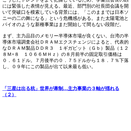
には緊張した表情が見える。最近、部門別の社長団会議を開
いて突破口を模索している背景には、「このままでは日本ソ
ニーの二の舞になる」という危機感がある。また太陽電池と
バイオのような新種事業はまだ開始して間もない段階だ。
まず、主力品目のメモリー半導体市場が良くない。台湾の半
導体市場調査会社ＤＲＡＭエクスチェンジによると、代表的
なＤＲＡＭ製品ＤＤＲ３ １ギガビット（Ｇｂ）製品（１２
８Ｍ×８ １０６６ＭＨｚ）の８月前半の固定取引価格は
０．６１ドル。７月後半の０．７５ドルから１８．７％下落
し、０９年にこの製品が出て以来最も低い。
「三星は出る杭」世界が牽制…主力事業の３軸が揺れる
（２）