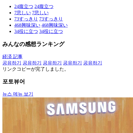
24
腹立つ
24
腹立つ
7
悲しい
7
悲しい
73
すっきり
73
すっきり
468
興味深い
468
興味深い
34
役に立つ
34
役に立つ
みんなの感想ランキング
経済 記事
공유하기
공유하기
공유하기
공유하기
공유하기
リンクコピーが完了しました。
포토뷰어
뉴스 메뉴 보기