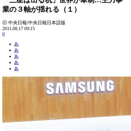
業の３軸が揺れる（１）
ⓒ 中央日報/中央日報日本語版
2011.08.17 09:15
0
あ
あ
あ
あ
あ