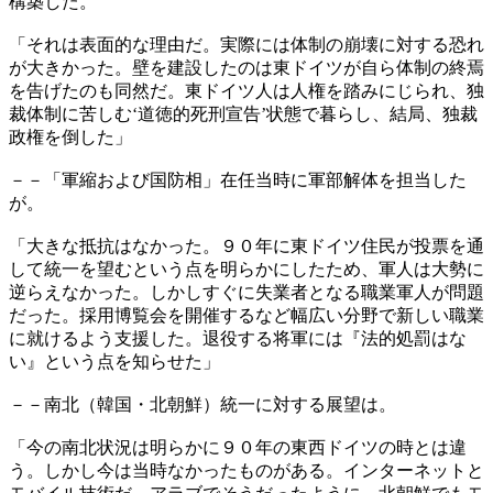
構築した。
「それは表面的な理由だ。実際には体制の崩壊に対する恐れ
が大きかった。壁を建設したのは東ドイツが自ら体制の終焉
を告げたのも同然だ。東ドイツ人は人権を踏みにじられ、独
裁体制に苦しむ‘道徳的死刑宣告’状態で暮らし、結局、独裁
政権を倒した」
－－「軍縮および国防相」在任当時に軍部解体を担当した
が。
「大きな抵抗はなかった。９０年に東ドイツ住民が投票を通
して統一を望むという点を明らかにしたため、軍人は大勢に
逆らえなかった。しかしすぐに失業者となる職業軍人が問題
だった。採用博覧会を開催するなど幅広い分野で新しい職業
に就けるよう支援した。退役する将軍には『法的処罰はな
い』という点を知らせた」
－－南北（韓国・北朝鮮）統一に対する展望は。
「今の南北状況は明らかに９０年の東西ドイツの時とは違
う。しかし今は当時なかったものがある。インターネットと