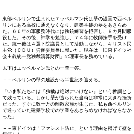
東部ベルリンで生まれたエッペルマン氏は壁の設置で西ベル
リンにある高校に通えなくなり、建築学徒の夢をあきらめ
た。６６年の軍服務時代には執銃練習を拒否し、８カ月間服
役した。その後、神学を勉強し、７４年に牧師按手を受け
た。統一後は４選下院議員として活動しながら、キリスト民
主党（ＣＤＵ）労働委員長に就いた。現在は「旧東ドイツ社
会主義統一党独裁清算財団」の理事長を務めている。
以下はエッペルマン氏との一問一答。
－－ベルリンの壁の建設から半世紀を迎える。
「いま私たちには『独裁は絶対にいけない』という教訓とし
て残っている。しかし壁が造られた当時は非常に大きな挫折
だった。すぐに数十万の離散家族が生じた。私も西ベルリン
で通っていた建築学校での学業をあきらめなければならなか
った」
－－東ドイツは「ファシスト防止」という理由を掲げて壁を