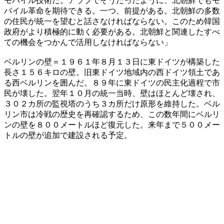
モバイル技術だ。アラブでそうだったように、北朝鮮でもモ
バイル革命を期待できる。一つ、前提がある。北朝鮮の多数
の住民が統一を望むと話さなければならない。このため韓国
政府がより積極的に動く必要がある。北朝鮮と関連したすべ
ての機会をつかんで活用しなければならない」
ベルリンの壁＝１９６１年８月１３日に東ドイツが構築した
長さ１５６キロの壁。旧東ドイツ地域内の西ドイツ領土であ
る西ベルリンを囲んだ。８９年に東ドイツの民主化過程で市
民が壊した。翌年１０月の統一当時、壁はほとんど壊され、
３０２カ所の監視塔のうち３カ所だけ原形を維持した。ベル
リン市は冷戦の歴史を再確認するため、この数年間にベルリ
ンの壁を８００メートルほど復元した。来年まで５００メー
トルの壁が追加で建設される予定。