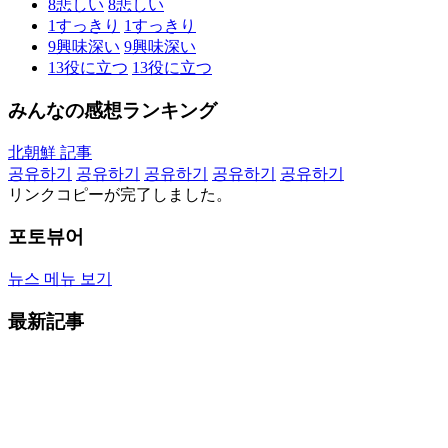
8
悲しい
8
悲しい
1
すっきり
1
すっきり
9
興味深い
9
興味深い
13
役に立つ
13
役に立つ
みんなの感想ランキング
北朝鮮 記事
공유하기
공유하기
공유하기
공유하기
공유하기
リンクコピーが完了しました。
포토뷰어
뉴스 메뉴 보기
最新記事