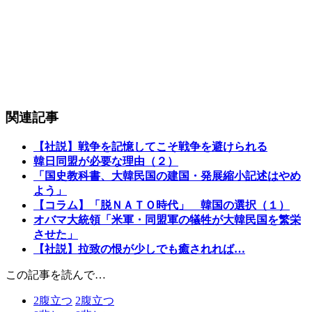
関連記事
【社説】戦争を記憶してこそ戦争を避けられる
韓日同盟が必要な理由（２）
「国史教科書、大韓民国の建国・発展縮小記述はやめ
よう」
【コラム】「脱ＮＡＴＯ時代」 韓国の選択（１）
オバマ大統領「米軍・同盟軍の犠牲が大韓民国を繁栄
させた」
【社説】拉致の恨が少しでも癒されれば…
この記事を読んで…
2
腹立つ
2
腹立つ