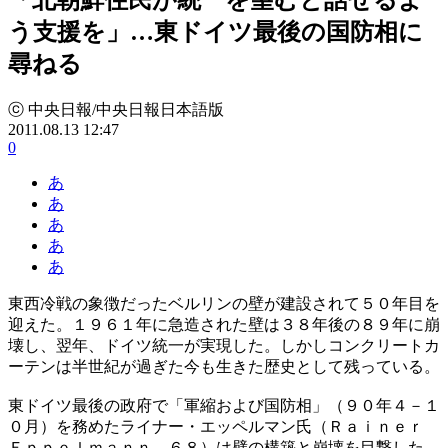
う支援を」…東ドイツ最後の国防相に
尋ねる
ⓒ 中央日報/中央日報日本語版
2011.08.13 12:47
0
あ
あ
あ
あ
あ
東西冷戦の象徴だったベルリンの壁が建設されて５０年目を
迎えた。１９６１年に急造された壁は３８年後の８９年に崩
壊し、翌年、ドイツ統一が実現した。しかしコンクリートカ
ーテンは半世紀が過ぎた今も生きた歴史として残っている。
東ドイツ最後の政府で「軍縮および国防相」（９０年４－１
０月）を務めたライナー・エッペルマン氏（Ｒａｉｎｅｒ
Ｅｐｐｅｌｍａｎｎ、６８）は壁の構築と崩壊を目撃した。