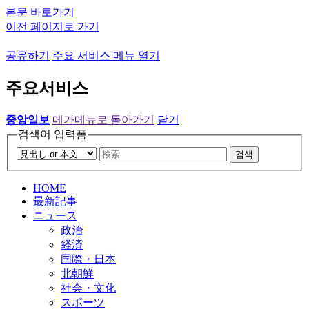
본문 바로가기
이전 페이지로 가기
공유하기
주요 서비스 메뉴 열기
주요서비스
중앙일보
메가메뉴로 돌아가기
닫기
검색어 입력폼
검색
HOME
最新記事
ニュース
政治
経済
国際・日本
北朝鮮
社会・文化
スポーツ