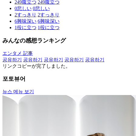
249
腹立つ
249
腹立つ
0
悲しい
0
悲しい
2
すっきり
2
すっきり
6
興味深い
6
興味深い
1
役に立つ
1
役に立つ
みんなの感想ランキング
エンタメ 記事
공유하기
공유하기
공유하기
공유하기
공유하기
リンクコピーが完了しました。
포토뷰어
뉴스 메뉴 보기