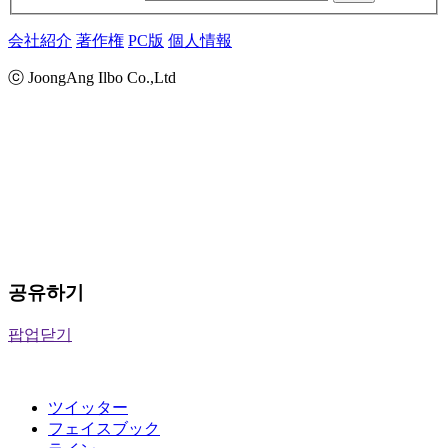
会社紹介
著作権
PC版
個人情報
ⓒ JoongAng Ilbo Co.,Ltd
공유하기
팝업닫기
ツイッター
フェイスブック