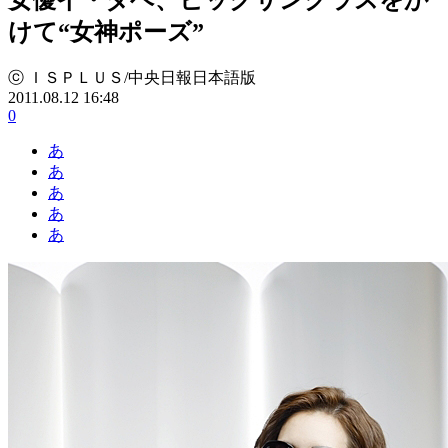
けて“女神ポーズ”
ⓒ ＩＳＰＬＵＳ/中央日報日本語版
2011.08.12 16:48
0
あ
あ
あ
あ
あ