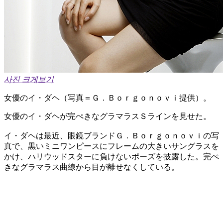
사진 크게보기
女優のイ・ダヘ（写真＝Ｇ．Ｂｏｒｇｏｎｏｖｉ提供）。
女優のイ・ダヘが完ぺきなグラマラスＳラインを見せた。
イ・ダヘは最近、眼鏡ブランドＧ．Ｂｏｒｇｏｎｏｖｉの写
真で、黒いミニワンピースにフレームの大きいサングラスを
かけ、ハリウッドスターに負けないポーズを披露した。完ぺ
きなグラマラス曲線から目が離せなくしている。