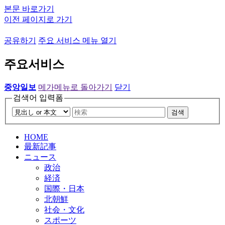
본문 바로가기
이전 페이지로 가기
공유하기
주요 서비스 메뉴 열기
주요서비스
중앙일보
메가메뉴로 돌아가기
닫기
검색어 입력폼
검색
HOME
最新記事
ニュース
政治
経済
国際・日本
北朝鮮
社会・文化
スポーツ