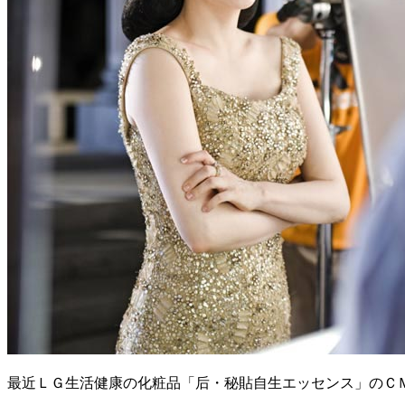
最近ＬＧ生活健康の化粧品「后・秘貼自生エッセンス」のＣ