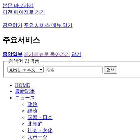
본문 바로가기
이전 페이지로 가기
공유하기
주요 서비스 메뉴 열기
주요서비스
중앙일보
메가메뉴로 돌아가기
닫기
검색어 입력폼
검색
HOME
最新記事
ニュース
政治
経済
国際・日本
北朝鮮
社会・文化
スポーツ