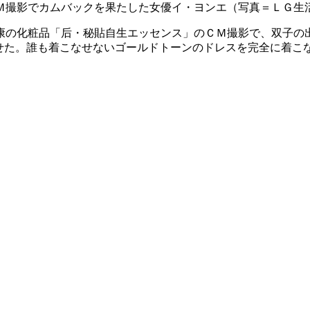
Ｍ撮影でカムバックを果たした女優イ・ヨンエ（写真＝ＬＧ生
康の化粧品「后・秘貼自生エッセンス」のＣＭ撮影で、双子の
させた。誰も着こなせないゴールドトーンのドレスを完全に着こ