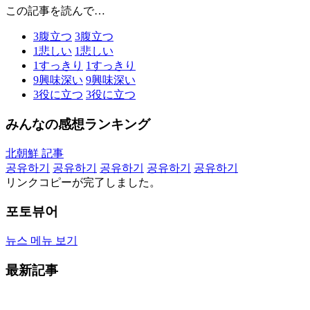
この記事を読んで…
3
腹立つ
3
腹立つ
1
悲しい
1
悲しい
1
すっきり
1
すっきり
9
興味深い
9
興味深い
3
役に立つ
3
役に立つ
みんなの感想ランキング
北朝鮮 記事
공유하기
공유하기
공유하기
공유하기
공유하기
リンクコピーが完了しました。
포토뷰어
뉴스 메뉴 보기
最新記事