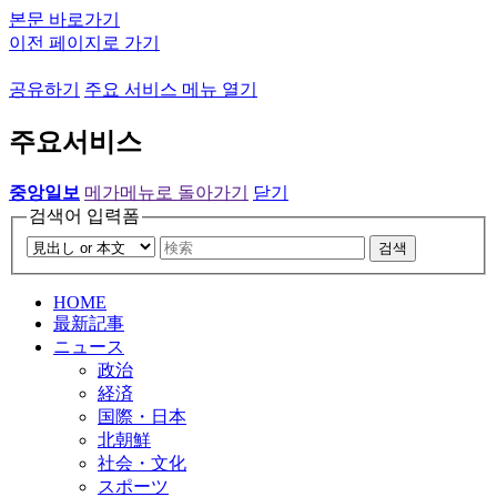
본문 바로가기
이전 페이지로 가기
공유하기
주요 서비스 메뉴 열기
주요서비스
중앙일보
메가메뉴로 돌아가기
닫기
검색어 입력폼
검색
HOME
最新記事
ニュース
政治
経済
国際・日本
北朝鮮
社会・文化
スポーツ