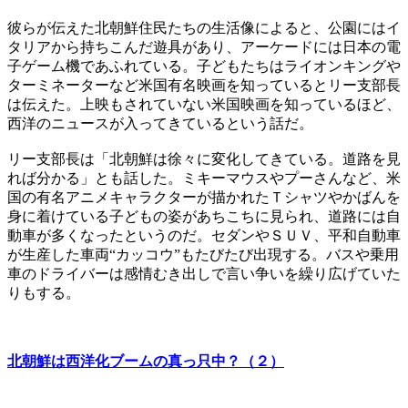
彼らが伝えた北朝鮮住民たちの生活像によると、公園にはイ
タリアから持ちこんだ遊具があり、アーケードには日本の電
子ゲーム機であふれている。子どもたちはライオンキングや
ターミネーターなど米国有名映画を知っているとリー支部長
は伝えた。上映もされていない米国映画を知っているほど、
西洋のニュースが入ってきているという話だ。
リー支部長は「北朝鮮は徐々に変化してきている。道路を見
れば分かる」とも話した。ミキーマウスやプーさんなど、米
国の有名アニメキャラクターが描かれたＴシャツやかばんを
身に着けている子どもの姿があちこちに見られ、道路には自
動車が多くなったというのだ。セダンやＳＵＶ、平和自動車
が生産した車両“カッコウ”もたびたび出現する。バスや乗用
車のドライバーは感情むき出しで言い争いを繰り広げていた
りもする。
北朝鮮は西洋化ブームの真っ只中？（２）