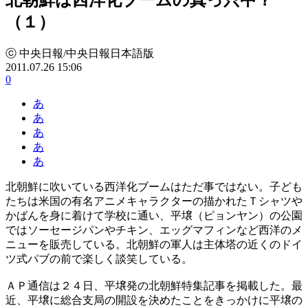
（１）
ⓒ 中央日報/中央日報日本語版
2011.07.26 15:06
0
あ
あ
あ
あ
あ
北朝鮮に吹いている西洋化ブームはただ事ではない。子ども
たちは米国の有名アニメキャラクターの描かれたＴシャツや
かばんを身に着けて学校に通い、平壌（ピョンヤン）の公園
ではソーセージパンやチキン、エッグマフィンなど西洋のメ
ニューを販売している。北朝鮮の軍人は主体塔の近くのドイ
ツ式パブの前で楽しく談笑している。
ＡＰ通信は２４日、平壌発の北朝鮮特集記事を掲載した。最
近、平壌に総合支局の開設を決めたことをきっかけに平壌の