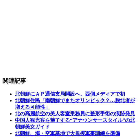
関連記事
北朝鮮にＡＰ通信支局開設へ、西側メディアで初
北朝鮮住民「南朝鮮でまたオリンピック？…脱北者が
増える可能性」
北の高麗航空の美人客室乗務員に整形手術の痕跡発見
中国人観光客を魅了する“アナウンサースタイル”の北
朝鮮美女ガイド
北朝鮮、海・空軍基地で大規模軍事訓練を準備