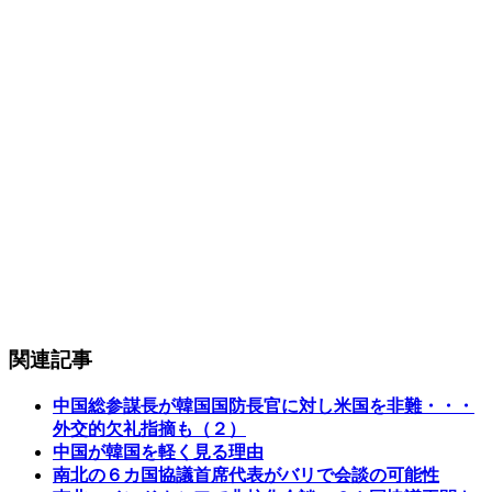
関連記事
中国総参謀長が韓国国防長官に対し米国を非難・・・
外交的欠礼指摘も（２）
中国が韓国を軽く見る理由
南北の６カ国協議首席代表がバリで会談の可能性