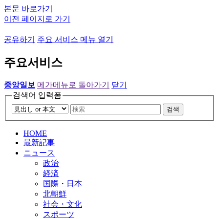
본문 바로가기
이전 페이지로 가기
공유하기
주요 서비스 메뉴 열기
주요서비스
중앙일보
메가메뉴로 돌아가기
닫기
검색어 입력폼
검색
HOME
最新記事
ニュース
政治
経済
国際・日本
北朝鮮
社会・文化
スポーツ