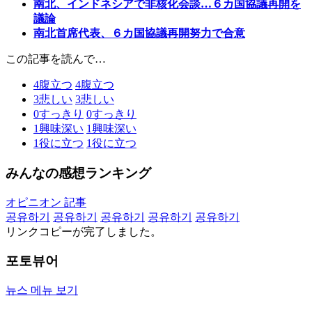
南北、インドネシアで非核化会談…６カ国協議再開を
議論
南北首席代表、６カ国協議再開努力で合意
この記事を読んで…
4
腹立つ
4
腹立つ
3
悲しい
3
悲しい
0
すっきり
0
すっきり
1
興味深い
1
興味深い
1
役に立つ
1
役に立つ
みんなの感想ランキング
オピニオン 記事
공유하기
공유하기
공유하기
공유하기
공유하기
リンクコピーが完了しました。
포토뷰어
뉴스 메뉴 보기