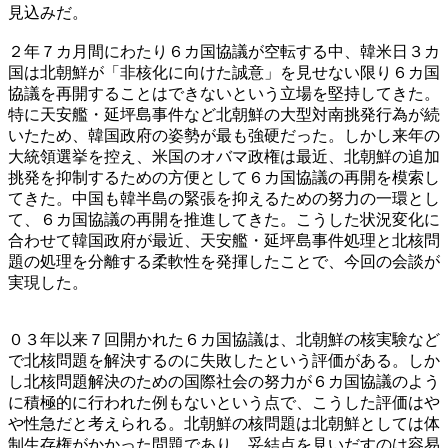
見込みだ。
２年７カ月間にわたり６カ国協議が空転する中、韓米日３カ
国は北朝鮮が「非核化に向けた誠意」を見せない限り６カ国
協議を再開することはできないという立場を堅持してきた。
特に天安艦・延坪島事件など北朝鮮の大型対南挑発行為が続
いたため、韓国政府の姿勢が最も強硬だった。しかし来年の
大統領選挙を控え、米国のオバマ政権は最近、北朝鮮の追加
挑発を抑制するための方便として６カ国協議の再開を模索し
てきた。中国も韓半島の緊張を抑えるための努力の一環とし
て、６カ国協議の再開を推進してきた。こうした状況変化に
合わせて韓国政府が最近、天安艦・延坪島事件処理と北核問
題の処理を分離する柔軟性を発揮したことで、今回の会談が
実現した。
０３年以来７回開かれた６カ国協議は、北朝鮮の核実験など
で北核問題を解決するのに失敗したという評価がある。しか
し北核問題解決のための国際社会の努力が６カ国協議のよう
に積極的に行われた例もないという点で、こうした評価はや
や性急だと考えられる。北朝鮮の核問題は北朝鮮としては体
制生存権がかかった問題であり、妥結点を見いだすのは容易