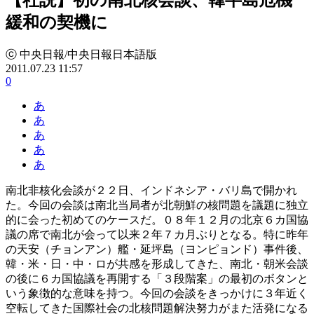
緩和の契機に
ⓒ 中央日報/中央日報日本語版
2011.07.23 11:57
0
あ
あ
あ
あ
あ
南北非核化会談が２２日、インドネシア・バリ島で開かれ
た。今回の会談は南北当局者が北朝鮮の核問題を議題に独立
的に会った初めてのケースだ。０８年１２月の北京６カ国協
議の席で南北が会って以来２年７カ月ぶりとなる。特に昨年
の天安（チョンアン）艦・延坪島（ヨンピョンド）事件後、
韓・米・日・中・ロが共感を形成してきた、南北・朝米会談
の後に６カ国協議を再開する「３段階案」の最初のボタンと
いう象徴的な意味を持つ。今回の会談をきっかけに３年近く
空転してきた国際社会の北核問題解決努力がまた活発になる