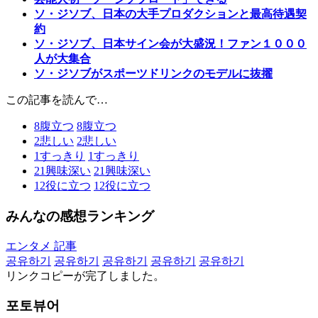
ソ・ジソブ、日本の大手プロダクションと最高待遇契
約
ソ・ジソブ、日本サイン会が大盛況！ファン１０００
人が大集合
ソ・ジソブがスポーツドリンクのモデルに抜擢
この記事を読んで…
8
腹立つ
8
腹立つ
2
悲しい
2
悲しい
1
すっきり
1
すっきり
21
興味深い
21
興味深い
12
役に立つ
12
役に立つ
みんなの感想ランキング
エンタメ 記事
공유하기
공유하기
공유하기
공유하기
공유하기
リンクコピーが完了しました。
포토뷰어