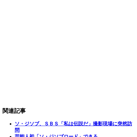
関連記事
ソ・ジソブ、ＳＢＳ「私は伝説だ」撮影現場に突然訪
問
芸能人初「ソ・ジソブロード」できる