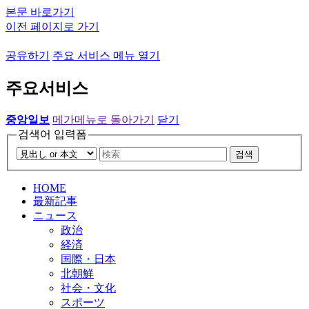
본문 바로가기
이전 페이지로 가기
공유하기
주요 서비스 메뉴 열기
주요서비스
중앙일보
메가메뉴로 돌아가기
닫기
검색어 입력폼
검색
HOME
最新記事
ニュース
政治
経済
国際・日本
北朝鮮
社会・文化
スポーツ