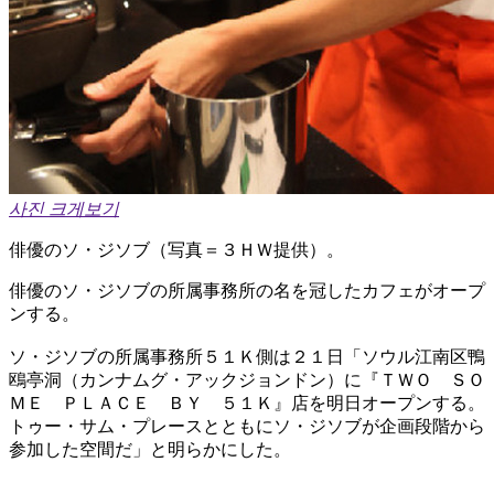
사진 크게보기
俳優のソ・ジソブ（写真＝３ＨＷ提供）。
俳優のソ・ジソブの所属事務所の名を冠したカフェがオープ
ンする。
ソ・ジソブの所属事務所５１Ｋ側は２１日「ソウル江南区鴨
鴎亭洞（カンナムグ・アックジョンドン）に『ＴＷＯ ＳＯ
ＭＥ ＰＬＡＣＥ ＢＹ ５１Ｋ』店を明日オープンする。
トゥー・サム・プレースとともにソ・ジソブが企画段階から
参加した空間だ」と明らかにした。