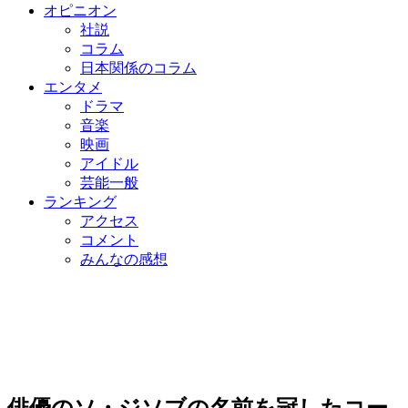
オピニオン
社説
コラム
日本関係のコラム
エンタメ
ドラマ
音楽
映画
アイドル
芸能一般
ランキング
アクセス
コメント
みんなの感想
俳優のソ・ジソブの名前を冠したコー