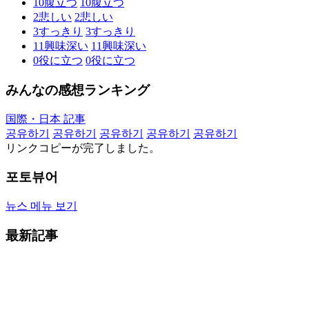
10
腹立つ
10
腹立つ
2
悲しい
2
悲しい
3
すっきり
3
すっきり
11
興味深い
11
興味深い
0
役に立つ
0
役に立つ
みんなの感想ランキング
国際・日本 記事
공유하기
공유하기
공유하기
공유하기
공유하기
リンクコピーが完了しました。
포토뷰어
뉴스 메뉴 보기
最新記事