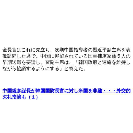
金長官はこれに先立ち、次期中国指導者の習近平副主席を表
敬訪問した席で、中国に抑留されている国軍捕虜家族５人の
早期送還を要請し、習副主席は、「韓国政府と連絡を維持し
ながら協議するようにする」と答えた。
中国総参謀長が韓国国防長官に対し米国を非難・・・外交的
欠礼指摘も（１）