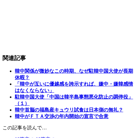
関連記事
韓中関係が微妙なこの時期、なぜ駐韓中国大使が長期
休暇？
「韓中が互いに優越感を誇示すれば、嫌中・嫌韓感情
はなくならない」
駐韓中国大使「中国は韓半島事態悪化防止の調停役」
（１）
韓中首脳の福島産キュウリ試食は日本側の無礼？
韓中がＦＴＡ交渉の年内開始の宣言で合意
この記事を読んで…