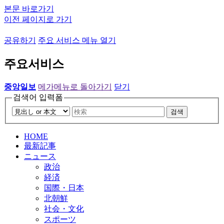
본문 바로가기
이전 페이지로 가기
공유하기
주요 서비스 메뉴 열기
주요서비스
중앙일보
메가메뉴로 돌아가기
닫기
검색어 입력폼
검색
HOME
最新記事
ニュース
政治
経済
国際・日本
北朝鮮
社会・文化
スポーツ