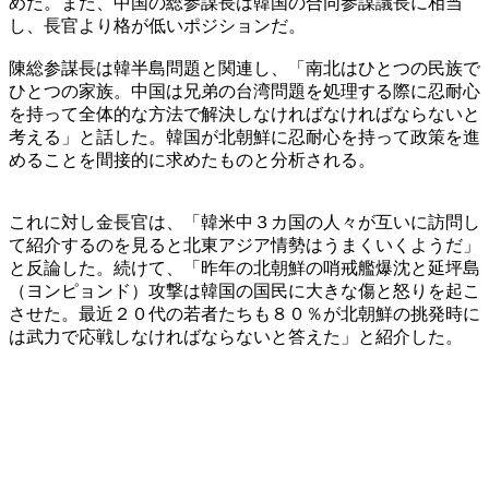
めだ。また、中国の総参謀長は韓国の合同参謀議長に相当
し、長官より格が低いポジションだ。
陳総参謀長は韓半島問題と関連し、「南北はひとつの民族で
ひとつの家族。中国は兄弟の台湾問題を処理する際に忍耐心
を持って全体的な方法で解決しなければなければならないと
考える」と話した。韓国が北朝鮮に忍耐心を持って政策を進
めることを間接的に求めたものと分析される。
これに対し金長官は、「韓米中３カ国の人々が互いに訪問し
て紹介するのを見ると北東アジア情勢はうまくいくようだ」
と反論した。続けて、「昨年の北朝鮮の哨戒艦爆沈と延坪島
（ヨンピョンド）攻撃は韓国の国民に大きな傷と怒りを起こ
させた。最近２０代の若者たちも８０％が北朝鮮の挑発時に
は武力で応戦しなければならないと答えた」と紹介した。