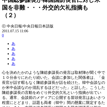
国を非難・・・外交的欠礼指摘も
（２）
ⓒ 中央日報/中央日報日本語版
2011.07.15 11:06
0
あ
あ
あ
あ
あ
心を決めたかのような陳総参謀長の発言は取材陣が聞く中で
１０分余りにわたり続いた。会談に参加した関係者は、「金
長官が話す暇もなく陳総参謀長が話を続けた。韓中会談なの
か米中会談なのか混乱するほどだった」と話した。こうした
陳総参謀長の言動をめぐり外交的欠礼という指摘が出てい
る。通常、会談前のメディアに公開する冒頭発言はあいさつ
程度にとどまり、話題も両者（韓中）間の懸案に限定するた