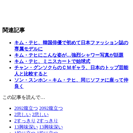
関連記事
キム・テヒ、韓国俳優で初めて日本ファッション誌の
専属モデルに
キム・テヒにこんな姿が…強烈シャワー写真が話題
キム・テヒ、ミニスカートで始球式
チャン・グンソクらのＣＭギャラ、日本のトップ芸能
人と比較すると
ソン・スンホン－キム・テヒ、同じソファに座って仲
良く
この記事を読んで…
2092
腹立つ
2092
腹立つ
2
悲しい
2
悲しい
2
すっきり
2
すっきり
13
興味深い
13
興味深い