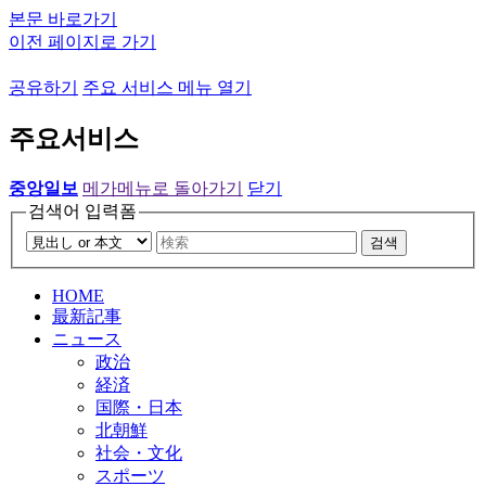
본문 바로가기
이전 페이지로 가기
공유하기
주요 서비스 메뉴 열기
주요서비스
중앙일보
메가메뉴로 돌아가기
닫기
검색어 입력폼
검색
HOME
最新記事
ニュース
政治
経済
国際・日本
北朝鮮
社会・文化
スポーツ