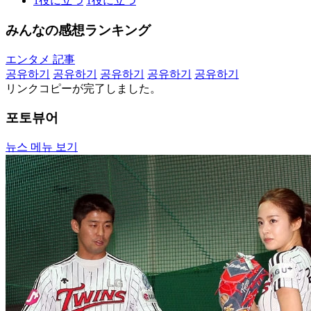
1
役に立つ
1
役に立つ
みんなの感想ランキング
エンタメ 記事
공유하기
공유하기
공유하기
공유하기
공유하기
リンクコピーが完了しました。
포토뷰어
뉴스 메뉴 보기